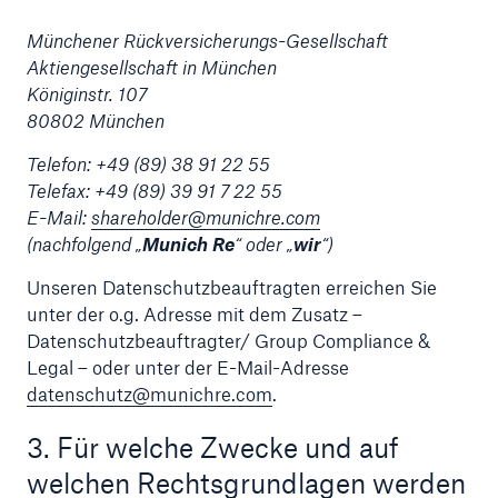
Münchener Rückversicherungs-Gesellschaft
Reinsurance Property/Casualty
Aktiengesellschaft in München
Marine Trend Radar 2025
Königinstr. 107
80802 München
Telefon: +49 (89) 38 91 22 55
Telefax: +49 (89) 39 91 7 22 55
E-Mail:
shareholder@munichre.com
(nachfolgend „
Munich Re
“ oder „
wir
“)
Naturkatastrophen
Versicherungslücke: der Anteil der nicht
Unseren Datenschutzbeauftragten erreichen Sie
versicherten Schäden aus Naturkatastrophen
unter der o.g. Adresse mit dem Zusatz –
seit 1980 beträgt
Datenschutzbeauftragter/ Group Compliance &
Legal – oder unter der E-Mail-Adresse
datenschutz@munichre.com
.
3. Für welche Zwecke und auf
71.8%
welchen Rechtsgrundlagen werden