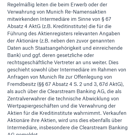
Regelmäßig leiten die beim Erwerb oder der
Verwahrung von Munich Re-Namensaktien
mitwirkenden Intermediäre im Sinne von § 67
Absatz 4 AktG (z.B. Kreditinstitute) die für die
Führung des Aktienregisters relevanten Angaben
der Aktionäre (z.B. neben den zuvor genannten
Daten auch Staatsangehörigkeit und einreichende
Bank) und ggf. deren gesetzliche oder
rechtsgeschäftliche Vertreter an uns weiter. Dies
geschieht sowohl über Intermediäre im Rahmen von
Anfragen von Munich Re zur Offenlegung von
Fremdbesitz (§§ 67 Absatz 4 S. 2 und 3, 67d AktG),
Fakten
als auch über die Clearstream Banking AG, die als
CLARA reduziert die Wartezeit bis zur
Zentralverwahrer die technische Abwicklung von
Leistungsentscheidung in der BU-
Wertpapiergeschäften und die Verwahrung der
Versicherung bis zu
Aktien für die Kreditinstitute wahrnimmt. Verkaufen
Aktionäre ihre Aktien, wird uns dies ebenfalls über
Intermediäre, insbesondere die Clearstream Banking
AG gemeldet.