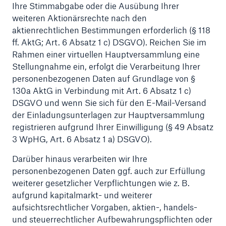
Ihre Stimmabgabe oder die Ausübung Ihrer
weiteren Aktionärsrechte nach den
aktienrechtlichen Bestimmungen erforderlich (§ 118
ff. AktG; Art. 6 Absatz 1 c) DSGVO). Reichen Sie im
Rahmen einer virtuellen Hauptversammlung eine
Stellungnahme ein, erfolgt die Verarbeitung Ihrer
personenbezogenen Daten auf Grundlage von §
130a AktG in Verbindung mit Art. 6 Absatz 1 c)
DSGVO und wenn Sie sich für den E-Mail-Versand
Lösungen
der Einladungsunterlagen zur Hauptversammlung
Cyber-Lösungen von Munich Re
registrieren aufgrund Ihrer Einwilligung (§ 49 Absatz
3 WpHG, Art. 6 Absatz 1 a) DSGVO).
Darüber hinaus verarbeiten wir Ihre
personenbezogenen Daten ggf. auch zur Erfüllung
weiterer gesetzlicher Verpflichtungen wie z. B.
Navigation schließen oder Escape-Taste drücken
Suche öff
aufgrund kapitalmarkt- und weiterer
Home
aufsichtsrechtlicher Vorgaben, aktien-, handels-
und steuerrechtlicher Aufbewahrungspflichten oder