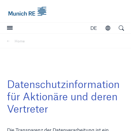
Munich Re logo
DE
Öffnen
Open searc
Home
Versicherer
Versicherer
Unsere Lösungen für Versicherer
Datenschutzinformation
für Aktionäre und deren
Vertreter
Die Transparenz der Datenverarbeitung ist ein