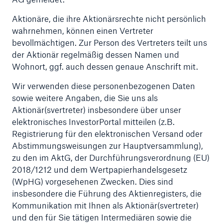
50 %
Aktionäre, die ihre Aktionärsrechte nicht persönlich
wahrnehmen, können einen Vertreter
bevollmächtigen. Zur Person des Vertreters teilt uns
der Aktionär regelmäßig dessen Namen und
Wohnort, ggf. auch dessen genaue Anschrift mit.
Cyber
Wir verwenden diese personenbezogenen Daten
Geschätzte globale wirtschaftliche Kosten der
sowie weitere Angaben, die Sie uns als
Internetkriminalität
Aktionär(svertreter) insbesondere über unser
elektronisches InvestorPortal mitteilen (z.B.
Registrierung für den elektronischen Versand oder
Abstimmungsweisungen zur Hauptversammlung),
600 bn
zu den im AktG, der Durchführungsverordnung (EU)
2018/1212 und dem Wertpapierhandelsgesetz
(WpHG) vorgesehenen Zwecken. Dies sind
US Dollar im Jahr 2018
insbesondere die Führung des Aktienregisters, die
Kommunikation mit Ihnen als Aktionär(svertreter)
und den für Sie tätigen Intermediären sowie die