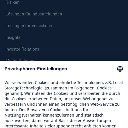
Risiken
Lösungen für Industriekunden
Lösungen für Versicherer
Insights
Investor Relations
Media Relations
Compliance
Fakten
CLARA reduziert die Wartezeit bis zur
Über Munich Re
Leistungsentscheidung in der BU-
Versicherung bis zu
Munich Re Weltweit