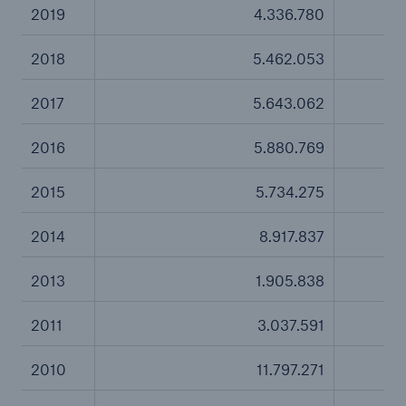
2019
4.336.780
Reinsurance Property/Casualty
2018
5.462.053
Marine Trend Radar 2025
2017
5.643.062
2016
5.880.769
2015
5.734.275
Naturkatastrophen
Versicherungslücke: der Anteil der nicht
2014
8.917.837
versicherten Schäden aus Naturkatastrophen
seit 1980 beträgt
2013
1.905.838
2011
3.037.591
71.8%
2010
11.797.271