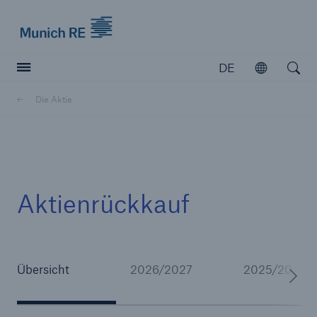
Munich Re logo
DE
Öffnen
Open searc
Die Aktie
Versicherer
Versicherer
Unsere Lösungen für Versicherer
Aktienrückkauf
Übersicht
2026/2027
2025/2026