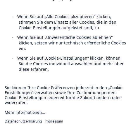
50 %
Follow us
Cyber
Geschätzte globale wirtschaftliche Kosten der
Kontakt
Internetkriminalität
Datenschutz
Cookie Einstellungen
600 bn
Rechtliche Hinweise
Sitemap
US Dollar im Jahr 2018
Impressum