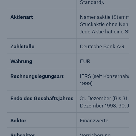
Standard).
Unternehmen
Aktienart
Namensaktie (Stammakti
Investor Relations
Stückaktie ohne Nennwe
Jede Aktie hat eine Sti
Die Aktie
Zahlstelle
Deutsche Bank AG
Seite öffnen
Währung
EUR
Dividende
Aktienrückkauf
Rechnungslegungsart
IFRS (seit Konzernabsch
1999)
Analystenschätzungen
Ende des Geschäftsjahres
31. Dezember (Bis 31.
Dezember 1998: 30. Juni
Sektor
Finanzwerte
Subsektor
Versicherung