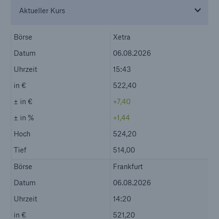
50 %
Cyber
Geschätzte globale wirtschaftliche Kosten der
Internetkriminalität
600 bn
US Dollar im Jahr 2018