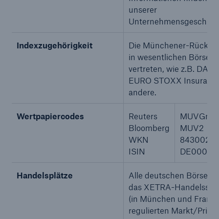
unserer
Unternehmensgeschicht
Indexzugehörigkeit
Die Münchener-Rück-Akt
in wesentlichen Börseni
vertreten, wie z.B. DAX 
EURO STOXX Insurance
andere.
Lösungen
Wertpapiercodes
Reuters
MUVGn
Cyber-Lösungen von Munich Re
Bloomberg
MUV2
WKN
843002
ISIN
DE00084
Handelsplätze
Alle deutschen Börsen 
Navigation schließen oder Escape-Taste drücken
Suche öff
das XETRA-Handelssys
Home
(in München und Frankf
regulierten Markt/Prime