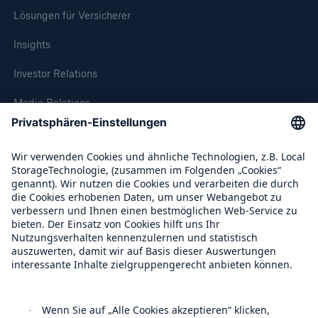
Lösungen für Versicherer
Insights
Investor Relations
Media Relations
Compliance
Über Munich Re
Munich Re Weltweit
Follow us