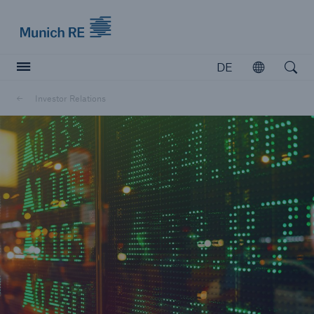
Munich Re logo
DE
Öffnen
Open searc
Investor Relations
Versicherer
Versicherer
Unsere Lösungen für Versicherer