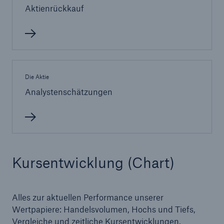
Aktienrückkauf
Reinsurance Property/Casualty
Marine Trend Radar 2025
Die Aktie
Analystenschätzungen
Naturkatastrophen
Versicherungslücke: der Anteil der nicht
versicherten Schäden aus Naturkatastrophen
seit 1980 beträgt
Kursentwicklung (Chart)
Alles zur aktuellen Performance unserer
71.8%
Wertpapiere: Handelsvolumen, Hochs und Tiefs,
Vergleiche und zeitliche Kursentwicklungen.