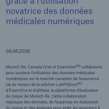
grâce à l’utilisation
novatrice des données
Entreprise
médicales numériques
Carrières
04.06.2026
MD
Munich Re, Canada (Vie) et ExamOne
collaborent
pour soutenir l’utilisation des données médicales
numériques sur le marché canadien de l’assurance
MC
vie au moyen de la solution LabPiQture
d’ExamOne et d’
alitheia
, la plateforme d’évaluation
du risque de Munich Re. Cette collaboration
regroupe des données, de l’expertise en évaluation
du risque et des analyses pour aider les assureurs à