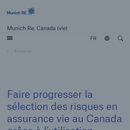
Munich Re logo
Munich Re, Canada (vie)
Open searc
FR
Ouvrir
Entreprise
Fermer la navigation ou appuyer sur la touche Escape
ouvrir la 
Accueil
Faire progresser la
Réassurance
sélection des risques en
assurance vie au Canada
Capacités
Perspectives