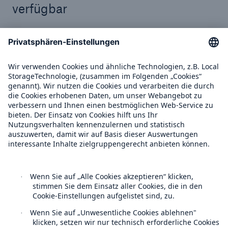
verfügbar
Immer verfügbar – ohne laufende Kosten: In der On-
Demand-Version können Sie ohne vertragliche
Bindung mit Credits, die Sie direkt auf der Website
erwerben können, Risikobewertungen für einzelne
Standorte (nicht für ganze Portfolios) ermitteln und
als aussagekräftige Berichte herunterladen.
On-Demand-Version
Climate Change Expert Module
–