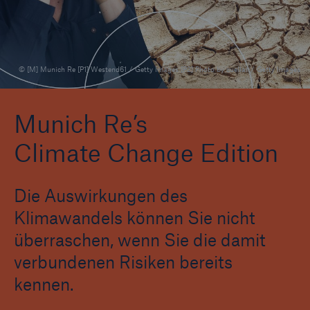
Natural Hazards Edition
Climate Change Edition
© [M] Munich Re [P1] Westend61 / Getty Images [P2] Photo by cuellar / Getty Images
Climate Financial Impact Edition
Company Climate Risk Edition
Munich Re’s
Climate Change Edition
Wildfire HD Edition
Reporting Edition
Die Auswirkungen des
Biodiversity and Nature Risk Edition
Klimawandels können Sie nicht
überraschen, wenn Sie die damit
verbundenen Risiken bereits
kennen.