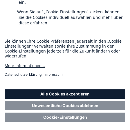
64 Klimawandelvariablen oder 64
Möglichkeiten, Risiken genauer zu
bewerten
© Munich Re