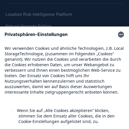
Location Risk Intelligence Platform
Natural Hazards Edition
Climate Change Edition
Climate Financial Impact Edition
Wildfire HD Edition
On-Demand
Reporting Edition
Unternehmen
Über uns