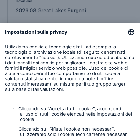
Download
2026.08 Great Lakes Furgoni
PDF, 1 MB
Prima Assicurazioni
Accedi alla tua area personale