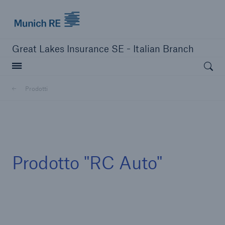
Munich Re logo
Great Lakes Insurance SE - Italian Branch
Open searc
Prodotti
Chiudi navigazione o premi Esc
apri ricerc
Home
Prodotto "RC Auto"
Prodotti
Va alla pagina
RC Auto