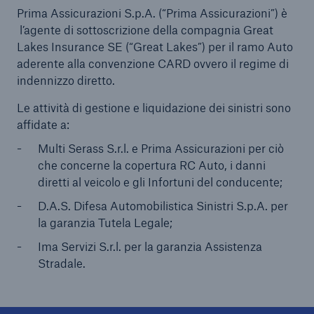
Prima Assicurazioni S.p.A. (“Prima Assicurazioni”) è
Telepass Assicura Auto
l’agente di sottoscrizione della compagnia Great
Lakes Insurance SE (“Great Lakes”) per il ramo Auto
Casa & Famiglia
aderente alla convenzione CARD ovvero il regime di
indennizzo diretto.
PET
Le attività di gestione e liquidazione dei sinistri sono
Catastrofi naturali
affidate a:
Multi Serass S.r.l. e Prima Assicurazioni per ciò
che concerne la copertura RC Auto, i danni
diretti al veicolo e gli Infortuni del conducente;
D.A.S. Difesa Automobilistica Sinistri S.p.A. per
la garanzia Tutela Legale;
Ima Servizi S.r.l. per la garanzia Assistenza
Stradale.