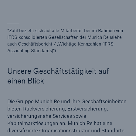
*Zahl bezieht sich auf alle Mitarbeiter bei im Rahmen von
IFRS konsolidierten Gesellschaften der Munich Re (siehe
auch Geschäftsbericht / „Wichtige Kennzahlen (IFRS
Accounting Standards)“)
Unsere Geschäftstätigkeit auf
einen Blick
Fakten
CLARA reduziert die Wartezeit bis zur
Leistungsentscheidung in der BU-
Die Gruppe Munich Re und ihre Geschäftseinheiten
Versicherung bis zu
bieten Rückversicherung, Erstversicherung,
versicherungsnahe Services sowie
Kapitalmarktlösungen an. Munich Re hat eine
diversifizierte Organisationsstruktur und Standorte