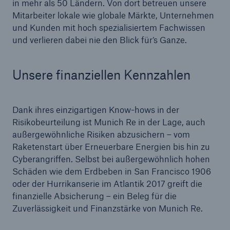
50 %
in mehr als 50 Ländern. Von dort betreuen unsere
Mitarbeiter lokale wie globale Märkte, Unternehmen
und Kunden mit hoch spezialisiertem Fachwissen
und verlieren dabei nie den Blick für‘s Ganze.
Unsere finanziellen Kennzahlen
Cyber
Geschätzte globale wirtschaftliche Kosten der
Internetkriminalität
Dank ihres einzigartigen Know-hows in der
Risikobeurteilung ist Munich Re in der Lage, auch
außergewöhnliche Risiken abzusichern – vom
Raketenstart über Erneuerbare Energien bis hin zu
600 bn
Cyberangriffen. Selbst bei außergewöhnlich hohen
Schäden wie dem Erdbeben in San Francisco 1906
oder der Hurrikanserie im Atlantik 2017 greift die
finanzielle Absicherung – ein Beleg für die
US Dollar im Jahr 2018
Zuverlässigkeit und Finanzstärke von Munich Re.