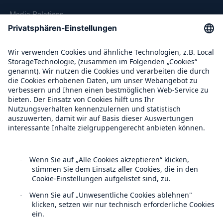
Media Relations
Compliance
Über Munich Re
Munich Re Weltweit
Follow us