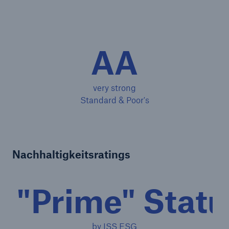
Lobbying
Datenschutz und Informationssicherheit
AA
Beschaffung bei Munich Re
Fakten und Zahlen
very strong
Standard & Poor's
Konzerngeschichte
Ergebnisse der Kundenbefragung
Nachhaltigkeitsratings
"Prime" Statu
by ISS ESG