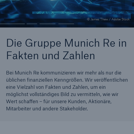
© James Thew / Adobe Stock
Tech Trend Radar 2026
Our expert perspective for insurance
Die Gruppe Munich Re in
Fakten und Zahlen
Bei Munich Re kommunizieren wir mehr als nur die
üblichen finanziellen Kenngrößen. Wir veröffentlichen
eine Vielzahl von Fakten und Zahlen, um ein
möglichst vollständiges Bild zu vermitteln, wie wir
Wert schaffen – für unsere Kunden, Aktionäre,
Mitarbeiter und andere Stakeholder.