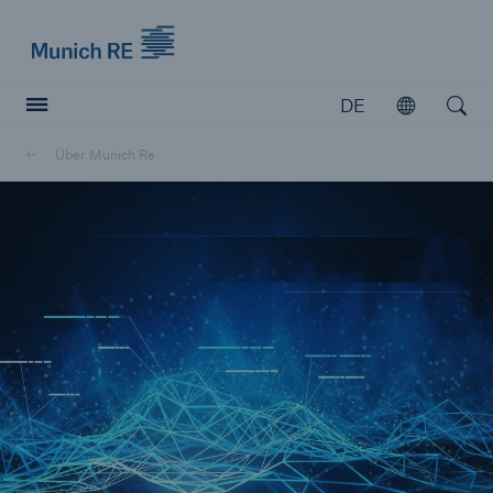
Munich Re logo
DE
Öffnen
Open searc
Über Munich Re
Versicherer
Versicherer
Unsere Lösungen für Versicherer