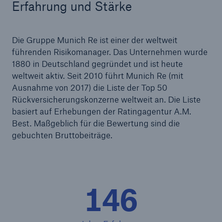
Erfahrung und Stärke
Reinsurance Property/Casualty
Die Gruppe Munich Re ist einer der weltweit
Marine Trend Radar 2025
führenden Risikomanager. Das Unternehmen wurde
1880 in Deutschland gegründet und ist heute
weltweit aktiv. Seit 2010 führt Munich Re (mit
Ausnahme von 2017) die Liste der Top 50
Rückversicherungskonzerne weltweit an. Die Liste
basiert auf Erhebungen der Ratingagentur A.M.
Naturkatastrophen
Best. Maßgeblich für die Bewertung sind die
Versicherungslücke: der Anteil der nicht
gebuchten Bruttobeiträge.
versicherten Schäden aus Naturkatastrophen
seit 1980 beträgt
146
71.8%