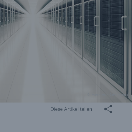
il der nicht versicherten
äden aus
rkatastrophen seit 1980
ägt
71.8%
© imaginima / Getty Images
Diese Artikel teilen
er