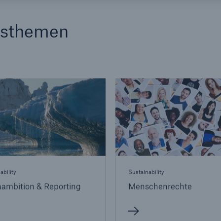
tsthemen
ability
Sustainability
aambition & Reporting
Menschenrechte