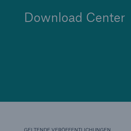
Download Center
Tech Trend Radar 2026
Our expert perspective f
insurance
GELTENDE VERÖFFENTLICHUNGEN