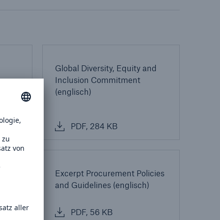
Lösungen
n
Cyber-Lösungen von Munich
Re
18
Global Diversity, Equity and
Inclusion Commitment
(englisch)
PDF, 284 KB
Excerpt Procurement Policies
and Guidelines (englisch)
eit
PDF, 56 KB