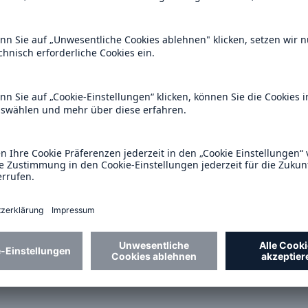
altenskodex – Munich Re
Health, Safety & Wellbe
ppe)
Statement
DF, 829 KB
PDF, 110 KB
line on prevention of
UK Modern Slavery Act
ption and rules for gifts
(Englisch)
ospitality (englisch)
DF, 66 KB
PDF, 62 KB