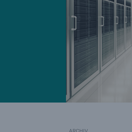
Ante
Sch
Natu
betr
Reinsurance Property/Casualty
or
Marine Trend Radar 2025
Cyber
Geschätzte globale
wirtschaftliche Kosten d
Internetkriminalität
ARCHIV