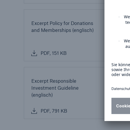
Excerpt Policy for Donations
Verh
and Memberships (englisch)
(Gru
PDF, 151 KB
P
Excerpt Responsible
Guide
Investment Guideline
corru
(englisch)
and h
PDF, 791 KB
P