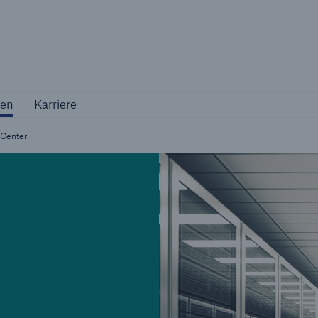
Not if, but 
ternehmen
Karriere
en
Karriere
Industriekunden
Center
Maßgeschneiderte Lösungen für Ihre
Branche
Natur
Vers