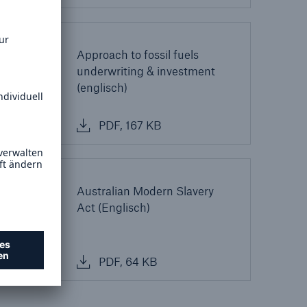
ing
Approach to fossil fuels
underwriting & investment
Suche öffne
(englisch)
PDF, 167 KB
Australian Modern Slavery
Act (Englisch)
PDF, 64 KB