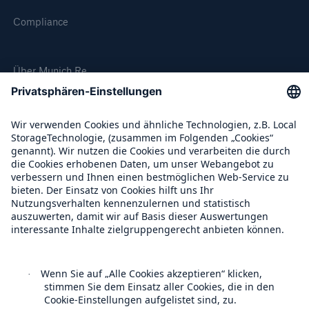
Compliance
Über Munich Re
Munich Re Weltweit
Follow us
Kontakt