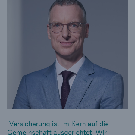
50 %
Cyber
Geschätzte globale wirtschaftliche Kosten der
Internetkriminalität
600 bn
US Dollar im Jahr 2018
Versicherung ist im Kern auf die
Gemeinschaft ausgerichtet. Wir