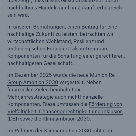
überzeugt, dass dieses Geschäftskonzept durch
nachhaltiges Handeln auch in Zukunft erfolgreich
sein wird.
In unseren Bemühungen, einen Beitrag für eine
nachhaltige Zukunft zu leisten, betrachten wir
wirtschaftlichen Wohlstand, Resilienz und
technologischen Fortschritt als untrennbare
Komponenten für die Schaffung einer gerechteren,
nachhaltigeren Gesellschaft.
Im Dezember 2025 wurde die neue
Munich Re
Group Ambition 2030
vorgestellt. Neben
finanziellen Zielen beinhaltet die
Mehrjahresstrategie auch nichtfinanzielle
Komponenten. Diese umfassen die
Förderung von
Lösungen
Vielfältigkeit, Chancengerechtigkeit und Inklusion
Sachdeckung durch einen leistungsfähigen
(DEI)
sowie die
Klimaambition 2030
.
Rückversicherungspartner
Im Rahmen der Klimaambition 2030 gibt sich