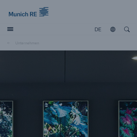
Munich Re logo
DE
Öffnen
Open searc
Unternehmen
Versicherer
Versicherer
Unsere Lösungen für Versicherer