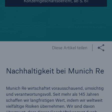
Konzerngeschäftsbericht, ab S. 61
Reinsurance Property/Casualty
Marine Trend Radar 2025
© Frank Stürmer*/Munich Re/Marcus Buck/ 4x6/Getty Images/Ljupco/Getty
Images/4x6/Getty Images *(Frank Stürmer, Ohne Titel (La Mortella), 2011/14, Munich Re
Art Collection)
Diese Artikel teilen
Naturkatastrophen
Versicherungslücke: der Anteil der nicht
Nachhaltigkeit bei Munich Re
versicherten Schäden aus Naturkatastrophen
seit 1980 beträgt
Munich Re wirtschaftet vorausschauend, umsichtig
und verantwortungsvoll. Seit mehr als 145 Jahren
schaffen wir langfristigen Wert, indem wir weltweit
71.8%
vielfältige Risiken übernehmen. Wir sind davon