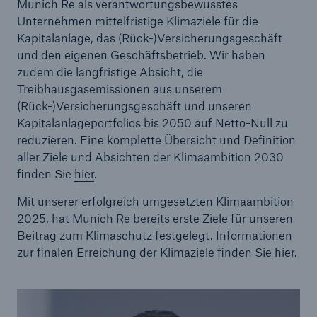
Munich Re als verantwortungsbewusstes
Unternehmen mittelfristige Klimaziele für die
Kapitalanlage, das (Rück-)Versicherungsgeschäft
und den eigenen Geschäftsbetrieb. Wir haben
zudem die langfristige Absicht, die
Treibhausgasemissionen aus unserem
(Rück-)Versicherungsgeschäft und unseren
Kapitalanlageportfolios bis 2050 auf Netto-Null zu
reduzieren. Eine komplette Übersicht und Definition
aller Ziele und Absichten der Klimaambition 2030
finden Sie
hier
.
Fakten
Mit unserer erfolgreich umgesetzten Klimaambition
CLARA reduziert die Wartezeit bis zur
2025, hat Munich Re bereits erste Ziele für unseren
Leistungsentscheidung in der BU-
Beitrag zum Klimaschutz festgelegt. Informationen
Versicherung bis zu
zur finalen Erreichung der Klimaziele finden Sie
hier
.