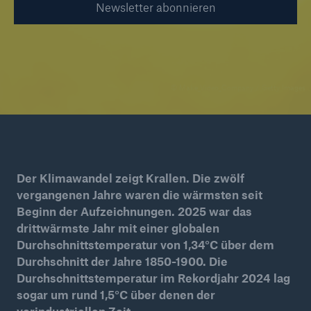
Newsletter abonnieren
Reinsurance Property/Casualty
Marine Trend Radar 2025
© Make_Video_Company / Getty Images
Naturkatastrophen
Versicherungslücke: der Anteil der nicht
Der Klimawandel zeigt Krallen. Die zwölf
versicherten Schäden aus Naturkatastrophen
vergangenen Jahre waren die wärmsten seit
seit 1980 beträgt
Beginn der Aufzeichnungen. 2025 war das
drittwärmste Jahr mit einer globalen
Durchschnittstemperatur von 1,34°C über dem
Durchschnitt der Jahre 1850-1900. Die
Durchschnittstemperatur im Rekordjahr 2024 lag
71.8%
sogar um rund 1,5°C über denen der