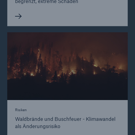
begrenzt, extreme Schäden
Risiken
Waldbrände und Buschfeuer - Klimawandel
als Änderungsrisiko