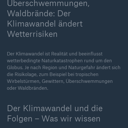
Überschwemmungen,
Waldbrände: Der
Klimawandel ändert
Wetterrisiken
Der Klimawandel ist Realität und beeinflusst
wetterbedingte Naturkatastrophen rund um den
Globus. Je nach Region und Naturgefahr ändert sich
die Risikolage, zum Beispiel bei tropischen
Fakten
Wirbelstürmen, Gewittern, Überschwemmungen
CLARA reduziert die Wartezeit bis zur
oder Waldbränden.
Leistungsentscheidung in der BU-
Versicherung bis zu
Der Klimawandel und die
Folgen – Was wir wissen