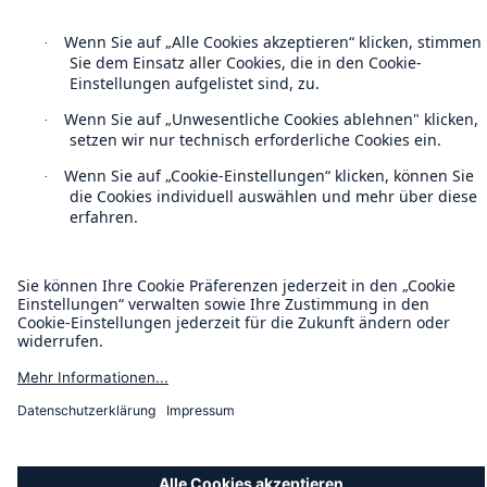
Munich Re’s Statement on the UK Modern Slavery Act