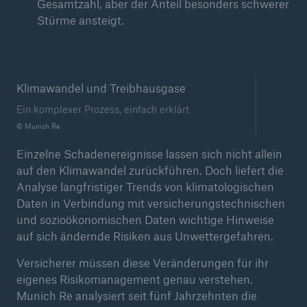
Gesamtzahl, aber der Anteil besonders schwerer
Stürme ansteigt.
Klimawandel und Treibhausgase
Ein komplexer Prozess, einfach erklärt
© Munich Re
Lösungen
Einzelne Schadenereignisse lassen sich nicht allein
Cyber-Lösungen von Munich Re
auf den Klimawandel zurückführen. Doch liefert die
Analyse langfristiger Trends von klimatologischen
Daten in Verbindung mit versicherungstechnischen
und sozioökonomischen Daten wichtige Hinweise
auf sich ändernde Risiken aus Unwettergefahren.
Navigation schließen oder Escape-Taste drücken
Suche öff
Versicherer müssen diese Veränderungen für ihr
Home
eigenes Risikomanagement genau verstehen.
Munich Re analysiert seit fünf Jahrzehnten die