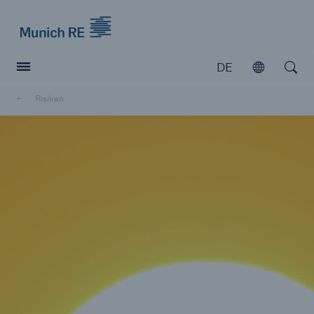
Munich Re logo
DE
Öffnen
Open searc
Risiken
Versicherer
Versicherer
Unsere Lösungen für Versicherer