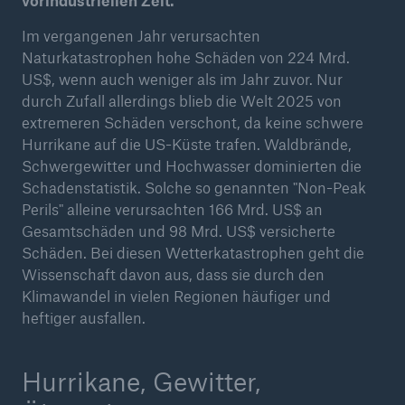
vorindustriellen Zeit.
Im vergangenen Jahr verursachten
Naturkatastrophen hohe Schäden von 224 Mrd.
US$, wenn auch weniger als im Jahr zuvor. Nur
durch Zufall allerdings blieb die Welt 2025 von
extremeren Schäden verschont, da keine schwere
Hurrikane auf die US-Küste trafen. Waldbrände,
Schwergewitter und Hochwasser dominierten die
Schadenstatistik. Solche so genannten "Non-Peak
Perils" alleine verursachten 166 Mrd. US$ an
Gesamtschäden und 98 Mrd. US$ versicherte
Schäden. Bei diesen Wetterkatastrophen geht die
Wissenschaft davon aus, dass sie durch den
Klimawandel in vielen Regionen häufiger und
Lösungen
heftiger ausfallen.
Sachdeckung durch einen leistungsfähigen
Rückversicherungspartner
Hurrikane, Gewitter,