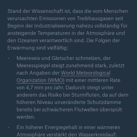
50 %
Stand der Wissenschaft ist, dass die vom Menschen
verursachten Emissionen von Treibhausgasen seit
Beginn der Industrialisierung nahezu vollständig für
ansteigende Temperaturen in der Atmosphäre und
den Ozeanen verantwortlich sind. Die Folgen der
Erwärmung sind vielfältig:
Cyber
Geschätzte globale wirtschaftliche Kosten der
Meereseis und Gletscher schmelzen, der
Internetkriminalität
Meeresspiegel steigt zunehmend stark, zuletzt
nach Angaben der
World Meteorological
Organization (WMO)
mit einer mittleren Rate
von 4,7 mm pro Jahr. Dadurch steigt unter
600 bn
anderem das Risiko bei Sturmfluten, da auf dem
höheren Niveau unveränderte Schutzdämme
bereits bei schwächeren Flutwellen überspült
werden.
US Dollar im Jahr 2018
Ein höherer Energiegehalt in einer wärmeren
Atmosphäre verstärkt den Wasserkreislauf: