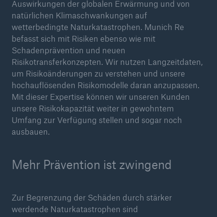
Auswirkungen der globalen Erwärmung und von
Risiken
natürlichen Klimaschwankungen auf
wetterbedingte Naturkatastrophen. Munich Re
Seite öffnen
befasst sich mit Risiken ebenso wie mit
Schadenprävention und neuen
Wetterrisiken
Risikotransferkonzepten. Wir nutzen Langzeitdaten,
um Risikoänderungen zu verstehen und unsere
Risiken durch Naturkatastrophen - Schäden
hochauflösenden Risikomodelle daran anzupassen.
nehmen tendenziell zu
Mit dieser Expertise können wir unseren Kunden
unsere Risikokapazität weiter in gewohntem
Klimawandel und die Folgen
Umfang zur Verfügung stellen und sogar noch
Risiken der Digitalisierung
ausbauen.
Cyber Risks
Mehr Prävention ist zwingend
Risiken für Lebens- & Krankenversicherer
Emerging Risks
Zur Begrenzung der Schäden durch stärker
werdende Naturkatastrophen sind