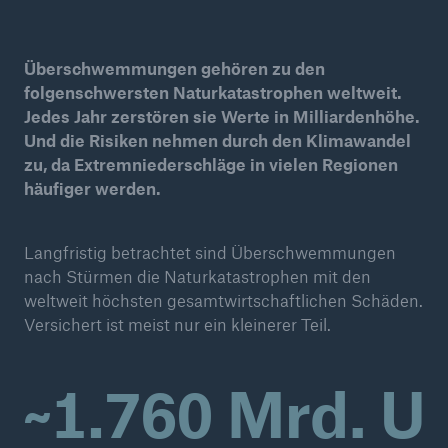
Reinsurance Property/Casualty
Überschwemmungen gehören zu den
Marine Trend Radar 2025
folgenschwersten Naturkatastrophen weltweit.
Jedes Jahr zerstören sie Werte in Milliardenhöhe.
Und die Risiken nehmen durch den Klimawandel
zu, da Extremniederschläge in vielen Regionen
häufiger werden.
Naturkatastrophen
Langfristig betrachtet sind Überschwemmungen
Versicherungslücke: der Anteil der nicht
nach Stürmen die Naturkatastrophen mit den
versicherten Schäden aus Naturkatastrophen
weltweit höchsten gesamtwirtschaftlichen Schäden.
seit 1980 beträgt
Versichert ist meist nur ein kleinerer Teil.
~1.760 Mrd. U
71.8%