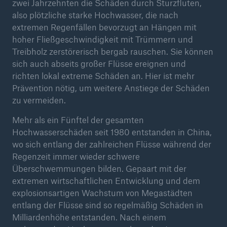
zwei Jahrzehnten die Schäden durch Sturzfluten,
also plötzliche starke Hochwasser, die nach
extremen Regenfällen bevorzugt an Hängen mit
hoher Fließgeschwindigkeit mit Trümmern und
Treibholz zerstörerisch bergab rauschen. Sie können
sich auch abseits großer Flüsse ereignen und
richten lokal extreme Schäden an. Hier ist mehr
Prävention nötig, um weitere Anstiege der Schäden
zu vermeiden.
Mehr als ein Fünftel der gesamten
Hochwasserschäden seit 1980 entstanden in China,
Fakten
wo sich entlang der zahlreichen Flüsse während der
CLARA reduziert die Wartezeit bis zur
Regenzeit immer wieder schwere
Leistungsentscheidung in der BU-
Überschwemmungen bilden. Gepaart mit der
Versicherung bis zu
extremen wirtschaftlichen Entwicklung und dem
explosionsartigen Wachstum von Megastädten
entlang der Flüsse sind so regelmäßig Schäden in
Milliardenhöhe entstanden. Nach einem