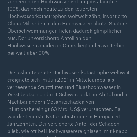
50 %
verheerenden Hochwasser entlang des Jangtse
1998, das noch heute zu den teuersten
Hochwasserkatastrophen weltweit zählt, investierte
China Milliarden in den Hochwasserschutz. Spätere
Überschwemmungen fielen dadurch glimpflicher
aus. Der unversicherte Anteil an den
Hochwasserschäden in China liegt indes weiterhin
Cyber
bei weit über 90%.
Geschätzte globale wirtschaftliche Kosten der
Internetkriminalität
Die bisher teuerste Hochwasserkatastrophe weltweit
ereignete sich im Juli 2021 in Mitteleuropa, als
verheerende Sturzfluten und Flusshochwasser in
600 bn
Westdeutschland mit Schwerpunkt im Ahrtal und in
Nachbarländern Gesamtschäden von
inflationsbereinigt 63 Mrd. US$ verursachten. Es
war die teuerste Naturkatastrophe in Europa seit
US Dollar im Jahr 2018
Jahrzehnten. Der versicherte Anteil der Schäden
blieb, wie oft bei Hochwasserereignissen, mit knapp