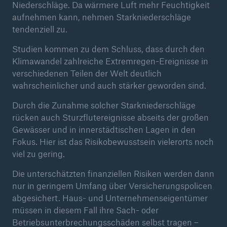
Niederschläge. Da wärmere Luft mehr Feuchtigkeit
Risiken
aufnehmen kann, nehmen Starkniederschläge
tendenziell zu.
Risiken durch Naturkatastrophen - Schäden
Studien kommen zu dem Schluss, dass durch den
nehmen tendenziell zu
Klimawandel zahlreiche Extremregen-Ereignisse in
Seite öffnen
verschiedenen Teilen der Welt deutlich
wahrscheinlicher und auch stärker geworden sind.
Waldbrände
Durch die Zunahme solcher Starkniederschläge
Hagel, Tornados, Sturzfluten: Gewitterschäden
rücken auch Sturzflutereignisse abseits der großen
nehmen zu
Gewässer und in innerstädtischen Lagen in den
Fokus. Hier ist das Risikobewusstsein vielerorts noch
Überschwemmungen und Sturzfluten
viel zu gering.
Tropische Wirbelstürme
Die unterschätzten finanziellen Risiken werden dann
nur in geringem Umfang über Versicherungspolicen
Erdbeben – Tödliches Risiko, verheerende
abgesichert. Haus- und Unternehmenseigentümer
Schäden
müssen in diesem Fall ihre Sach- oder
Betriebsunterbrechungsschäden selbst tragen –
Schwere Gewitter, Waldbrände, Hochwasser