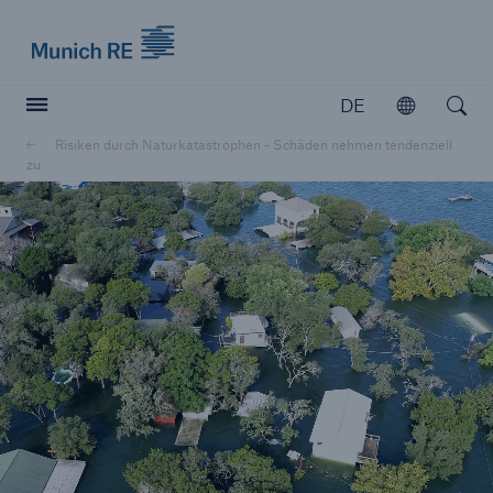
Munich Re logo
DE
Öffnen
Open searc
Risiken durch Naturkatastrophen - Schäden nehmen tendenziell
zu
Versicherer
Versicherer
Unsere Lösungen für Versicherer