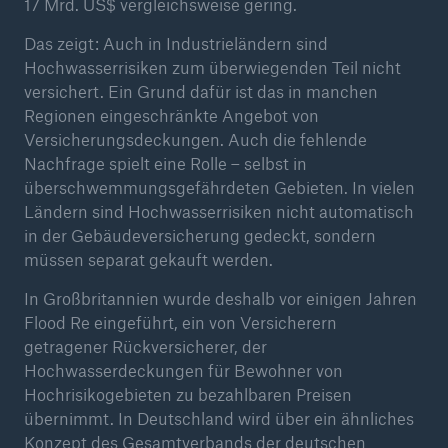
17 Mrd. US$ vergleichsweise gering.
Das zeigt: Auch in Industrieländern sind
Hochwasserrisiken zum überwiegenden Teil nicht
versichert. Ein Grund dafür ist das in manchen
Regionen eingeschränkte Angebot von
Versicherungsdeckungen. Auch die fehlende
Nachfrage spielt eine Rolle – selbst in
überschwemmungsgefährdeten Gebieten. In vielen
Ländern sind Hochwasserrisiken nicht automatisch
in der Gebäudeversicherung gedeckt, sondern
müssen separat gekauft werden.
Rückversicherung Leben/Gesundheit
MIRA Digital Suite
In Großbritannien wurde deshalb vor einigen Jahren
Flood Re eingeführt, ein von Versicherern
getragener Rückversicherer, der
Hochwasserdeckungen für Bewohner von
Hochrisikogebieten zu bezahlbaren Preisen
übernimmt. In Deutschland wird über ein ähnliches
Konzept des Gesamtverbands der deutschen