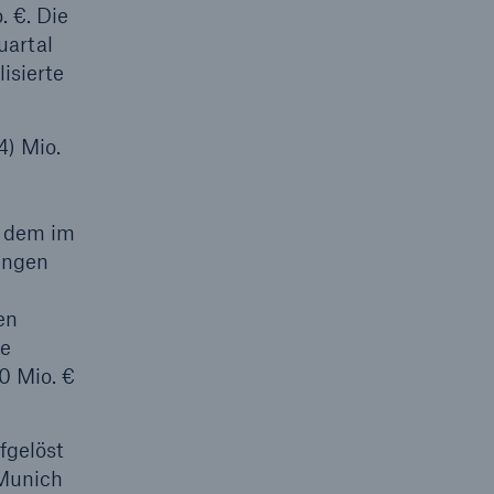
 €. Die
uartal
isierte
4) Mio.
r dem im
ingen
en
te
0 Mio. €
fgelöst
 Munich