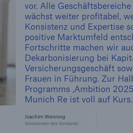
vor. Alle Geschäftsbereiche
wächst weiter profitabel, w
600 b
Konsistenz und Expertise s
A reduziert die
positive Marktumfeld entsc
zeit bis zur
US Dollar im Jahr 20
tungsentscheidung in
Fortschritte machen wir au
BU-Versicherung bis zu
Dekarbonisierung bei Kapi
Versicherungsgeschäft sow
Frauen in Führung. Zur Halb
0 %
Programms ‚Ambition 2025‘ l
Munich Re ist voll auf Kurs.
Joachim Wenning
Rückversicherung Leben/Gesundh
Vorsitzender des Vorstands
MIRA Digital Suite