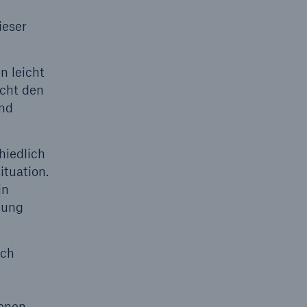
ieser
n leicht
icht den
und
hiedlich
tuation.
in
tung
ich
genen