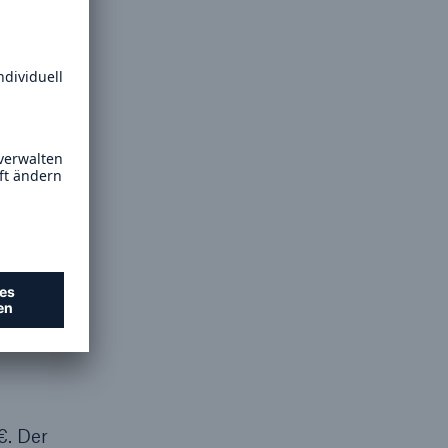
n Q1-2
astungen
9) Mio.
ebnis
ches
n
hs beim
€. Der