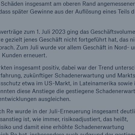
de Schäden insgesamt am oberen Rand angemessener
ass später Gewinne aus der Auflösung eines Teils d
verträge zum 1. Juli 2023 ging das Geschäftsvolume
e gezielt jenes Geschäft nicht fortgeführt hat, das n
rach. Zum Juli wurde vor allem Geschäft in Nord- 
n Kunden erneuert.
rkten insgesamt positiv, dabei war der Trend untersc
fahrung, zukünftiger Schadenerwartung und Marktsi
gsschutz etwa im US-Markt, in Lateinamerika sowie 
konnten diese Anstiege die gestiegene Schadenerwar
dentwicklungen ausgleichen.
ich Re wurde in der Juli-Erneuerung insgesamt deutl
anstieg ist, wie immer, risikoadjustiert, das heißt,
Risiko und damit eine erhöhte Schadenerwartung
ich Re hat, insbesondere auch aufgrund der gestie