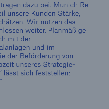
 tragen dazu bei. Munich Re
Lösungen
eil unsere Kunden Stärke,
n
Cyber-Lösungen von Munich
chätzen. Wir nutzen das
Re
hlossen weiter. Planmäßige
18
ch mit der
talanlagen und im
ie der Beförderung von
zeit unseres Strategie-
ässt sich feststellen:
eit