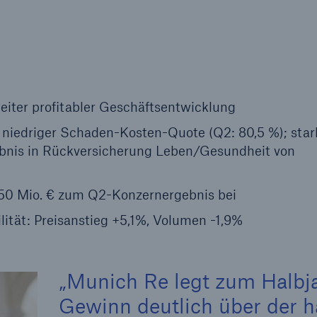
Ante
Sch
Natu
betr
weiter profitabler Geschäftsentwicklung
Reinsurance Property/Casualty
or
niedriger Schaden-Kosten-Quote (Q2: 80,5 %); star
Marine Trend Radar 2025
bnis in Rückversicherung Leben/Gesundheit von
50 Mio. € zum Q2-Konzernergebnis bei
lität: Preisanstieg +5,1%, Volumen -1,9%
Cyber
Geschätzte globale
wirtschaftliche Kosten d
Munich Re legt zum Halbja
Internetkriminalität
Gewinn deutlich über der h