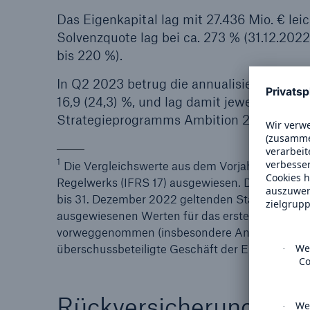
Das Eigenkapital lag mit 27.436 Mio. € lei
Solvenzquote lag bei ca. 273 % (31.12.202
bis 220 %).
In Q2 2023 betrug die annualisierte Eigenk
16,9 (24,3) %, und lag damit jeweils am ob
Strategieprogramms Ambition 2025.
1
Die Vergleichswerte aus dem Vorjahr werden f
Regelwerks (IFRS 17) ausgewiesen. Die Vorjahr
bis 31. Dezember 2022 geltenden Standard IAS 
ausgewiesenen Werten für das erste Halbjahr 20
vorweggenommen (insbesondere Anwendung des s
überschussbeteiligte Geschäft der ERGO Leben
Rückversicherung: Erg