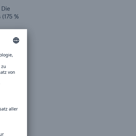
 Die
s (175 %
in Q1-2
 auf dem
 bereits
irekt