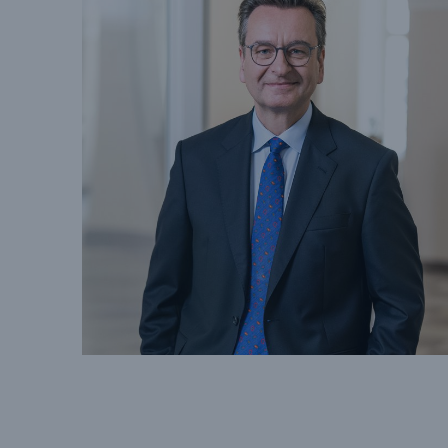
Lösungen
Sachdeckung durch einen
Fakten
leistungsfähigen
CLAR
Rückversicherungspartner
Warte
Leis
der 
5