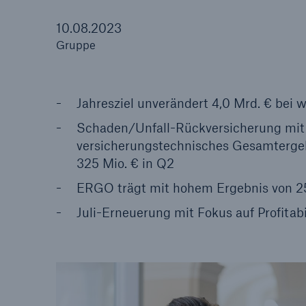
10.08.2023
Gruppe
Tech Trend Radar 2026
Jahresziel unverändert 4,0 Mrd. € bei 
Our expert perspective f
Schaden/Unfall-Rückversicherung mit 
insurance
versicherungstechnisches Gesamterge
325 Mio. € in Q2
ERGO trägt mit hohem Ergebnis von 2
Juli-Erneuerung mit Fokus auf Profitabi