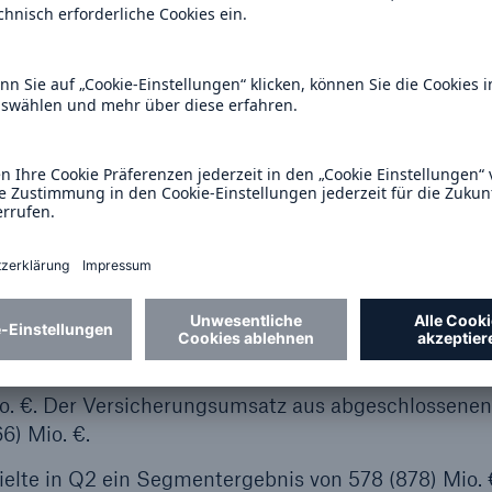
n Q2 904 (1.439) Mio. € zum Konzernergebnis bei, i
 ist zum Teil Folge bewusst in Kauf genommener Bel
piere in der Schaden/Unfall-Rückversicherung. Der
Versicherungsverträgen stieg in Q2 auf 9.300 (9.01
bnis betrug 1.560 (2.014) Mio. €, das operative Erg
zielte in Q2 ein sehr starkes versicherungstechnis
Ergebnisbeitrag aus der Auflösung der vertragliche
Diese Auflösung konnte durch einen starken Zuwac
n.
o. €. Der Versicherungsumsatz aus abgeschlossenen
6) Mio. €.
elte in Q2 ein Segmentergebnis von 578 (878) Mio. 