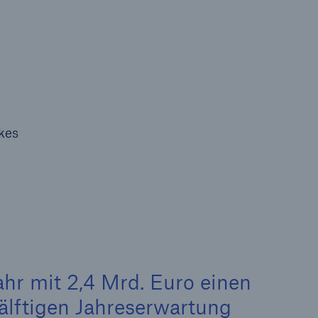
il der nicht versicherten
äden aus
rkatastrophen seit 1980
ägt
71.8%
kes
er
hr mit 2,4 Mrd. Euro einen
älftigen Jahreserwartung