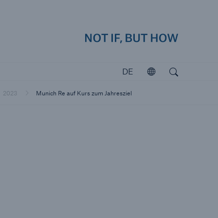
how
Navig
Suchen
Open search
DE
Öffnen
Investoren
2023
Munich Re auf Kurs zum Jahresziel
Investieren in Munich Re
katastrophen
icherungslücke: der