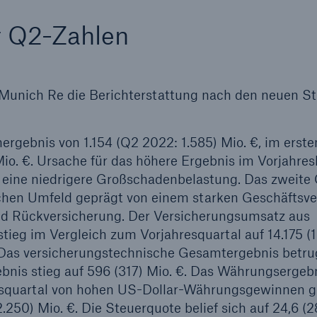
 Q2-Zahlen
 Munich Re die Berichterstattung nach den neuen S
ergebnis von 1.154 (Q2 2022: 1.585) Mio. €, im erste
io. €. Ursache für das höhere Ergebnis im Vorjahres
 eine niedrigere Großschadenbelastung. Das zweite 
en Umfeld geprägt von einem starken Geschäftsve
ld Rückversicherung. Der Versicherungsumsatz aus
ieg im Vergleich zum Vorjahresquartal auf 14.175 (1
€. Das versicherungstechnische Gesamtergebnis betru
ebnis stieg auf 596 (317) Mio. €. Das Währungsergebn
resquartal von hohen US-Dollar-Währungsgewinnen g
.250) Mio. €. Die Steuerquote belief sich auf 24,6 (28