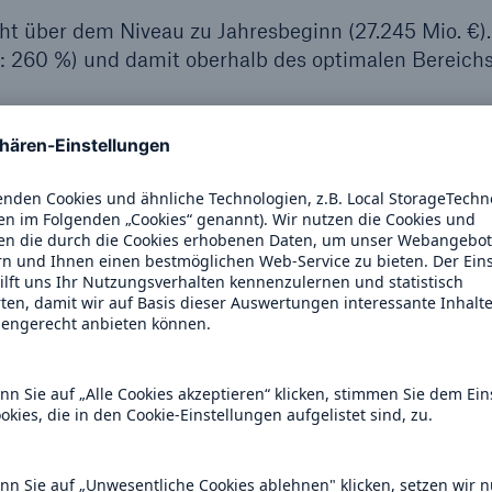
cht über dem Niveau zu Jahresbeginn (27.245 Mio. €).
2: 260 %) und damit oberhalb des optimalen Bereich
apitalrendite (Return on Equity, RoE) 15,5 (24,2) %, 
eren Rand des RoE-Ziels (14 bis 16 %) des
ür das Versicherungsgeschäft bereits auf Basis des neuen
eszahlen für Finanzinstrumente basieren überwiegend noch
39. Sie sind daher nur eingeschränkt mit den nach IFRS 9
23 vergleichbar. Teilweise wurden Umstellungseffekte aber
ogenannten „Classification Overlay Approach“ für das d
s- und Krankenversicherung).
ebnis von 904 Mio. €