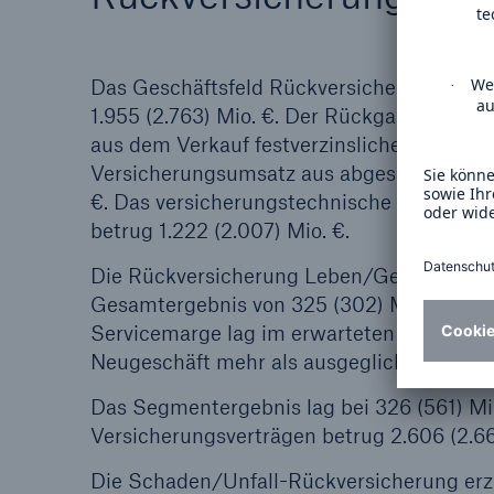
Das Geschäftsfeld Rückversicherung trug i
1.955 (2.763) Mio. €. Der Rückgang in Q2
aus dem Verkauf festverzinslicher Wertpa
Versicherungsumsatz aus abgeschlossenen 
€. Das versicherungstechnische Gesamterge
betrug 1.222 (2.007) Mio. €.
Die Rückversicherung Leben/Gesundheit er
Gesamtergebnis von 325 (302) Mio. €. Der 
Servicemarge lag im erwarteten Rahmen. 
Neugeschäft mehr als ausgeglichen werde
Das Segmentergebnis lag bei 326 (561) Mi
Versicherungsverträgen betrug 2.606 (2.66
Die Schaden/Unfall-Rückversicherung erzi