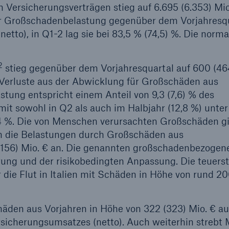
Versicherungsverträgen stieg auf 6.695 (6.353) Mio.
r Großschadenbelastung gegenüber dem Vorjahresq
tto), in Q1-2 lag sie bei 83,5 % (74,5) %. Die normal
2
stieg gegenüber dem Vorjahresquartal auf 600 (46
Verluste aus der Abwicklung für Großschäden aus
ung entspricht einem Anteil von 9,3 (7,6) % des
it sowohl in Q2 als auch im Halbjahr (12,8 %) unte
 14 %. Die von Menschen verursachten Großschäden g
gen die Belastungen durch Großschäden aus
(156) Mio. € an. Die genannten großschadenbezogen
rung und der risikobedingten Anpassung. Die teuers
die Flut in Italien mit Schäden in Höhe von rund 20
äden aus Vorjahren in Höhe von 322 (323) Mio. € au
ersicherungsumsatzes (netto). Auch weiterhin strebt