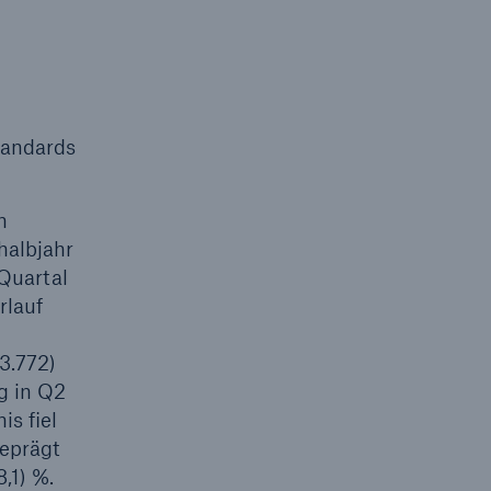
Suche öffne
tandards
n
halbjahr
Quartal
rlauf
3.772)
g in Q2
is fiel
eprägt
,1) %.