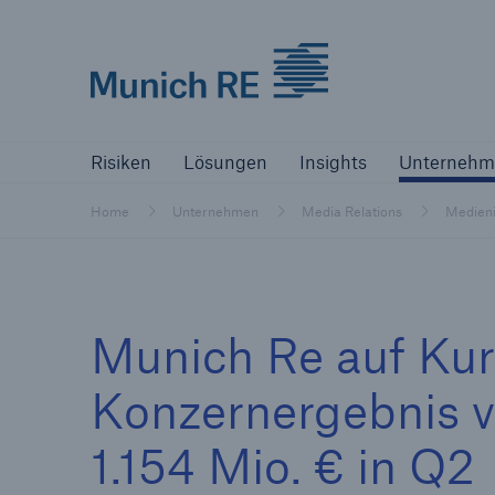
Munich Re logo
Risiken
Lösungen
Insights
Un
Risiken
Lösungen
Insights
Unternehm
Versicherer
Home
Unternehmen
Media Relations
Medieni
Bewältigen Sie Ihre Risiken mit unseren
Lösungen
Versicherer
Munich Re auf Kur
Unsere Lösungen für Versicherer
Konzernergebnis 
1.154 Mio. € in Q2