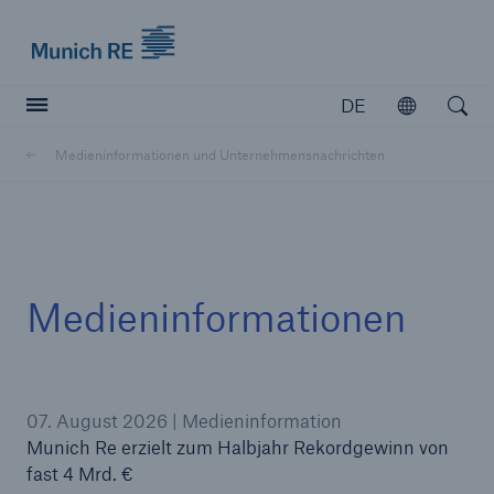
Munich Re logo
DE
Öffnen
Open searc
Medieninformationen und Unternehmensnachrichten
Versicherer
Versicherer
Unsere Lösungen für Versicherer
Medieninformationen
07. August 2026 | Medieninformation
Munich Re erzielt zum Halbjahr Rekordgewinn von
fast 4 Mrd. €