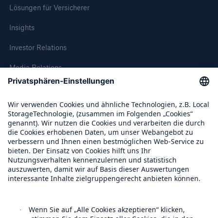
Lösungen für Versicherer
Insights
Investor Relations
Media Relations
Compliance
Über Munich Re
Munich Re Weltweit
Lösungen
Sachdeckung durch einen leistungsfähigen
Follow us
Rückversicherungspartner