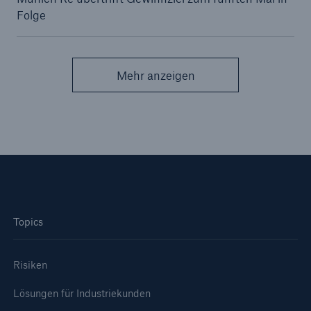
Folge
Reinsurance Property/Casualty
Marine Trend Radar 2025
Mehr anzeigen
Naturkatastrophen
Versicherungslücke: der Anteil der nicht
versicherten Schäden aus Naturkatastrophen
seit 1980 beträgt
Topics
Risiken
71.8%
Lösungen für Industriekunden