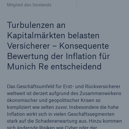
Mitglied des Vorstands
Turbulenzen an
Kapitalmärkten belasten
Versicherer – Konsequente
Bewertung der Inflation für
Munich Re entscheidend
Fakten
Das Geschäftsumfeld für Erst- und Rückversicherer
CLARA reduziert die Wartezeit bis zur
weltweit ist derzeit aufgrund des Zusammenwirkens
Leistungsentscheidung in der BU-
ökonomischer und geopolitischer Krisen so
Versicherung bis zu
kompliziert wie selten zuvor. Insbesondere die hohe
Inflation wirkt sich in vielen Geschäftssegmenten
stark auf die Schadenerwartung aus. Hinzu kommen
sich ändernde Risiken wie Cyber oder der