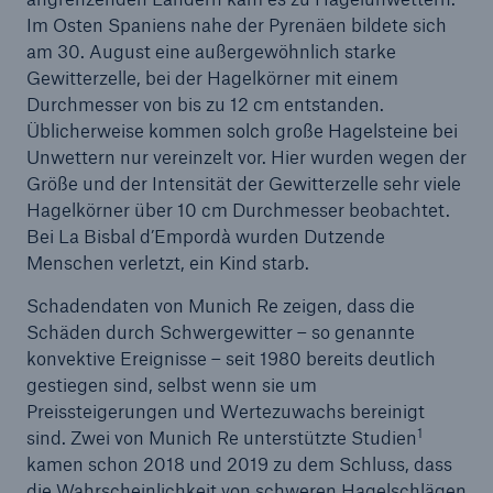
Kompensation
Im Osten Spaniens nahe der Pyrenäen bildete sich
am 30. August eine außergewöhnlich starke
Dritter Green Bond von Munich Re zielt auf US-
Gewitterzelle, bei der Hagelkörner mit einem
Markt
Durchmesser von bis zu 12 cm entstanden.
Üblicherweise kommen solch große Hagelsteine bei
Quartalsmitteilung 1/2022
Unwettern nur vereinzelt vor. Hier wurden wegen der
Größe und der Intensität der Gewitterzelle sehr viele
CertAI: Neuer Prüfservice von Munich Re für
Hagelkörner über 10 cm Durchmesser beobachtet.
vertrauenswürdige Künstliche Intelligenz
Bei La Bisbal d’Empordà wurden Dutzende
Menschen verletzt, ein Kind starb.
Munich Re übertrifft Gewinnziel
Schadendaten von Munich Re zeigen, dass die
Hauptversammlung beschließt Erhöhung der
Schäden durch Schwergewitter – so genannte
Dividende auf 11 € je Aktie
konvektive Ereignisse – seit 1980 bereits deutlich
Munich Re beschließt Aktienrückkauf und erhöht
gestiegen sind, selbst wenn sie um
die Dividende deutlich
Preissteigerungen und Wertezuwachs bereinigt
1
sind. Zwei von Munich Re unterstützte Studien
Naturkatastrophen-Bilanz 2021
kamen schon 2018 und 2019 zu dem Schluss, dass
die Wahrscheinlichkeit von schweren Hagelschlägen