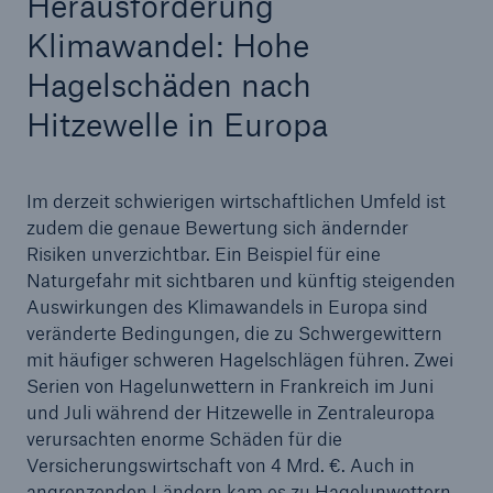
Herausforderung
Mrd. € – Jahresprognose bestätigt
Klimawandel: Hohe
Wechsel im Vorstand von Munich Re
Hagelschäden nach
Hitzewelle in Europa
Extreme Inflation und Naturkatastrophen
erfordern diszipliniertes Risikomanagement
Munich Re mit solidem Quartalsergebnis in Q2
Im derzeit schwierigen wirtschaftlichen Umfeld ist
zudem die genaue Bewertung sich ändernder
Corporate Venture TreeTrust vermittelt
Risiken unverzichtbar. Ein Beispiel für eine
hochwertige Aufforstungsprojekte zur CO2-
Naturgefahr mit sichtbaren und künftig steigenden
Kompensation
Auswirkungen des Klimawandels in Europa sind
veränderte Bedingungen, die zu Schwergewittern
Makroökonomische Turbulenzen fordern
mit häufiger schweren Hagelschlägen führen. Zwei
Versicherungsmärkte
Serien von Hagelunwettern in Frankreich im Juni
und Juli während der Hitzewelle in Zentraleuropa
Naturkatastrophen im 1. Halbjahr 2022
verursachten enorme Schäden für die
Corporate Venture TreeTrust vermittelt
Versicherungswirtschaft von 4 Mrd. €. Auch in
hochwertige Aufforstungsprojekte zur CO2-
angrenzenden Ländern kam es zu Hagelunwettern.