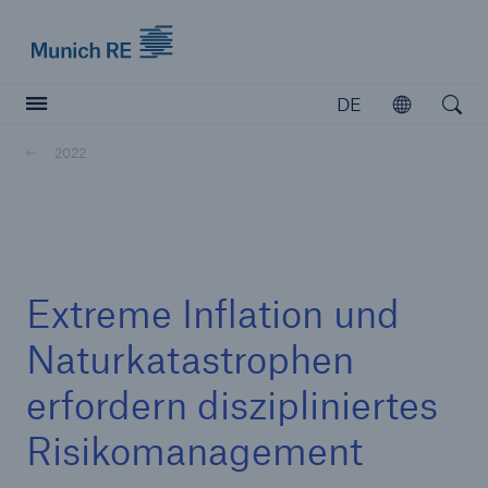
Munich Re logo
DE
Öffnen
Open searc
2022
Versicherer
Versicherer
Unsere Lösungen für Versicherer
Extreme Inflation und
Naturkatastrophen
erfordern diszipliniertes
Risikomanagement