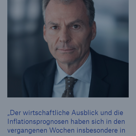
Reinsurance Property/Casualty
Marine Trend Radar 2025
Naturkatastrophen
Versicherungslücke: der Anteil der nicht
versicherten Schäden aus Naturkatastrophen
seit 1980 beträgt
Der wirtschaftliche Ausblick und die
Inflationsprognosen haben sich in den
71.8%
vergangenen Wochen insbesondere in