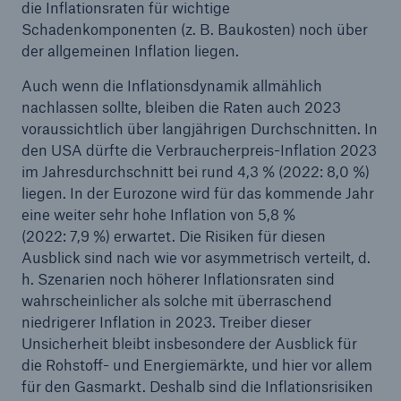
die Inflationsraten für wichtige
Schadenkomponenten (z. B. Baukosten) noch über
der allgemeinen Inflation liegen.
Auch wenn die Inflationsdynamik allmählich
nachlassen sollte, bleiben die Raten auch 2023
voraussichtlich über langjährigen Durchschnitten. In
den USA dürfte die Verbraucherpreis-Inflation 2023
im Jahresdurchschnitt bei rund 4,3 % (2022: 8,0 %)
Lösungen
liegen. In der Eurozone wird für das kommende Jahr
eine weiter sehr hohe Inflation von 5,8 %
Cyber-Lösungen von Munich Re
(2022: 7,9 %) erwartet. Die Risiken für diesen
Ausblick sind nach wie vor asymmetrisch verteilt, d.
h. Szenarien noch höherer Inflationsraten sind
wahrscheinlicher als solche mit überraschend
niedrigerer Inflation in 2023. Treiber dieser
Navigation schließen oder Escape-Taste drücken
Suche öff
Unsicherheit bleibt insbesondere der Ausblick für
Home
die Rohstoff- und Energiemärkte, und hier vor allem
für den Gasmarkt. Deshalb sind die Inflationsrisiken