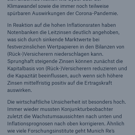
50 %
Klimawandel sowie die immer noch teilweise
spürbaren Auswirkungen der Corona-Pandemie.
In Reaktion auf die hohen Inflationsraten haben
Notenbanken die Leitzinsen deutlich angehoben,
was sich durch sinkende Marktwerte bei
festverzinslichen Wertpapieren in den Bilanzen von
Cyber
(Rück-)Versicherern niederschlagen kann.
Geschätzte globale wirtschaftliche Kosten der
Sprunghaft steigende Zinsen können zunächst die
Internetkriminalität
Kapitalbasis von (Rück-)Versicherern reduzieren und
die Kapazität beeinflussen, auch wenn sich höhere
Zinsen mittelfristig positiv auf die Ertragskraft
auswirken.
600 bn
Die wirtschaftliche Unsicherheit ist besonders hoch.
Immer wieder mussten Konjunkturbeobachter
US Dollar im Jahr 2018
zuletzt die Wachstumsaussichten nach unten und
Inflationsprognosen nach oben korrigieren. Ähnlich
wie viele Forschungsinstitute geht Munich Re’s