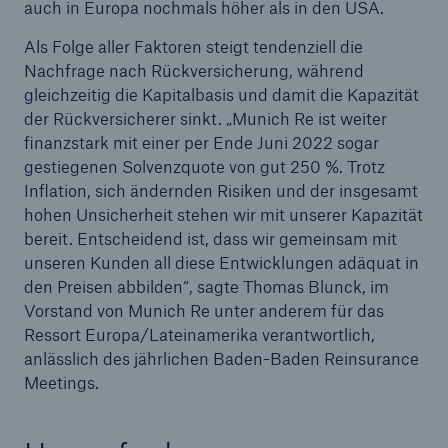
auch in Europa nochmals höher als in den USA.
Unternehmen
Als Folge aller Faktoren steigt tendenziell die
Nachfrage nach Rückversicherung, während
Media Relations
gleichzeitig die Kapitalbasis und damit die Kapazität
Medieninformationen und
der Rückversicherer sinkt. „Munich Re ist weiter
Unternehmensnachrichten
finanzstark mit einer per Ende Juni 2022 sogar
gestiegenen Solvenzquote von gut 250 %. Trotz
Medieninformationen
Inflation, sich ändernden Risiken und der insgesamt
hohen Unsicherheit stehen wir mit unserer Kapazität
2022
bereit. Entscheidend ist, dass wir gemeinsam mit
unseren Kunden all diese Entwicklungen adäquat in
Seite öffnen
den Preisen abbilden“, sagte Thomas Blunck, im
Vorstand von Munich Re unter anderem für das
Munich Re bestätigt Jahresziel; solider
Ressort Europa/Lateinamerika verantwortlich,
Quartalsgewinn
anlässlich des jährlichen Baden-Baden Reinsurance
Munich Re verkündet Gewinnziel von 4,0 Mrd. €
Meetings.
für 2023 nach IFRS 17
Munich Re erzielt Quartalsergebnis von ca. 0,5