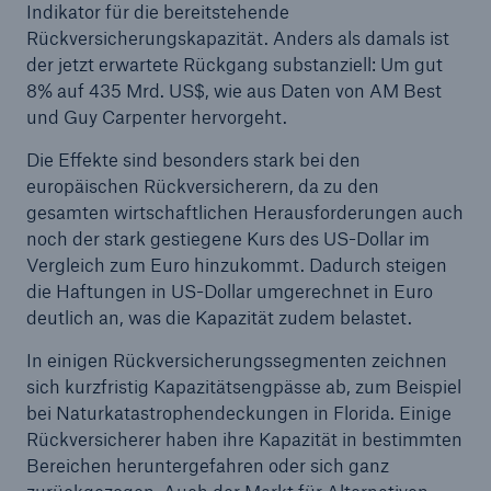
50 %
Indikator für die bereitstehende
Rückversicherungskapazität. Anders als damals ist
der jetzt erwartete Rückgang substanziell: Um gut
8% auf 435 Mrd. US$, wie aus Daten von AM Best
und Guy Carpenter hervorgeht.
Die Effekte sind besonders stark bei den
Cyber
europäischen Rückversicherern, da zu den
Geschätzte globale wirtschaftliche Kosten der
gesamten wirtschaftlichen Herausforderungen auch
Internetkriminalität
noch der stark gestiegene Kurs des US-Dollar im
Vergleich zum Euro hinzukommt. Dadurch steigen
die Haftungen in US-Dollar umgerechnet in Euro
deutlich an, was die Kapazität zudem belastet.
600 bn
In einigen Rückversicherungssegmenten zeichnen
sich kurzfristig Kapazitätsengpässe ab, zum Beispiel
bei Naturkatastrophendeckungen in Florida. Einige
US Dollar im Jahr 2018
Rückversicherer haben ihre Kapazität in bestimmten
Bereichen heruntergefahren oder sich ganz