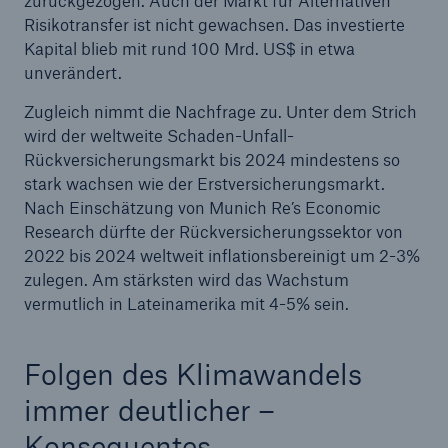
zurückgezogen. Auch der Markt für Alternativen
Risikotransfer ist nicht gewachsen. Das investierte
Kapital blieb mit rund 100 Mrd. US$ in etwa
unverändert.
Zugleich nimmt die Nachfrage zu. Unter dem Strich
wird der weltweite Schaden-Unfall-
Rückversicherungsmarkt bis 2024 mindestens so
stark wachsen wie der Erstversicherungsmarkt.
Nach Einschätzung von Munich Re’s Economic
Research dürfte der Rückversicherungssektor von
2022 bis 2024 weltweit inflationsbereinigt um 2-3%
Rückversicherung Leben/Gesundheit
zulegen. Am stärksten wird das Wachstum
MIRA Digital Suite
vermutlich in Lateinamerika mit 4-5% sein.
Folgen des Klimawandels
immer deutlicher –
Konsequentes