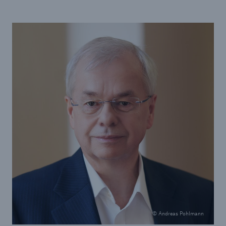
Reinsurance Property/Casualty
Marine Trend Radar 2025
Naturkatastrophen
Versicherungslücke: der Anteil der nicht
versicherten Schäden aus Naturkatastrophen
seit 1980 beträgt
71.8%
© Andreas Pohlmann