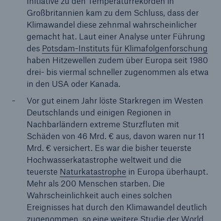
Initiative zu den Temperaturrekorden in
Großbritannien kam zu dem Schluss, dass der
Unternehmen
Klimawandel diese zehnmal wahrscheinlicher
Media Relations
gemacht hat. Laut einer Analyse unter Führung
des
Potsdam-Instituts für Klimafolgenforschung
Medieninformationen und
haben Hitzewellen zudem über Europa seit 1980
Unternehmensnachrichten
drei- bis viermal schneller zugenommen als etwa
in den USA oder Kanada.
Medieninformationen
Vor gut einem Jahr löste Starkregen im Westen
2022
Deutschlands und einigen Regionen in
Nachbarländern extreme Sturzfluten mit
Seite öffnen
Schäden von 46 Mrd. € aus, davon waren nur 11
Mrd. € versichert. Es war die bisher teuerste
Munich Re bestätigt Jahresziel; solider
Hochwasserkatastrophe weltweit und die
Quartalsgewinn
teuerste
Naturkatastrophe
in Europa überhaupt.
Mehr als 200 Menschen starben. Die
Munich Re verkündet Gewinnziel von 4,0 Mrd. €
Wahrscheinlichkeit auch eines solchen
für 2023 nach IFRS 17
Ereignisses hat durch den Klimawandel deutlich
zugenommen, so eine
weitere Studie
der World
Munich Re erzielt Quartalsergebnis von ca. 0,5