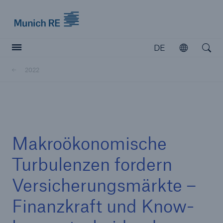
Munich Re logo
DE
Öffnen
Open searc
2022
Versicherer
Versicherer
Unsere Lösungen für Versicherer
Makroökonomische
Turbulenzen fordern
Versicherungsmärkte –
Finanzkraft und Know-