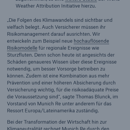
Weather Attribution Initiative hierzu.
Mrd. € – Jahresprognose bestätigt
Wechsel im Vorstand von Munich Re
„Die Folgen des Klimawandels sind sichtbar und
vielfach belegt. Auch Versicherer müssen ihr
Extreme Inflation und Naturkatastrophen
Risikomanagement darauf ausrichten. Wir
erfordern diszipliniertes Risikomanagement
entwickeln zum Beispiel neue
hochauflösende
Risikomodelle
für regionale Ereignisse wie
Munich Re mit solidem Quartalsergebnis in Q2
Sturzfluten. Denn schon heute ist angesichts der
Schäden genaueres Wissen über diese Ereignisse
Corporate Venture TreeTrust vermittelt
notwendig, um besser Vorsorge betreiben zu
hochwertige Aufforstungsprojekte zur CO2-
können. Zudem ist eine Kombination aus mehr
Kompensation
Prävention und einer höheren Absicherung durch
Versicherung wichtig, für die risikoadäquate Preise
Makroökonomische Turbulenzen fordern
die Voraussetzung sind“, sagte Thomas Blunck, im
Versicherungsmärkte
Vorstand von Munich Re unter anderem für das
Naturkatastrophen im 1. Halbjahr 2022
Ressort Europa/Lateinamerika zuständig.
Corporate Venture TreeTrust vermittelt
Bei der Transformation der Wirtschaft hin zur
hochwertige Aufforstungsprojekte zur CO2-
Klimaneutralität rechnet Munich Re durch den