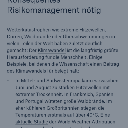
Risikomanagement nötig
Wetterkatastrophen wie extreme Hitzewellen,
Dürren, Waldbrände oder Überschwemmungen in
vielen Teilen der Welt haben zuletzt deutlich
gemacht: Der
Klimawandel
ist die langfristig größte
Herausforderung für die Menschheit. Einige
Lösungen
Beispiele, bei denen die Wissenschaft einen Beitrag
Cyber-Lösungen von Munich Re
des Klimawandels für belegt hält:
In Mittel- und Südwesteuropa kam es zwischen
Juni und August zu starken Hitzewellen mit
extremer Trockenheit. In Frankreich, Spanien
und Portugal wüteten große Waldbrände. Im
Navigation schließen oder Escape-Taste drücken
Suche öff
eher kühleren Großbritannien stiegen die
Temperaturen erstmals auf über 40°C.
Eine
Home
aktuelle Studie
der World Weather Attribution