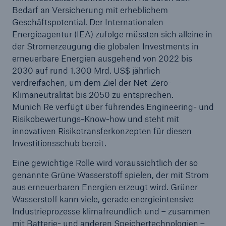
Kompensation
Bedarf an Versicherung mit erheblichem
Geschäftspotential. Der Internationalen
Dritter Green Bond von Munich Re zielt auf US-
Energieagentur (IEA) zufolge müssten sich alleine in
Markt
der Stromerzeugung die globalen Investments in
erneuerbare Energien ausgehend von 2022 bis
Quartalsmitteilung 1/2022
2030 auf rund 1.300 Mrd. US$ jährlich
verdreifachen, um dem Ziel der Net-Zero-
CertAI: Neuer Prüfservice von Munich Re für
Klimaneutralität bis 2050 zu entsprechen.
vertrauenswürdige Künstliche Intelligenz
Munich Re verfügt über führendes Engineering- und
Risikobewertungs-Know-how und steht mit
Munich Re übertrifft Gewinnziel
innovativen Risikotransferkonzepten für diesen
Hauptversammlung beschließt Erhöhung der
Investitionsschub bereit.
Dividende auf 11 € je Aktie
Eine gewichtige Rolle wird voraussichtlich der so
genannte Grüne Wasserstoff spielen, der mit Strom
Munich Re beschließt Aktienrückkauf und erhöht
aus erneuerbaren Energien erzeugt wird. Grüner
die Dividende deutlich
Wasserstoff kann viele, gerade energieintensive
Naturkatastrophen-Bilanz 2021
Industrieprozesse klimafreundlich und – zusammen
mit Batterie- und anderen Speichertechnologien –