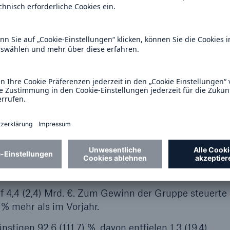
t 37,4 (38,2) Mrd. € etwa auf Vorjahresniveau, we
s (2005 Verkauf der Karlsruher und der Nieuwe Hol
der Isviçre) und Wechselkurseinflüsse berücksichti
nn auf 2,7 Mrd. € fast
erungsgeschäft profitierte von risikoadäquaten Pre
ionale Versicherungswirtschaft anders als im Vorja
itgehend verschont.
f 4,4 (2,4) Mrd. €. Zum Gewinn der Gruppe steuerte 
 % mehr als im Vorjahr.
tigen 92,6 (111,7) %, davon entfielen 1,3 (19,4)