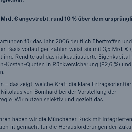
fgestellt."
600 b
2 Mrd. € angestrebt, rund 10 % über dem ursprüngl
A reduziert die
zeit bis zur
US Dollar im Jahr 20
tungen für das Jahr 2006 deutlich übertroffen und 
tungsentscheidung in
er Basis vorläufiger Zahlen weist sie mit 3,5 Mrd. € 
BU-Versicherung bis zu
 ihre Rendite auf das risikoadjustierte Eigenkapital 
en-Kosten-Quoten in Rückversicherung (92,6 %) und
n.
0 %
 – das zeigt, welche Kraft die klare Ertragsorientie
e Nikolaus von Bomhard bei der Vorstellung der
tegie. Wir nutzen selektiv und gezielt das
Rückversicherung Leben/Gesundh
hren haben wir die Münchener Rück mit integrierte
MIRA Digital Suite
ion fit gemacht für die Herausforderungen der Zuku