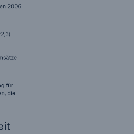
ren 2006
2,3)
Umsätze
g für
n, die
it