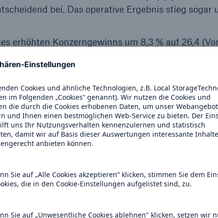
tscheidend bei. Das operative Ergebnis stieg sogar
es erhöhten Konzerngewinns um 8,3 % auf 26,4 (Vor
che Rendite auf das risikoadjustierte Eigenkapital (R
4) Mrd. € betrug 20,3 (18,7) %. Die Rendite auf das
RoE) lag bei 14,2 (12,5 ) %.
timmung des Aufsichtsrats, der Hauptversammlung e
uschlagen. Damit würden insgesamt 988 (707) Mio. € 
ückkauf konnte bereits abgeschlossen werden. Es w
hnittlichen Kurs von 124,36 € gekauft. Diese Aktie
 "Dieser Schritt zeigt, dass und wie wir durch aktiv
 Bedarf ausrichten", betonte von Bomhard. "Mit de
ärsdividende geben wir dem Kapitalmarkt bis Ende 