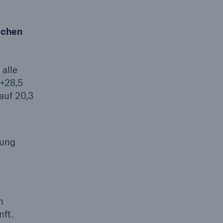
Lösungen
n
ichen
Cyber-Lösungen von Munich
Re
18
alle
(+28,5
auf 20,3
rung
eit
m
nft.