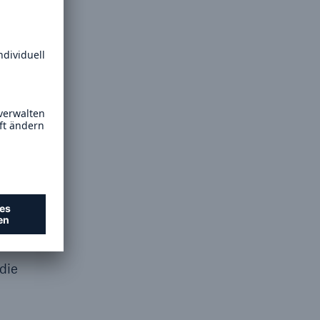
nn man
landse
gt.
isen
hr von
die