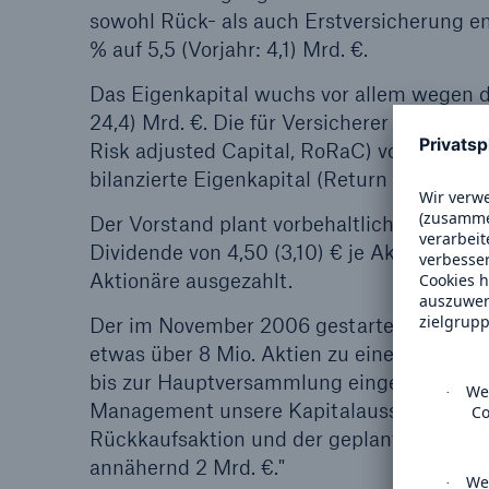
sowohl Rück- als auch Erstversicherung en
% auf 5,5 (Vorjahr: 4,1) Mrd. €.
Das Eigenkapital wuchs vor allem wegen d
24,4) Mrd. €. Die für Versicherer maßgebli
Risk adjusted Capital, RoRaC) von 17,0 (14,
bilanzierte Eigenkapital (Return on Equity, 
Der Vorstand plant vorbehaltlich der Zus
Dividende von 4,50 (3,10) € je Aktie vorz
Aktionäre ausgezahlt.
Der im November 2006 gestartete Aktienr
etwas über 8 Mio. Aktien zu einem durchsc
bis zur Hauptversammlung eingezogen sein.
Management unsere Kapitalausstattung am
Rückkaufsaktion und der geplanten Aktion
annähernd 2 Mrd. €."