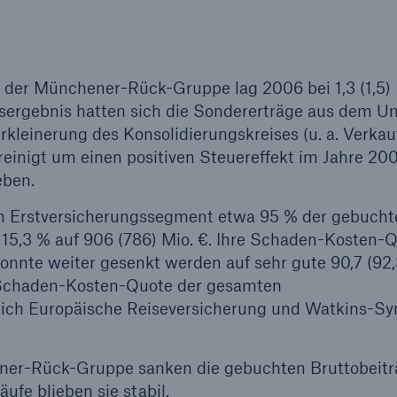
r der Münchener-Rück-Gruppe lag 2006 bei 1,3 (1,5) 
hresergebnis hatten sich die Sondererträge aus dem 
kleinerung des Konsolidierungskreises (u. a. Verkau
reinigt um einen positiven Steuereffekt im Jahre 20
eben.
m Erstversicherungssegment etwa 95 % der gebucht
m 15,3 % auf 906 (786) Mio. €. Ihre Schaden-Kosten-
onnte weiter gesenkt werden auf sehr gute 90,7 (92,
r Schaden-Kosten-Quote der gesamten
ßlich Europäische Reiseversicherung und Watkins-Sy
ner-Rück-Gruppe sanken die gebuchten Bruttobeitr
ufe blieben sie stabil.