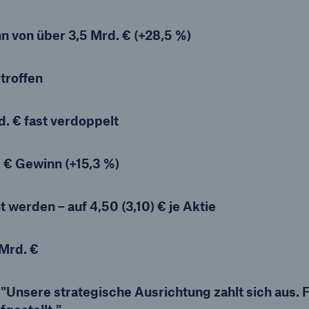
Ante
Sch
 von über 3,5 Mrd. € (+28,5 %)
Natu
betr
troffen
Reinsurance Property/Casualty
or
. € fast verdoppelt
Marine Trend Radar 2025
 € Gewinn (+15,3 %)
 werden – auf 4,50 (3,10) € je Aktie
Cyber
Mrd. €
Geschätzte globale
wirtschaftliche Kosten d
Internetkriminalität
Unsere strategische Ausrichtung zahlt sich aus. 