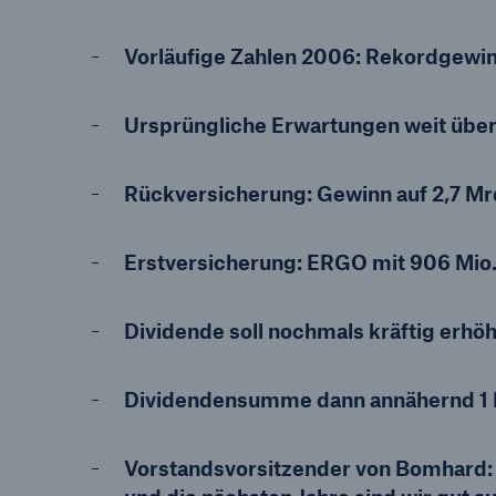
Vorläufige Zahlen 2006: Rekordgewinn
Ursprüngliche Erwartungen weit über
Tech Trend Radar 2026
Our expert perspective f
Rückversicherung: Gewinn auf 2,7 Mrd
insurance
Erstversicherung: ERGO mit 906 Mio.
Dividende soll nochmals kräftig erhöht
Dividendensumme dann annähernd 1 
Vorstandsvorsitzender von Bomhard: "