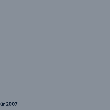
il der nicht versicherten
äden aus
rkatastrophen seit 1980
ägt
71.8%
er
Für 2007