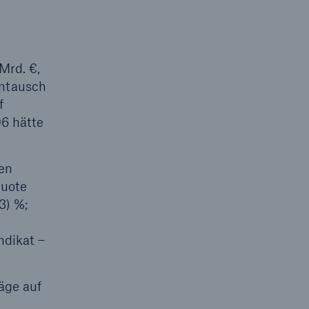
Mrd. €,
Umtausch
f
06 hätte
en
Quote
3) %;
ndikat –
äge auf