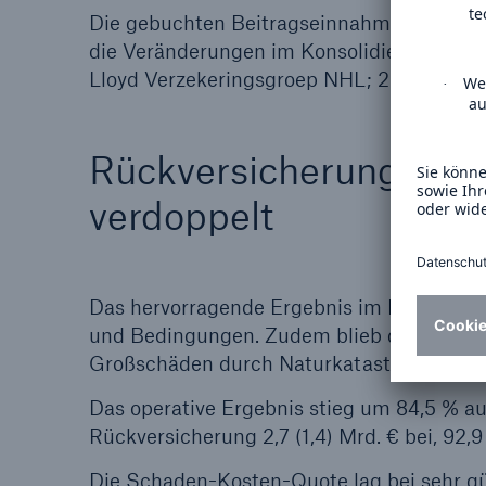
Die gebuchten Beitragseinnahmen lagen mi
die Veränderungen im Konsolidierungskrei
Lloyd Verzekeringsgroep NHL; 2006 Zukauf 
Rückversicherung: Gewi
verdoppelt
Das hervorragende Ergebnis im Rückversich
und Bedingungen. Zudem blieb die internat
Großschäden durch Naturkatastrophen we
Das operative Ergebnis stieg um 84,5 % au
Rückversicherung 2,7 (1,4) Mrd. € bei, 92,9
Die Schaden-Kosten-Quote lag bei sehr güns