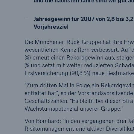
und die nächsten Jahre sind wir gut au
Lösungen
Jahresgewinn für 2007 von 2,8 bis 3,
Sachdeckung durch einen
Fakten
Vorjahresziel
leistungsfähigen
CLAR
Rückversicherungspartner
Warte
Die Münchener-Rück-Gruppe hat ihre Erwar
Leis
wesentlichen Kennziffern verbessert. Auf d
der 
%) erneut einen Rekordgewinn aus, steigert
% und setzt mit weiter reduzierten Schad
Erstversicherung (90,8 %) neue Bestmarke
5
"Zum dritten Mal in Folge ein Rekordgewinn
entfaltet hat", so der Vorstandsvorsitzend
Geschäftszahlen. "Es bleibt bei dieser Stra
Wachstumspotenzial unserer Gruppe."
Von Bomhard: "In den vergangenen drei Ja
Risikomanagement und aktiver Diversifikat