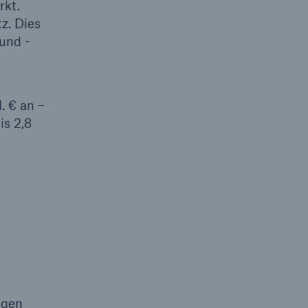
rkt.
z. Dies
und -
Suche öffne
. € an –
is 2,8
ugen