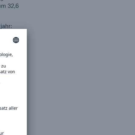
 um 32,6
jahr:
eturn on
ine
an die
urden
n werden
es
r
April