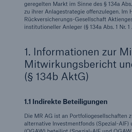
geregelten Markt im Sinne des § 134a Abs.
zu ihrer Anlagestrategie offenzulegen. Im 
Rückversicherungs-Gesellschaft Aktienge
institutioneller Anleger (§ 134a Abs. 1 Nr.
Tech Trend Radar 2026
1. Informationen zur Mi
Our expert perspective f
insurance
Mitwirkungsbericht u
(§ 134b AktG)
1.1 Indirekte Beteiligungen
Die MR AG ist an Portfoliogesellschaften z
alternative Investmentfonds (Spezial-AIF
(OGAW) beteiligt (Spezial-AIF und OGAW 