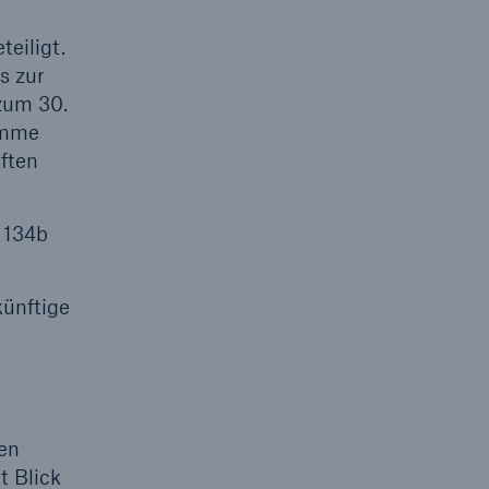
eiligt.
s zur
zum 30.
Suche öffne
umme
ften
 134b
künftige
gen
t Blick