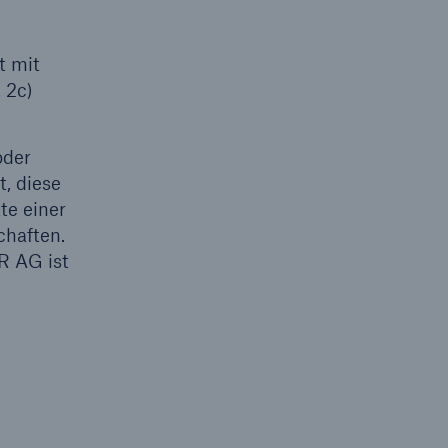
Lösungen
n
t mit
Cyber-Lösungen von Munich
 2c)
Re
18
oder
, diese
te einer
chaften.
R AG ist
eit