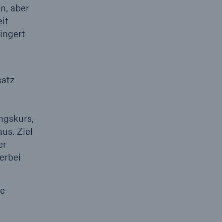
n, aber
it
ingert
satz
ngskurs,
us. Ziel
er
erbei
ie