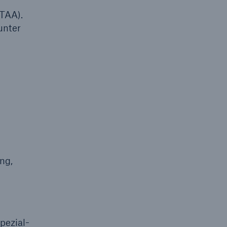
(TAA).
unter
ng,
pezial-