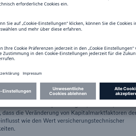
 einzuhalten. Dieser Grundsatz ist Ausgangspunkt f
ntabilität und Liquidität. Unangemessene
nzelnen Gegenparteien bzw. Sektoren, werden durch
 und Frühwarnindikatoren möglichst vermieden. Die
itskriterien in unseren Investmentprozess ist ebenfa
n die Rahmenbedingungen, dass die MR AG bei der
en Anlagegrundsätzen handelt.
sset-Liability-Management (ALM) eine grundlegende
er MR AG und steht im Mittelpunkt ihrer Anlagestra
ung des Kapitalanlageportfolios (Assets) wichtige
n und anderen Verpflichtungen (Liabilities) berücks
 dass die Veränderung von Kapitalmarktfaktoren de
influsst wie den Wert versicherungstechnischer
eiten.