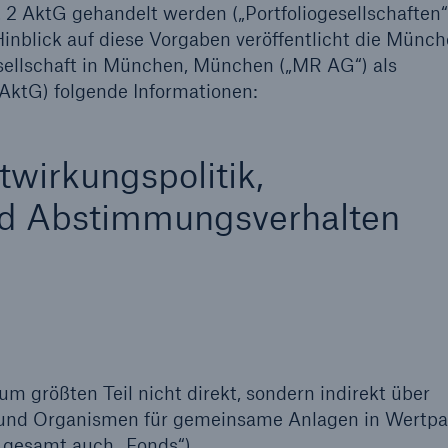
 2 AktG gehandelt werden („Portfoliogesellschaften“
Ante
Sch
Hinblick auf diese Vorgaben veröffentlicht die Münc
Natu
sellschaft in München, München („MR AG“) als
betr
 1 AktG) folgende Informationen:
Reinsurance Property/Casualty
twirkungspolitik,
or
Marine Trend Radar 2025
nd Abstimmungsverhalten
Cyber
Geschätzte globale
wirtschaftliche Kosten d
um größten Teil nicht direkt, sondern indirekt über
Internetkriminalität
) und Organismen für gemeinsame Anlagen in Wertpa
gesamt auch „Fonds“).