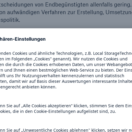
cheidungen von Endbegünstigten allenfalls gering.
 von aufwändigen Verfahren zur Erstellung, Umsetzu
politik.
Umsetzung der Mitwirkungspolitik sowie zum
 2 und 3 AktG.
lagestrategie und
ermögensverwaltern
egie (§ 134c Abs. 1 AktG)
gestrategie“) der MR AG ist darauf ausgerichtet, den