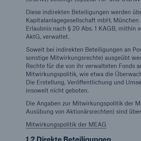
Diese indirekten Beteiligungen werden
Lösungen
Kapitalanlagegesellschaft mbH, München 
Sachdeckung durch einen
Fakten
Erlaubnis nach § 20 Abs. 1 KAGB, mithin v
leistungsfähigen
CLAR
AktG, verwaltet.
Rückversicherungspartner
Warte
Leis
Soweit bei indirekten Beteiligungen an Po
der 
sonstige Mitwirkungsrechte) ausgeübt wer
Rechte für die von ihr verwalteten Fonds a
Mitwirkungspolitik, wie etwa die Überwach
Die Erstellung, Veröffentlichung und Umse
5
insoweit nicht geboten.
Die Angaben zur Mitwirkungspolitik der 
Ausübung von Aktionärsrechten) sind über
Mitwirkungspolitik der MEAG
1.2 Direkte Beteiligungen