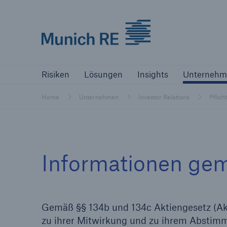
Munich Re logo
Risiken
Lösungen
Insights
Un
Risiken
Lösungen
Insights
Unternehm
Versicherer
Home
Unternehmen
Investor Relations
Pflich
Bewältigen Sie Ihre Risiken mit unseren
Lösungen
Versicherer
Informationen gem
Unsere Lösungen für Versicherer
Gemäß §§ 134b und 134c Aktiengesetz (AktG
zu ihrer Mitwirkung und zu ihrem Abstimm