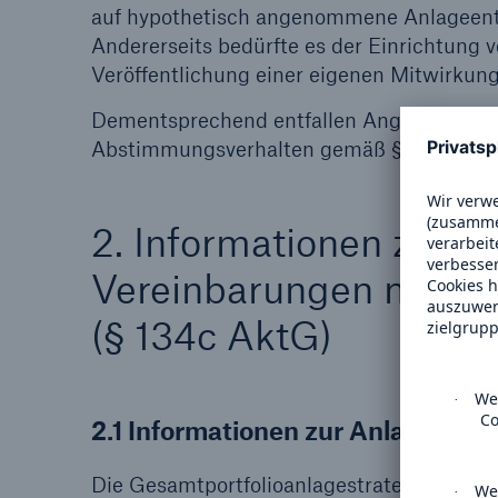
auf hypothetisch angenommene Anlageents
Andererseits bedürfte es der Einrichtung
Veröffentlichung einer eigenen Mitwirkungs
Dementsprechend entfallen Angaben zur 
Abstimmungsverhalten gemäß § 134b Abs.
2. Informationen zu An
Vereinbarungen mit V
(§ 134c AktG)
2.1 Informationen zur Anlagestrat
Die Gesamtportfolioanlagestrategie („Anla