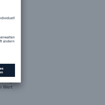
ür die
lls ein
 Säule
tegie.
ichtigt
n Wert