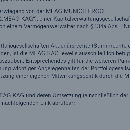
 überwiegend von der MEAG MUNICH ERGO
600 b
(„MEAG KAG“), einer Kapitalverwaltungsgesellschaf
on einem Vermögensverwalter nach § 134a Abs. 1 Nr.
A reduziert die
zeit bis zur
US Dollar im Jahr 20
tungsentscheidung in
rtfoliogesellschaften Aktionärsrechte (Stimmrechte 
BU-Versicherung bis zu
den, ist die MEAG KAG jeweils ausschließlich befugt
uszuüben. Entsprechendes gilt für die weiteren Punk
ung wichtiger Angelegenheiten der Portfoliogesells
tzung einer eigenen Mitwirkungspolitik durch die M
0 %
MEAG KAG und deren Umsetzung (einschließlich der
 nachfolgenden Link abrufbar:
Rückversicherung Leben/Gesundh
MIRA Digital Suite