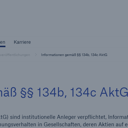
Not if, but 
ternehmen
Karriere
en
Karriere
Industriekunden
tveröffentlichungen
Informationen gemäß §§ 134b, 134c AktG
Maßgeschneiderte Lösungen für Ihre
Branche
äß §§ 134b, 134c Akt
) sind institutionelle Anleger verpflichtet, Informa
Natur
ungsverhalten in Gesellschaften, deren Aktien auf 
Vers