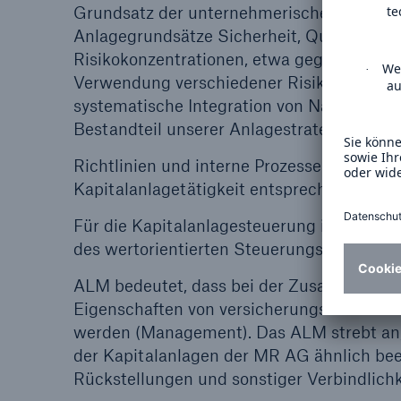
Grundsatz der unternehmerischen Vorsicht
Anlagegrundsätze Sicherheit, Qualität, Re
Risikokonzentrationen, etwa gegenüber ei
Verwendung verschiedener Risikokriterien
systematische Integration von Nachhaltigke
Bestandteil unserer Anlagestrategie.
Richtlinien und interne Prozesse schaffe
Kapitalanlagetätigkeit entsprechend dies
Für die Kapitalanlagesteuerung ist das A
des wertorientierten Steuerungssystems d
ALM bedeutet, dass bei der Zusammenstell
Eigenschaften von versicherungstechnische
werden (Management). Das ALM strebt an,
der Kapitalanlagen der MR AG ähnlich bee
Rückstellungen und sonstiger Verbindlichk