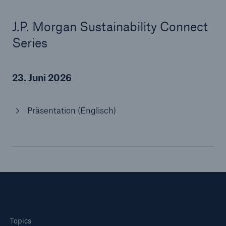
J.P. Morgan Sustainability Connect
Reinsurance Property/Casualty
Series
Marine Trend Radar 2025
23. Juni 2026
Präsentation (Englisch)
Naturkatastrophen
Versicherungslücke: der Anteil der nicht
versicherten Schäden aus Naturkatastrophen
seit 1980 beträgt
71.8%
Topics