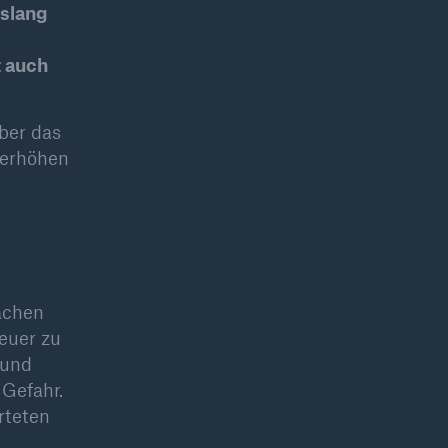
islang
Lösungen
n
t auch
Cyber-Lösungen von Munich
Re
ber das
18
 erhöhen
achen
euer zu
 und
Gefahr.
eit
rteten