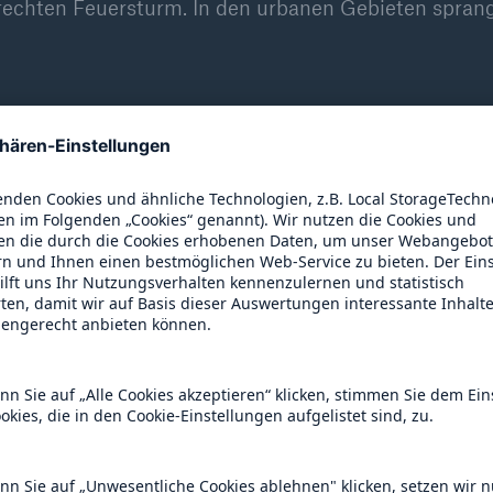
rechten Feuersturm. In den urbanen Gebieten spran
 Waldbränden wächst
troffenen Gebieten zählen der Westen der USA un
Aspekten spielt die Ausbreitung von Städten eine
 des Schadenpotenzials. Immer mehr Menschen erric
nd und siedlungsnahen Waldgebieten.
nbar schon erheblich zu einem steigenden Waldbrandr
elmeerraum oder in Teilen Australiens herrschen häu
 In Europa begünstigten Hitzewellen und Dürren in
 Waldbrände.
ch Daten des European Forest Fire Information Sys