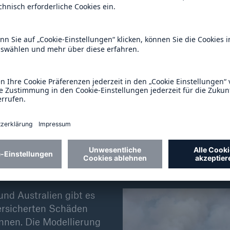
itt der vergangenen 20 Jahre. Auf Zypern und in Portu
s die größten Areale ab. Auch für die Europäische 
ten verbrannten Fläche. Dennoch sind Waldbrände i
etwa in den USA, da sie meist keine Ballungsräume
edelter Gebiete wird letztlich meist von Menschen
türliche Ursachen wie Blitzschlag zurückzuführen.
odellierung des Waldbrandrisikos
und Australien gibt es
versicherten Schäden
nen. Die Modellierung