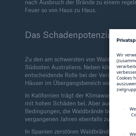
nach Ausbruch der Brände zu einem regel
Feuer so von Haus zu Haus.
Das Schadenpotenzial von
Zu den am schwersten von Waldbränden be
Südosten Australiens. Neben klimatischen 
entscheidende Rolle bei der Veränderung
Häuser im Übergangsbereich von Stadtra
In Kalifornien trägt der Klimawandel offe
mit hohen Schäden bei. Aber auch im Mitt
Bedingungen, die Waldbrände begünstigen.
vergangenen Jahren ebenfalls zunehmend
In Spanien zerstören Waldbrände 2025 na