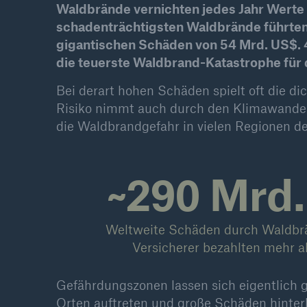
Waldbrände vernichten jedes Jahr Werte 
schadenträchtigsten Waldbrände führte
Lösungen
gigantischen Schäden von 54 Mrd. US$. 4
Sachdeckung durch einen
Fakten
die teuerste Waldbrand-Katastrophe für 
leistungsfähigen
CLAR
Rückversicherungspartner
Warte
Bei derart hohen Schäden spielt oft die d
Leis
Risiko nimmt auch durch den Klimawandel
der 
die Waldbrandgefahr in vielen Regionen d
~290 Mrd
5
Weltweite Schäden durch Waldbr
Versicherer bezahlten mehr al
Gefährdungszonen lassen sich eigentlich
Orten auftreten und große Schäden hinter