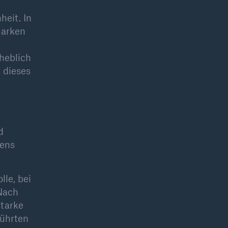
eit. In
tarken
heblich
Suche öffne
 dieses
d
iens
le, bei
 Nach
starke
führten