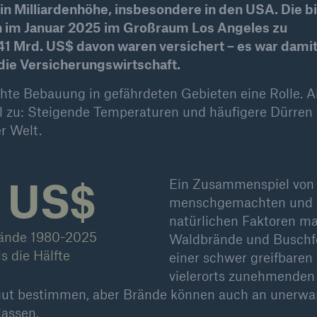
in Milliardenhöhe, insbesondere in den USA. Die b
n im Januar 2025 im Großraum Los Angeles zu
600 b
1 Mrd. US$ davon waren versichert – es war dami
die Versicherungswirtschaft.
A reduziert die
zeit bis zur
ichte Bebauung in gefährdeten Gebieten eine Rolle. A
US Dollar im Jahr 20
tungsentscheidung in
 zu: Steigende Temperaturen und häufigere Dürren
BU-Versicherung bis zu
er Welt.
. US$
Ein Zusammenspiel von
0 %
menschgemachten und
natürlichen Faktoren m
ände 1980-2025
Waldbrände und Buschf
s die Hälfte
einer schwer greifbaren
vielerorts zunehmenden 
Rückversicherung Leben/Gesundh
 gut bestimmen, aber Brände können auch an unerwa
MIRA Digital Suite
lassen.