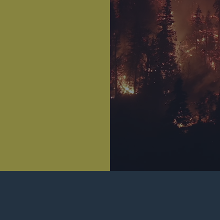
Ante
Sch
Natu
betr
Reinsurance Property/Casualty
or
Marine Trend Radar 2025
Cyber
Geschätzte globale
wirtschaftliche Kosten d
Internetkriminalität