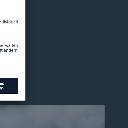
gal
Union
n Europa
 ist