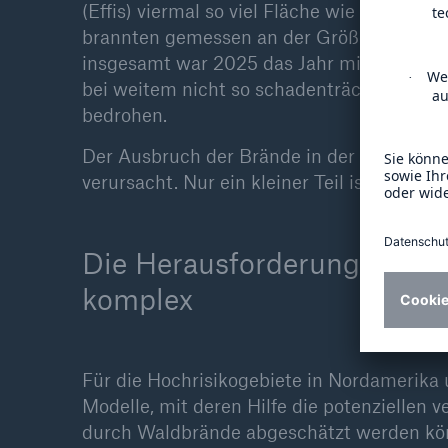
(Effis) viermal so viel Fläche wie im Schn
brannten gemessen an der Größe des Lande
insgesamt war 2025 das Jahr mit der größ
bei weitem nicht so schadenträchtig wie 
bedrohen.
Der Ausbruch der Brände in der Nähe besi
verursacht. Nur ein kleiner Teil ist auf na
Die Herausforderung: Die M
komplex
Für die Hochrisikogebiete in Nordamerika 
Modelle, mit deren Hilfe die potenziellen 
durch Waldbrände abgeschätzt werden kön