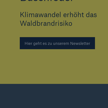
Klimawandel erhöht das
Waldbrandrisiko
Tech Trend Radar 2026
Our expert perspective f
Hier geht es zu unserem Newsletter
insurance