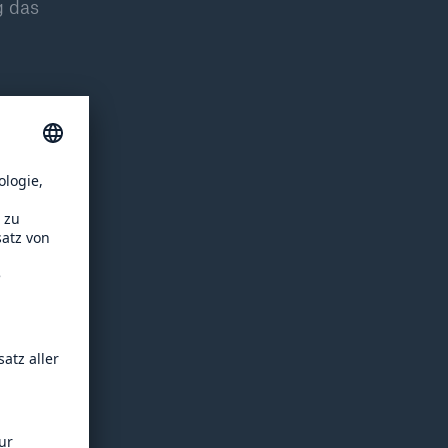
g das
d der
hten
isiko
figer
 den
tems