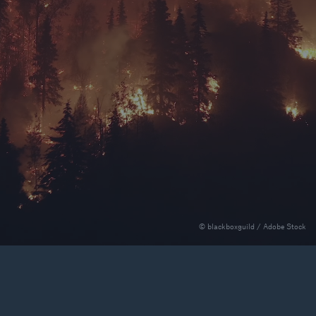
il der nicht versicherten
äden aus
rkatastrophen seit 1980
ägt
71.8%
© blackboxguild / Adobe Stock
er