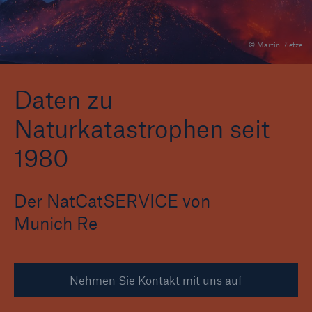
© Martin Rietze
Tech Trend Radar 2026
Our expert perspective for insurance
Daten zu
Naturkatastrophen seit
1980
Der NatCatSERVICE von
Munich Re
Nehmen Sie Kontakt mit uns auf