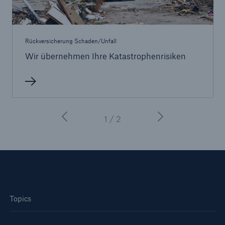
50 %
Rückversicherung Schaden/Unfall
Wir übernehmen Ihre Katastrophenrisiken
Cyber
Geschätzte globale wirtschaftliche Kosten der
Internetkriminalität
1 / 2
600 bn
US Dollar im Jahr 2018
Topics