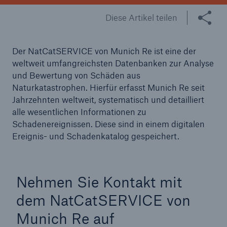
Diese Artikel teilen
Reinsurance Property/Casualty
Marine Trend Radar 2025
Der NatCatSERVICE von Munich Re ist eine der
weltweit umfangreichsten Datenbanken zur Analyse
und Bewertung von Schäden aus
Naturkatastrophen. Hierfür erfasst Munich Re seit
Jahrzehnten weltweit, systematisch und detailliert
alle wesentlichen Informationen zu
Naturkatastrophen
Schadenereignissen. Diese sind in einem digitalen
Versicherungslücke: der Anteil der nicht
Ereignis- und Schadenkatalog gespeichert.
versicherten Schäden aus Naturkatastrophen
seit 1980 beträgt
Nehmen Sie Kontakt mit
dem NatCatSERVICE von
71.8%
Munich Re auf