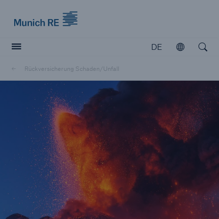
Munich Re logo
DE
Öffnen
Open searc
Rückversicherung Schaden/Unfall
Versicherer
Versicherer
Unsere Lösungen für Versicherer