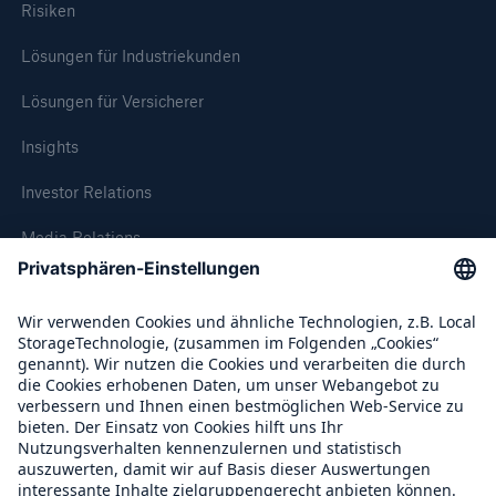
Risiken
Lösungen für Industriekunden
Lösungen für Versicherer
Insights
Investor Relations
Media Relations
Compliance
Rückversicherung Leben/Gesundheit
MIRA Digital Suite
Über Munich Re
Munich Re Weltweit