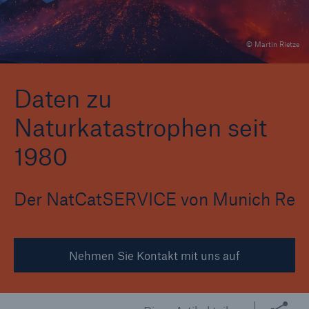
© Martin Rietze
Tech Trend Radar 2026
Our expert perspective for insurance
Daten zu
Naturkatastrophen seit
1980
Der NatCatSERVICE von Munich Re
Nehmen Sie Kontakt mit uns auf