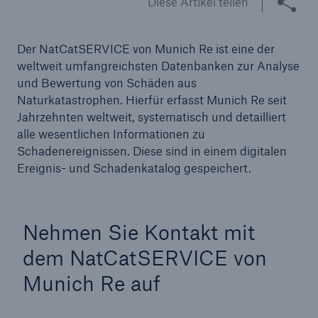
Diese Artikel teilen
Reinsurance Property/Casualty
Der NatCatSERVICE von Munich Re ist eine der
Marine Trend Radar 2025
weltweit umfangreichsten Datenbanken zur Analyse
und Bewertung von Schäden aus
Naturkatastrophen. Hierfür erfasst Munich Re seit
Jahrzehnten weltweit, systematisch und detailliert
alle wesentlichen Informationen zu
Schadenereignissen. Diese sind in einem digitalen
Naturkatastrophen
Ereignis- und Schadenkatalog gespeichert.
Versicherungslücke: der Anteil der nicht
versicherten Schäden aus Naturkatastrophen
seit 1980 beträgt
Nehmen Sie Kontakt mit
dem NatCatSERVICE von
Munich Re auf
71.8%