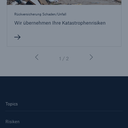
50 %
Rückversicherung Schaden/Unfall
Wir übernehmen Ihre Katastrophenrisiken
Cyber
Geschätzte globale wirtschaftliche Kosten der
1 / 2
Internetkriminalität
600 bn
Topics
US Dollar im Jahr 2018
Risiken