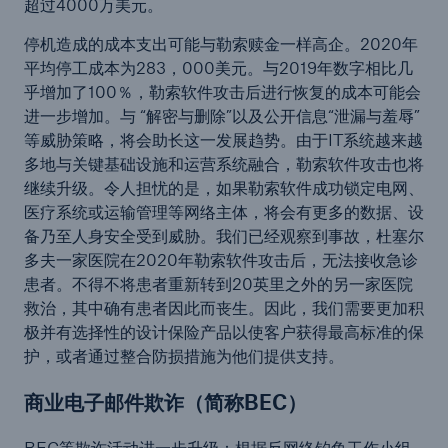
超过4000万美元。
停机造成的成本支出可能与勒索赎金一样高企。2020年
平均停工成本为283，000美元。与2019年数字相比几
乎增加了100％，勒索软件攻击后进行恢复的成本可能会
进一步增加。与 “解密与删除”以及公开信息“泄漏与羞辱”
等威胁策略，将会助长这一发展趋势。由于IT系统越来越
多地与关键基础设施和运营系统融合，勒索软件攻击也将
继续升级。令人担忧的是，如果勒索软件成功锁定电网、
医疗系统或运输管理等网络主体，将会有更多的数据、设
备乃至人身安全受到威胁。我们已经观察到事故，杜塞尔
多夫一家医院在2020年勒索软件攻击后，无法接收急诊
患者。不得不将患者重新转到20英里之外的另一家医院
救治，其中确有患者因此而丧生。因此，我们需要更加积
极并有选择性的设计保险产品以使客户获得最高标准的保
护，或者通过整合防损措施为他们提供支持。
商业电子邮件欺诈（简称BEC）
BEC等欺诈活动进一步升级：根据反网络钓鱼工作小组