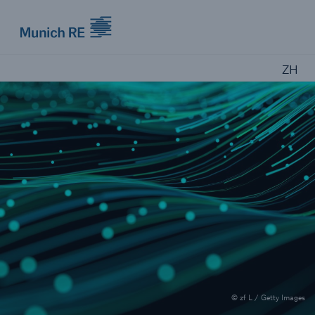
Munich Re logo
ZH
© zf L / Getty Images