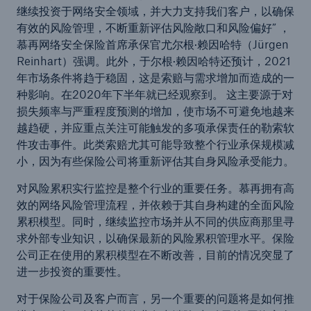
继续投资于网络安全领域，并大力支持我们客户，以确保
有效的风险管理，不断重新评估风险敞口和风险偏好” ，
慕再网络安全保险首席承保官尤尔根·赖因哈特（Jürgen
Reinhart）强调。此外，于尔根·赖因哈特还预计，2021
年市场条件将趋于稳固，这是索赔与需求增加而造成的一
种影响。在2020年下半年就已经观察到。 这主要源于对
损失频率与严重程度预测的增加，使市场不可避免地越来
越趋硬，并应重点关注可能触发的多项承保责任的勒索软
件攻击事件。此类索赔尤其可能导致整个行业承保规模减
小，因为有些保险公司将重新评估其自身风险承受能力。
对风险累积实行监控是整个行业的重要任务。慕再拥有高
效的网络风险管理流程，并依赖于其自身构建的全面风险
累积模型。同时，继续监控市场并从不同的供应商那里寻
求外部专业知识，以确保最新的风险累积管理水平。保险
公司正在使用的累积模型在不断改善，目前的情况突显了
进一步投资的重要性。
对于保险公司及客户而言，另一个重要的问题将是如何推