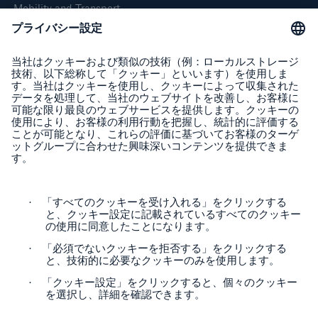
Mobility and Transport
About Munich Re
Corporate Website
Follow us
Contact
Privacy Statement