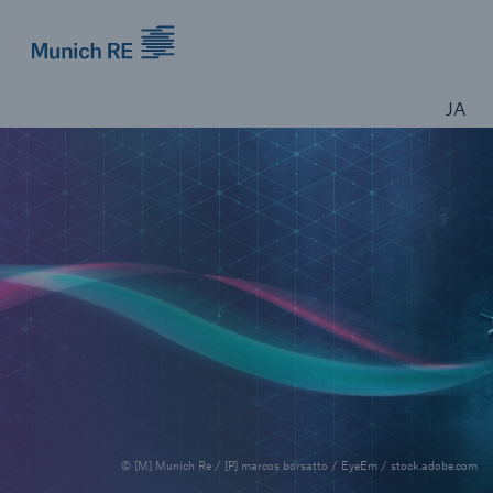
Munich Re logo
JA
© [M] Munich Re / [P] marcos borsatto / EyeEm / stock.adobe.com