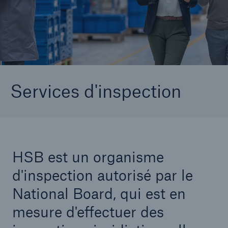
Aller à la page
Inspections des équipements
Compétences d'inspection
Demander une inspection
Services d'inspection
questions-responses
Exigences en matière d'inspections
juridictionnelles
HSB est un organisme
Contacter le Service de l'inspection
d'inspection autorisé par le
National Board, qui est en
mesure d'effectuer des