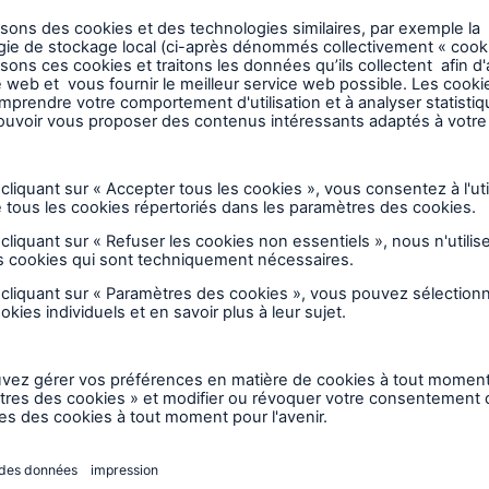
Service des sinistres
Vous avez eu un bris d‘équipement? Nos
experts en sinistres et nos spécialistes
techniques vous aideront afin que vos