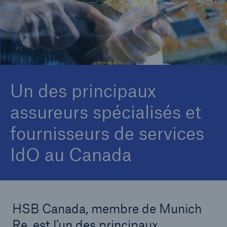
Carrières
Contactez-nous
Nouvelles
Un des principaux
assureurs spécialisés et
fournisseurs de services
IdO au Canada
HSB Canada, membre de Munich
Re, est l’un des principaux