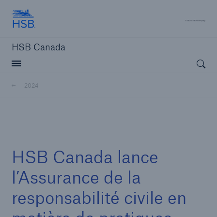
Hartford Steam Boiler
A 
HSB Canada
Open searc
2024
Fermer la navigation ou appuyer sur la touche Escape
ouvrir la 
Home
HSB Canada lance
Nouvelles
l’Assurance de la
responsabilité civile en
2024
Aller à la page