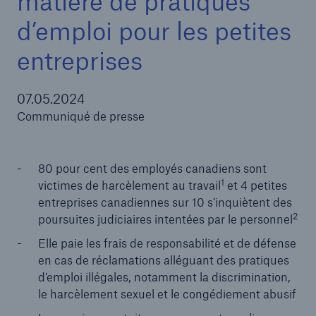
matière de pratiques
d’emploi pour les petites
Kavita Ramcharan a été nommée vice-présidente,
Ingénierie, Inspection et Technologie appliquée
entreprises
de HSB Canada.
HSB Canada Appoints Barbara Bellissimo as New
07.05.2024
President and CEO
Communiqué de presse
HSB Canada lance l’Assurance de la
responsabilité civile en matière de pratiques
80 pour cent des employés canadiens sont
d’emploi pour les petites entreprises
1
victimes de harcèlement au travail
et 4 petites
HSB Canada nomme Alice Keung comme
entreprises canadiennes sur 10 s’inquiètent des
2
nouvelle présidente du conseil
poursuites judiciaires intentées par le personnel
Elle paie les frais de responsabilité et de défense
en cas de réclamations alléguant des pratiques
d’emploi illégales, notamment la discrimination,
le harcèlement sexuel et le congédiement abusif