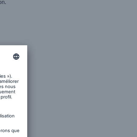
on.
rectives
 de
bles.