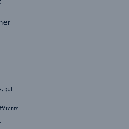
é
ner
, qui
férents,
s