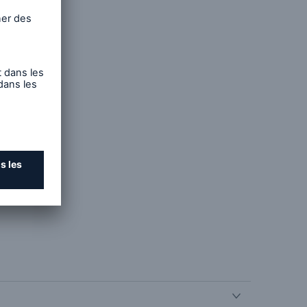
tty Images
obables