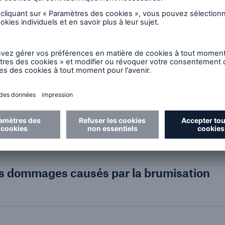
 les boîtiers
nts
s composants
s. Le résultat
ques et la
ets peuvent
© Ge
cuit et à la
lectroniques.
e composants électroniques individuels sont plus pr
des dommages causés par la brumisation