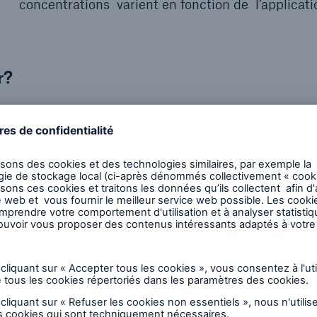
concentrations varient en fonction de l’applicati
r?
Une brumisation excessive, le non-respect des di
établies et l’utilisation des désinfectants
inappropriés peuvent entraîner des défaillances
composants électriques et électroniques vulnéra
Les signes précurseurs comprennent :
❌ Signe visible de corrosion
❌ Décoloration
❌ Surfaces contaminées