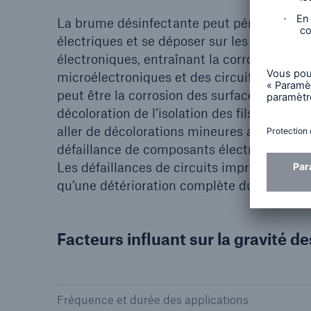
La brume désinfectante peut pénétrer dans
électriques et se déposer sur les composa
électroniques, entraînant la corrosion de
microélectroniques et des circuits imprimé
peut être la corrosion des surfaces métalli
décoloration de l’isolation des fils. Ces eff
aller de décolorations mineures au court-cir
défaillance de composants électriques et é
Les défaillances de circuits imprimés ou d
qu’une détérioration complète du système.
Facteurs influant sur la gravité 
Fréquence et durée des applications