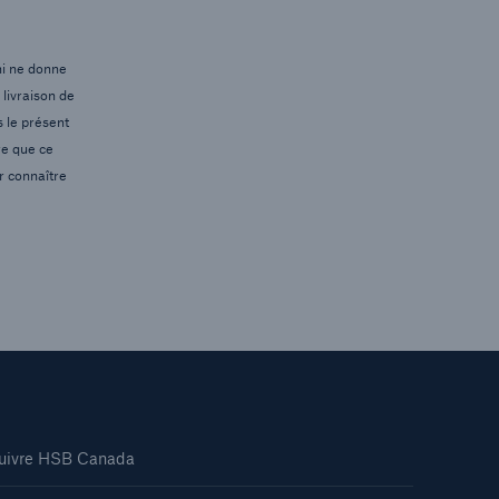
ni ne donne
 livraison de
s le présent
re que ce
ur connaître
uivre HSB Canada