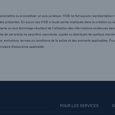
 transmettre ou à constituer un avis juridique. HSB ne fait aucune représentation 
 des présentes. En aucun cas HSB ni toute partie impliquée dans la création ou la
 perte ou tout dommage résultant de l’utilisation des informations contenues dan
e de cet article ne peut être reproduite, copiée ou distribuée de quelque maniè
ons, exclusions, termes ou conditions de la police et des avenants applicables. Po
rmulaire d’assurance applicable.
POUR LES SERVICES
S