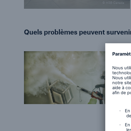
© HSB Canada
Quels problèmes peuvent surveni
© Getty Images