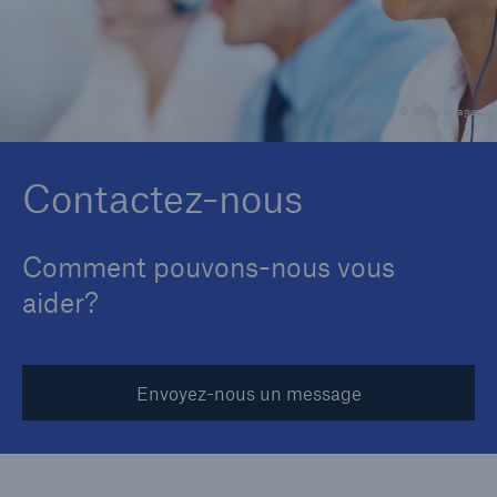
Carrières
Contactez-nous
© Getty Images
Nouvelles
Contactez-nous
Comment pouvons-nous vous
aider?
Envoyez-nous un message