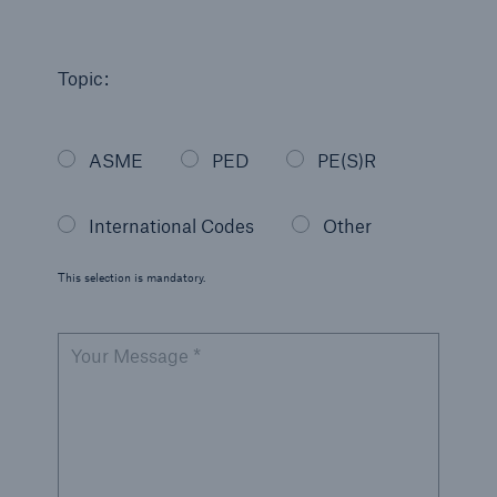
Engineering & Inspection
Global Inspection and Engineering Services
Topic:
Global Inspection and Engineering Services
Branch Offices
ASME
PED
PE(S)R
Go to page
Arabic - العربية
International Codes
Other
Chinese
This selection is mandatory.
French - Français
Your Message *
German - Deutsch
Japanese
Portuguese - Português