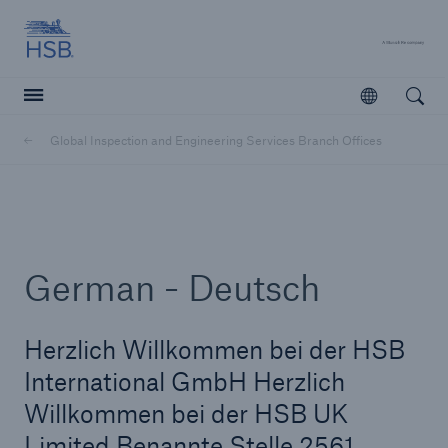
Hartford Steam Boiler
A 
Open
Open searc
Global Inspection and Engineering Services Branch Offices
Customers
Agents & Brokers
Learn more
German - Deutsch
Herzlich Willkommen bei der HSB
International GmbH Herzlich
Willkommen bei der HSB UK
Limited Benannte Stelle 2561