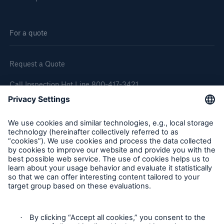
For a quote
Request a Quote
Call Inspection Hot Line 800-417-3421
E-Mail getinfo@hsb.com
Follow Us