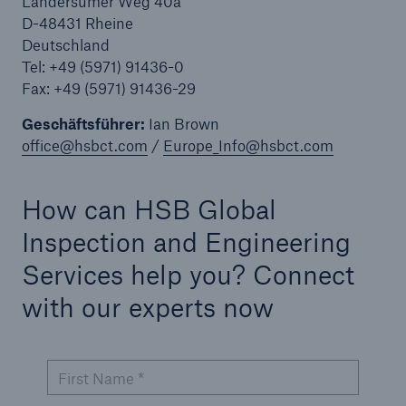
Landersumer Weg 40a
Protect against equipment and tech
D-48431 Rheine
breakdowns with HSB TechAdvantage™
Deutschland
Tel: +49 (5971) 91436-0
Fax: +49 (5971) 91436-29
Geschäftsführer:
Ian Brown
office@hsbct.com
/
Europe_Info@hsbct.com
How can HSB Global
Inspection and Engineering
Services help you? Connect
with our experts now
First Name *
Engineering & Inspection