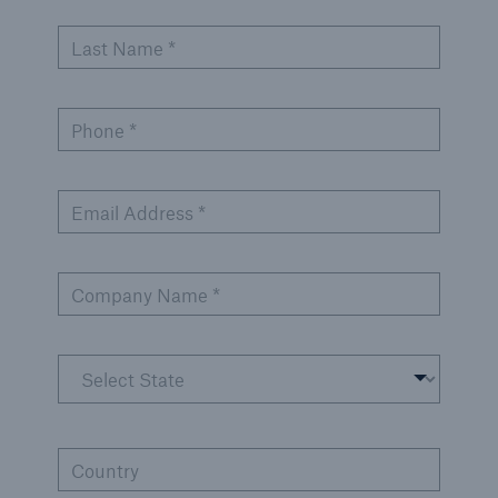
Inspection Services
Last Name *
Phone *
Customer Portal
HSB Front Door
Email Address *
Company Name *
close navigation or press Escape key
open sear
Homepage
Services
Country