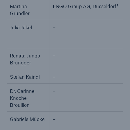
Martina
ERGO Group AG, Düsseldorf³
Grundler
Reinsurance Property/Casualty
Marine Trend Radar 2025
Julia Jäkel
–
Renata Jungo
–
Brüngger
Naturkatastrophen
Versicherungslücke: der Anteil der nicht
Stefan Kaindl
–
versicherten Schäden aus Naturkatastrophen
seit 1980 beträgt
Dr. Carinne
–
Knoche-
Brouillon
71.8%
Gabriele Mücke
–