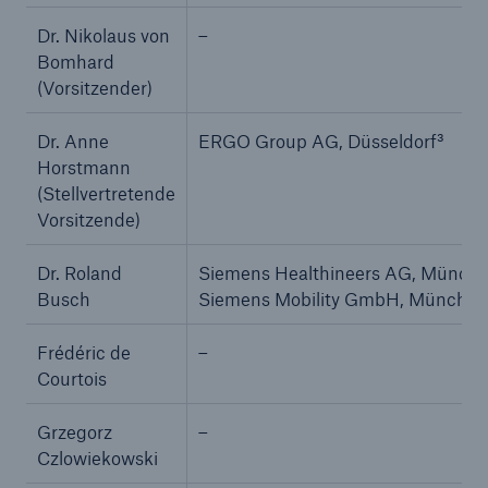
Dr. Nikolaus von
–
Bomhard
(Vorsitzender)
Tech Trend Radar 2026
Our expert perspective for insurance
Dr. Anne
ERGO Group AG, Düsseldorf³
Horstmann
(Stellvertretende
Vorsitzende)
Dr. Roland
Siemens Healthineers AG, Münche
Busch
Siemens Mobility GmbH, München (
Frédéric de
–
Courtois
Grzegorz
–
Czlowiekowski