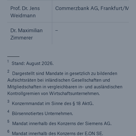
Prof. Dr. Jens
Commerzbank AG, Frankfurt/Main 
Weidmann
Dr. Maximilian
–
Zimmerer
1
Stand: August 2026.
2
Dargestellt sind Mandate in gesetzlich zu bildenden
Aufsichtsräten bei inländischen Gesellschaften und
Fakten
Mitgliedschaften in vergleichbaren in- und ausländischen
CLARA reduziert die Wartezeit bis zur
Kontrollgremien von Wirtschaftsunternehmen.
Leistungsentscheidung in der BU-
3
Konzernmandat im Sinne des § 18 AktG.
Versicherung bis zu
4
Börsennotiertes Unternehmen.
5
Mandat innerhalb des Konzerns der Siemens AG.
6
Mandat innerhalb des Konzerns der E.ON SE.