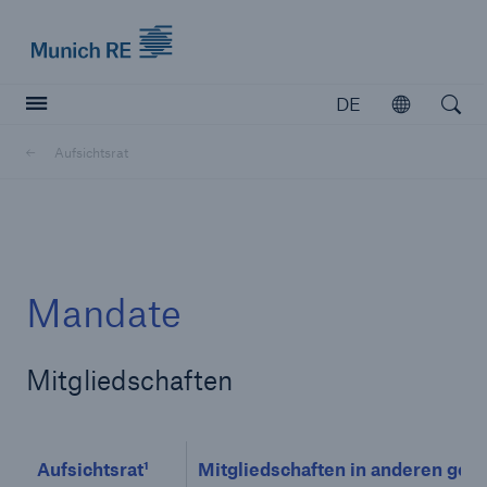
Munich Re logo
DE
Öffnen
Open searc
Aufsichtsrat
Versicherer
Versicherer
Unsere Lösungen für Versicherer
Mandate
Mitgliedschaften
Aufsichtsrat¹
Mitgliedschaften in anderen gese