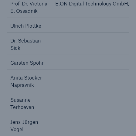
Prof. Dr. Victoria
E.ON Digital Technology GmbH, Han
E. Ossadnik
Ulrich Plottke
–
Dr. Sebastian
–
Sick
Carsten Spohr
–
Anita Stocker-
–
Napravnik
Susanne
–
Lösungen
Terhoeven
Sachdeckung durch einen leistungsfähigen
Rückversicherungspartner
Jens-Jürgen
–
Vogel