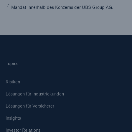
50 %
7
Mandat innerhalb des Konzerns der UBS Group AG.
Cyber
Geschätzte globale wirtschaftliche Kosten der
Internetkriminalität
Topics
Risiken
600 bn
Lösungen für Industriekunden
Lösungen für Versicherer
US Dollar im Jahr 2018
Insights
Investor Relations