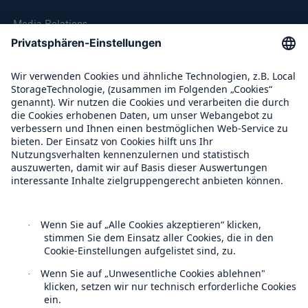
Media Relations
Compliance
Über Munich Re
Munich Re Weltweit
Rückversicherung Leben/Gesundheit
Follow us
MIRA Digital Suite