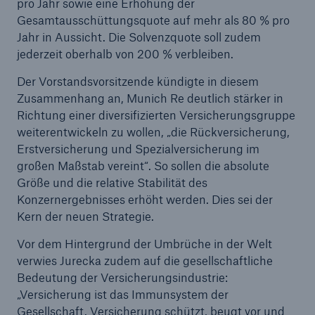
50 %
pro Jahr sowie eine Erhöhung der
Gesamtausschüttungsquote auf mehr als 80 % pro
Jahr in Aussicht. Die Solvenzquote soll zudem
jederzeit oberhalb von 200 % verbleiben.
Der Vorstandsvorsitzende kündigte in diesem
Zusammenhang an, Munich Re deutlich stärker in
Cyber
Richtung einer diversifizierten Versicherungsgruppe
Geschätzte globale wirtschaftliche Kosten der
weiterentwickeln zu wollen, „die Rückversicherung,
Internetkriminalität
Erstversicherung und Spezialversicherung im
großen Maßstab vereint“. So sollen die absolute
Größe und die relative Stabilität des
Konzernergebnisses erhöht werden. Dies sei der
600 bn
Kern der neuen Strategie.
Vor dem Hintergrund der Umbrüche in der Welt
verwies Jurecka zudem auf die gesellschaftliche
US Dollar im Jahr 2018
Bedeutung der Versicherungsindustrie:
„Versicherung ist das Immunsystem der
Gesellschaft. Versicherung schützt, beugt vor und