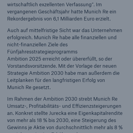
wirtschaftlich exzellenten Verfassung“. Im
vergangenen Geschäftsjahr hatte Munich Re ein
Rekordergebnis von 6,1 Milliarden Euro erzielt.
Auch auf mittelfristige Sicht war das Unternehmen
erfolgreich. Munich Re habe alle finanziellen und
nicht-finanziellen Ziele des
Fünfjahresstrategieprogramms
Ambition 2025 erreicht oder übererfüllt, so der
Vorstandsvorsitzende. Mit der Vorlage der neuen
Strategie Ambition 2030 habe man außerdem die
Leitplanken für den langfristigen Erfolg von
Fakten
Munich Re gesetzt.
CLARA reduziert die Wartezeit bis zur
Leistungsentscheidung in der BU-
Im Rahmen der Ambition 2030 strebt Munich Re
Versicherung bis zu
Umsatz-, Profitabilitäts- und Effizienzsteigerungen
an. Konkret stellte Jurecka eine Eigenkapitalrendite
von mehr als 18 % bis 2030, eine Steigerung des
Gewinns je Aktie von durchschnittlich mehr als 8 %