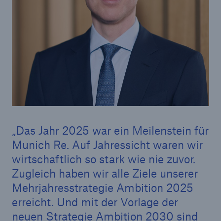
Reinsurance Property/Casualty
Marine Trend Radar 2025
Naturkatastrophen
Versicherungslücke: der Anteil der nicht
Das Jahr 2025 war ein Meilenstein für
versicherten Schäden aus Naturkatastrophen
Munich Re. Auf Jahressicht waren wir
seit 1980 beträgt
wirtschaftlich so stark wie nie zuvor.
Zugleich haben wir alle Ziele unserer
Mehrjahresstrategie Ambition 2025
71.8%
erreicht. Und mit der Vorlage der
neuen Strategie Ambition 2030 sind