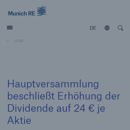
Munich Re logo
DE
Öffnen
Open searc
2026
Versicherer
Versicherer
Unsere Lösungen für Versicherer
Hauptversammlung
beschließt Erhöhung der
Dividende auf 24 € je
Aktie