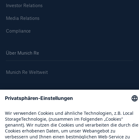
Investor Relations
Media Relations
Compliance
Über Munich Re
Munich Re Weltweit
Follow us