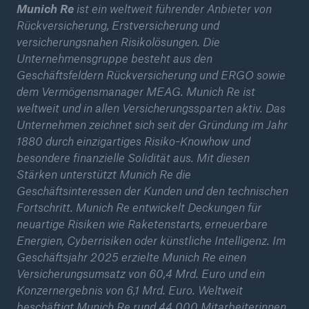
Munich Re
ist ein weltweit führender Anbieter von
Rückversicherung, Erstversicherung und
versicherungsnahen Risikolösungen. Die
Unternehmensgruppe besteht aus den
Geschäftsfeldern Rückversicherung und ERGO sowie
dem Vermögensmanager MEAG. Munich Re ist
weltweit und in allen Versicherungssparten aktiv. Das
Unternehmen zeichnet sich seit der Gründung im Jahr
1880 durch einzigartiges Risiko-Knowhow und
Lösungen
besondere finanzielle Solidität aus. Mit diesen
Cyber-Lösungen von Munich Re
Stärken unterstützt Munich Re die
Geschäftsinteressen der Kunden und den technischen
Fortschritt. Munich Re entwickelt Deckungen für
neuartige Risiken wie Raketenstarts, erneuerbare
Energien, Cyberrisiken oder künstliche Intelligenz. Im
Navigation schließen oder Escape-Taste drücken
Suche öff
Geschäftsjahr 2025 erzielte Munich Re einen
Versicherungsumsatz von 60,4 Mrd. Euro und ein
Home
Konzernergebnis von 6,1 Mrd. Euro. Weltweit
beschäftigt Munich Re rund 44.000 Mitarbeiterinnen