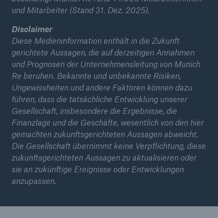
und Mitarbeiter (Stand 31. Dez. 2025).
Unternehmen
Disclaimer
Media Relations
Diese Medieninformation enthält in die Zukunft
gerichtete Aussagen, die auf derzeitigen Annahmen
Medieninformationen und
und Prognosen der Unternehmensleitung von Munich
Unternehmensnachrichten
Re beruhen. Bekannte und unbekannte Risiken,
Ungewissheiten und andere Faktoren können dazu
Medieninformationen
führen, dass die tatsächliche Entwicklung unserer
2026
Gesellschaft, insbesondere die Ergebnisse, die
Finanzlage und die Geschäfte, wesentlich von den hier
Seite öffnen
gemachten zukunftsgerichteten Aussagen abweicht.
Die Gesellschaft übernimmt keine Verpflichtung, diese
Naturkatastrophen im ersten Halbjahr 2026
zukunftsgerichteten Aussagen zu aktualisieren oder
sie an zukünftige Ereignisse oder Entwicklungen
Munich Re erzielt Quartalsergebnis von 2,2 Mrd.
anzupassen.
€
Munich Re übertrifft Gewinnziel zum fünften Mal
in Folge