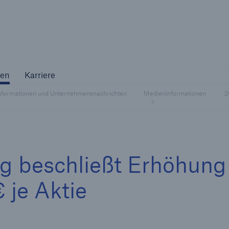
Not if, but 
ternehmen
Karriere
en
Karriere
Industriekunden
nformationen und Unternehmensnachrichten
Medieninformationen
2
Maßgeschneiderte Lösungen für Ihre
Branche
 beschließt Erhöhung
 je Aktie
Natur
Vers