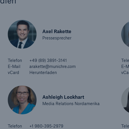
edien
Axel Rakette
Pressesprecher
Telefon
+49 (89) 3891-3141
Tel
E-Mail
arakette@munichre.com
E-M
vCard
Herunterladen
vCa
Ashleigh Lockhart
Media Relations Nordamerika
Telefon
+1 980-395-2979
Tel