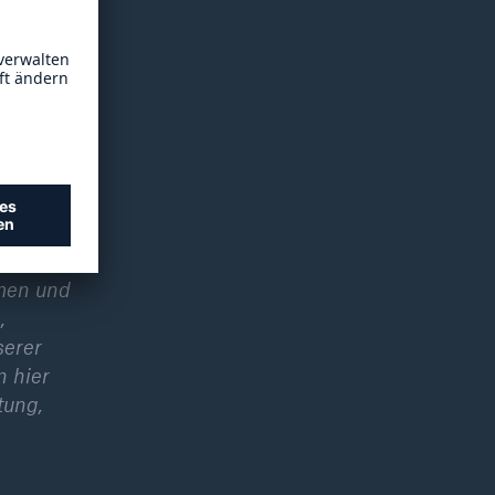
n allen
ch
tützt
ickelt
nstliche
 Euro
hmen und
,
serer
n hier
tung,