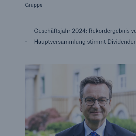
Gruppe
Geschäftsjahr 2024: Rekordergebnis vo
Hauptversammlung stimmt Dividendenvo
Tech Trend Radar 2026
Our expert perspective f
insurance