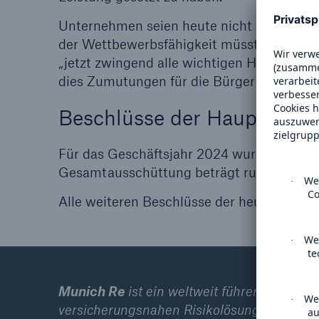
Unternehmen seien heute nicht mehr imm
der Wettbewerbsfähigkeit müssten Deutsc
„jetzt zwingend alle wichtigen Hebel von 
dies Zumutungen für die Bürger Deutschla
Beschlüsse der Hauptvers
Für das Geschäftsjahr 2024 wurde eine Div
Gesamtausschüttung beträgt rund 2,6 Mill
Alle weiteren Beschlüsse der heutigen H
Munich Re
ist ein weltweit führender Anbi
versicherungsnahen Risikolösungen. Die U