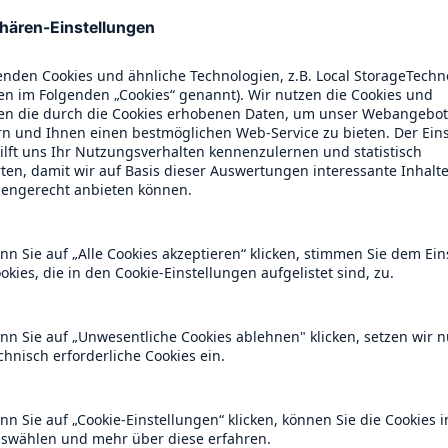
un gegenüber dem politischen Geschehen. Zur Stä
hland und Europa aus Sicht des Vorstandsvorsitze
Umverteilung auf Leistungssteigerung stellen“, auch
nds und Europas mit sich bringe.
ammlung
idende von 20 € je Aktie (2023: 15 €) beschlossen. 
iarden Euro.
auptversammlung finden Sie
hier
.
eter von Rückversicherung, Erstversicherung und
nternehmensgruppe besteht aus den Geschäftsfelder