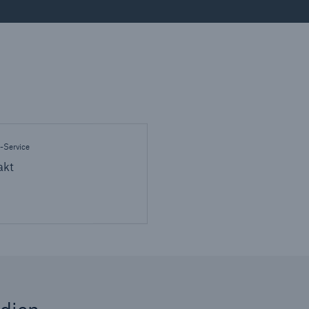
-Service
akt