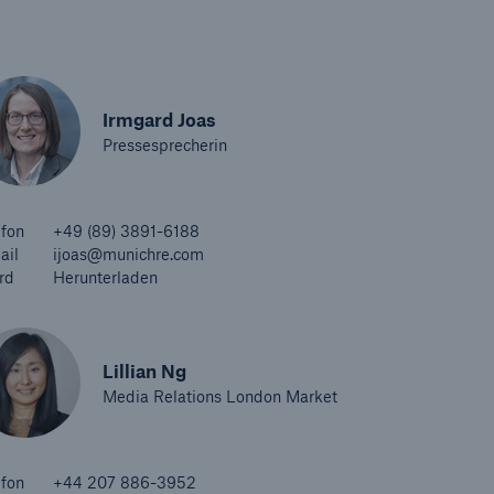
Irmgard Joas
Pressesprecherin
efon
+49 (89) 3891-6188
ail
ijoas@munichre.com
rd
Herunterladen
Lillian Ng
Media Relations London Market
efon
+44 207 886-3952