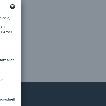
rkung
nden
 wenn
Die
n