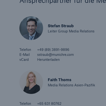
Ansprechpartner für die M
Stefan Straub
Leiter Group Media Relations
Telefon
+49 (89) 3891-9896
E-Mail
sstraub@munichre.com
vCard
Herunterladen
Faith Thoms
Media Relations Asien-Pazifik
Telefon
+65 631 80762