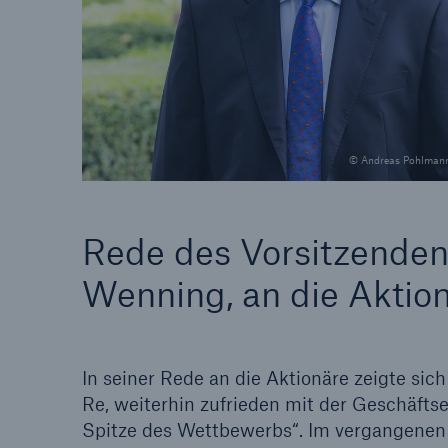
Lösungen
Sachdeckung durch einen
Fakten
leistungsfähigen
CLAR
Rückversicherungspartner
Warte
Leis
© Andreas Pohlman
der 
Rede des Vorsitzenden
5
Wenning, an die Aktio
In seiner Rede an die Aktionäre zeigte si
Re, weiterhin zufrieden mit der Geschäfts
Spitze des Wettbewerbs“. Im vergangenen