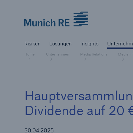
Munich Re logo
Risiken
Lösungen
Insights
Un
Risiken
Lösungen
Insights
Unternehm
Versicherer
Home
Unternehmen
Media Relations
Medieni
Bewältigen Sie Ihre Risiken mit unseren
Lösungen
Versicherer
Hauptversammlung
Unsere Lösungen für Versicherer
Dividende auf 20 €
30.04.2025