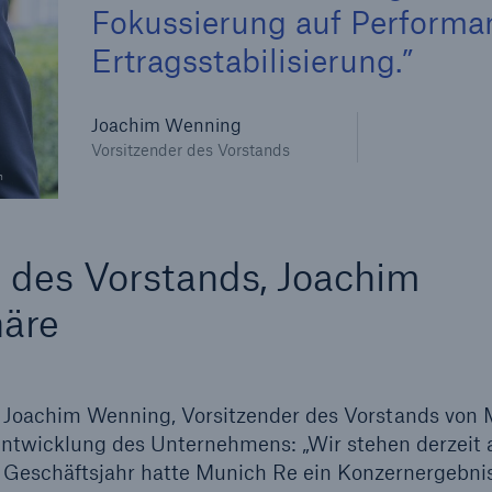
Fokussierung auf Perform
Ertragsstabilisierung.
600 b
A reduziert die
Joachim Wenning
zeit bis zur
US Dollar im Jahr 20
Vorsitzender des Vorstands
tungsentscheidung in
n
BU-Versicherung bis zu
 des Vorstands, Joachim
0 %
näre
ch Joachim Wenning, Vorsitzender des Vorstands von
Rückversicherung Leben/Gesundh
entwicklung des Unternehmens: „Wir stehen derzeit 
MIRA Digital Suite
 Geschäftsjahr hatte Munich Re ein Konzernergebni