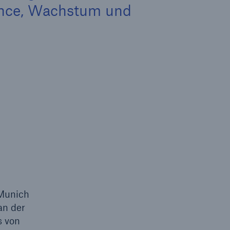
ance, Wachstum und
Lösungen
n
Cyber-Lösungen von Munich
Re
18
 Munich
eit
an der
s von