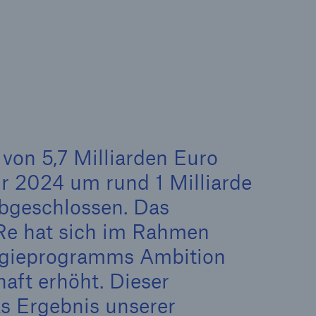
il der nicht versicherten
äden aus
rkatastrophen seit 1980
ägt
71.8%
von 5,7 Milliarden Euro
r 2024 um rund 1 Milliarde
abgeschlossen. Das
Re hat sich im Rahmen
tegieprogramms Ambition
er
aft erhöht. Dieser
das Ergebnis unserer