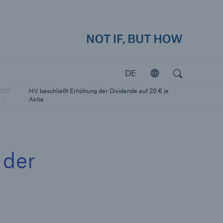
how
Navig
Suchen
Open search
DE
Öffnen
Investoren
025
HV beschließt Erhöhung der Dividende auf 20 € je
Investieren in Munich Re
Aktie
 der
katastrophen
icherungslücke: der