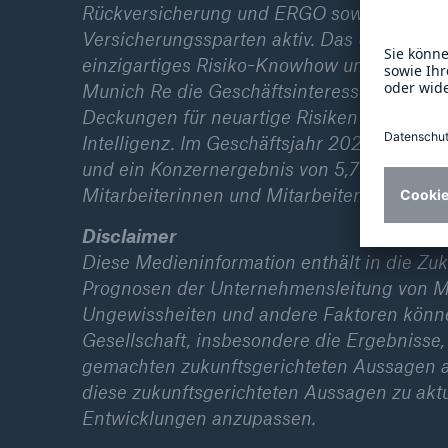
Rückversicherung und ERGO sowie dem Ver
Versicherungssparten aktiv. Das Unternehm
einzigartiges Risiko-Knowhow und besondere
Munich Re die Geschäftsinteressen der Kun
Deckungen für neuartige Risiken wie Rakete
Intelligenz. Im Geschäftsjahr 2024 erziel
und ein Konzernergebnis von 5,7 Mrd. Euro
Mitarbeiterinnen und Mitarbeiter (Stand 31
Disclaimer
Diese Medieninformation enthält in die Zu
Prognosen der Unternehmensleitung von M
Ungewissheiten und andere Faktoren können
Gesellschaft, insbesondere die Ergebnisse,
gemachten zukunftsgerichteten Aussagen ab
diese zukunftsgerichteten Aussagen zu aktu
Entwicklungen anzupassen.