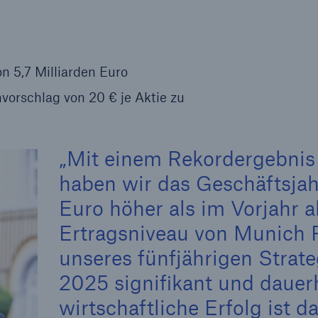
Ante
Sch
Natu
betr
n 5,7 Milliarden Euro
rschlag von 20 € je Aktie zu
Reinsurance Property/Casualty
or
Marine Trend Radar 2025
Mit einem Rekordergebnis 
haben wir das Geschäftsjah
Euro höher als im Vorjahr 
Ertragsniveau von Munich 
Cyber
unseres fünfjährigen Stra
Geschätzte globale
wirtschaftliche Kosten d
2025 signifikant und dauerh
Internetkriminalität
wirtschaftliche Erfolg ist 