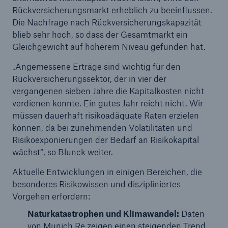
Rückversicherungsmarkt erheblich zu beeinflussen.
Die Nachfrage nach Rückversicherungskapazität
blieb sehr hoch, so dass der Gesamtmarkt ein
Gleichgewicht auf höherem Niveau gefunden hat.
„Angemessene Erträge sind wichtig für den
Rückversicherungssektor, der in vier der
vergangenen sieben Jahre die Kapitalkosten nicht
verdienen konnte. Ein gutes Jahr reicht nicht. Wir
Lösungen
müssen dauerhaft risikoadäquate Raten erzielen
Cyber-Lösungen von Munich Re
können, da bei zunehmenden Volatilitäten und
Risikoexponierungen der Bedarf an Risikokapital
wächst“, so Blunck weiter.
Aktuelle Entwicklungen in einigen Bereichen, die
besonderes Risikowissen und diszipliniertes
Navigation schließen oder Escape-Taste drücken
Suche öff
Vorgehen erfordern:
Home
Naturkatastrophen und Klimawandel:
Daten
von Munich Re zeigen einen steigenden Trend