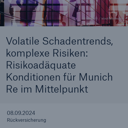
© hanohiki / stock.adobe.com
Tech Trend Radar 2026
Our expert perspective for insurance
Volatile Schadentrends,
komplexe Risiken:
Risikoadäquate
Konditionen für Munich
Re im Mittelpunkt
08.09.2024
Rückversicherung