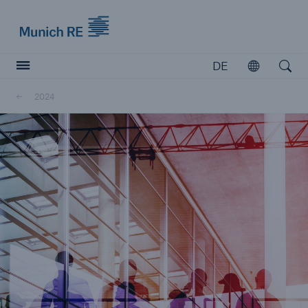
Munich Re logo
DE
Öffnen
Open searc
2024
Versicherer
Versicherer
Unsere Lösungen für Versicherer