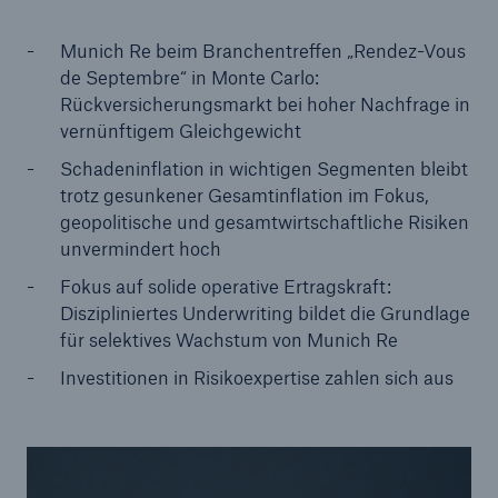
Munich Re beim Branchentreffen „Rendez-Vous
Reinsurance Property/Casualty
de Septembre“ in Monte Carlo:
Marine Trend Radar 2025
Rückversicherungsmarkt bei hoher Nachfrage in
vernünftigem Gleichgewicht
Schadeninflation in wichtigen Segmenten bleibt
trotz gesunkener Gesamtinflation im Fokus,
geopolitische und gesamtwirtschaftliche Risiken
unvermindert hoch
Naturkatastrophen
Versicherungslücke: der Anteil der nicht
Fokus auf solide operative Ertragskraft:
versicherten Schäden aus Naturkatastrophen
Diszipliniertes Underwriting bildet die Grundlage
seit 1980 beträgt
für selektives Wachstum von Munich Re
Investitionen in Risikoexpertise zahlen sich aus
71.8%