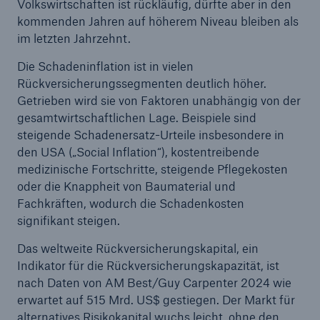
Volkswirtschaften ist rückläufig, dürfte aber in den
kommenden Jahren auf höherem Niveau bleiben als
im letzten Jahrzehnt.
Die Schadeninflation ist in vielen
Rückversicherungssegmenten deutlich höher.
Getrieben wird sie von Faktoren unabhängig von der
gesamtwirtschaftlichen Lage. Beispiele sind
steigende Schadenersatz-Urteile insbesondere in
den USA („Social Inflation“), kostentreibende
medizinische Fortschritte, steigende Pflegekosten
oder die Knappheit von Baumaterial und
Rückversicherung Leben/Gesundheit
Fachkräften, wodurch die Schadenkosten
MIRA Digital Suite
signifikant steigen.
Das weltweite Rückversicherungskapital, ein
Indikator für die Rückversicherungskapazität, ist
nach Daten von AM Best/Guy Carpenter 2024 wie
erwartet auf 515 Mrd. US$ gestiegen. Der Markt für
alternatives Risikokapital wuchs leicht, ohne den