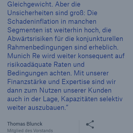
Gleichgewicht. Aber die
Unsicherheiten sind groß: Die
Schadeninflation in manchen
Segmenten ist weiterhin hoch, die
Abwärtsrisiken für die konjunkturellen
Rahmenbedingungen sind erheblich.
Munich Re wird weiter konsequent auf
risikoadäquate Raten und
Bedingungen achten. Mit unserer
Finanzstärke und Expertise sind wir
Fakten
dann zum Nutzen unserer Kunden
CLARA reduziert die Wartezeit bis zur
auch in der Lage, Kapazitäten selektiv
Leistungsentscheidung in der BU-
Versicherung bis zu
weiter auszubauen.
Inhalte teilen
Thomas Blunck
Mitglied des Vorstands