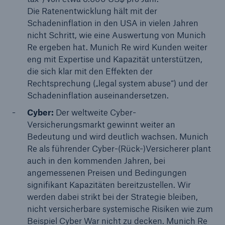
Munich Re stärkt P&C Underwriting in Asia
Die Ratenentwicklung hält mit der
Pacific & Africa
Schadeninflation in den USA in vielen Jahren
nicht Schritt, wie eine Auswertung von Munich
Munich Re übertrifft Gewinnziel zum dritten Mal
Re ergeben hat. Munich Re wird Kunden weiter
in Folge
eng mit Expertise und Kapazität unterstützen,
die sich klar mit den Effekten der
Munich Re plant Dividende von 15 € und
Rechtsprechung („legal system abuse“) und der
beschließt Aktienrückkauf
Schadeninflation auseinandersetzen.
Naturkatastrophen 2023
Cyber:
Der weltweite Cyber-
Versicherungsmarkt gewinnt weiter an
Bedeutung und wird deutlich wachsen. Munich
Re als führender Cyber-(Rück-)Versicherer plant
auch in den kommenden Jahren, bei
angemessenen Preisen und Bedingungen
signifikant Kapazitäten bereitzustellen. Wir
werden dabei strikt bei der Strategie bleiben,
nicht versicherbare systemische Risiken wie zum
Beispiel Cyber War nicht zu decken. Munich Re