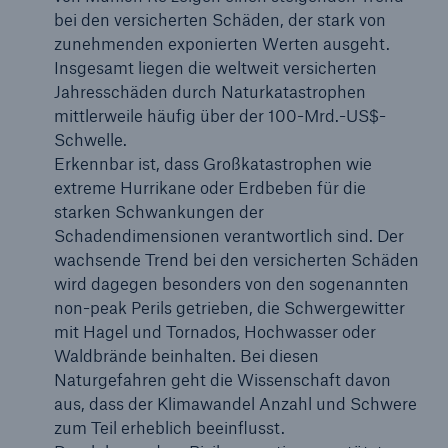
bei den versicherten Schäden, der stark von
Unternehmen
zunehmenden exponierten Werten ausgeht.
Insgesamt liegen die weltweit versicherten
Media Relations
Jahresschäden durch Naturkatastrophen
mittlerweile häufig über der 100-Mrd.-US$-
Medieninformationen und
Schwelle.
Unternehmensnachrichten
Erkennbar ist, dass Großkatastrophen wie
Medieninformationen
extreme Hurrikane oder Erdbeben für die
starken Schwankungen der
2024
Schadendimensionen verantwortlich sind. Der
wachsende Trend bei den versicherten Schäden
Seite öffnen
wird dagegen besonders von den sogenannten
non-peak Perils getrieben, die Schwergewitter
Munich Re kündigt für 2025 ein Gewinnziel von 6
mit Hagel und Tornados, Hochwasser oder
Mrd. € an
Waldbrände beinhalten. Bei diesen
Quartalsmitteilung 3/2024
Naturgefahren geht die Wissenschaft davon
aus, dass der Klimawandel Anzahl und Schwere
Munich Re erzielt Quartalsergebnis von 0,9 Mrd.
zum Teil erheblich beeinflusst.
€