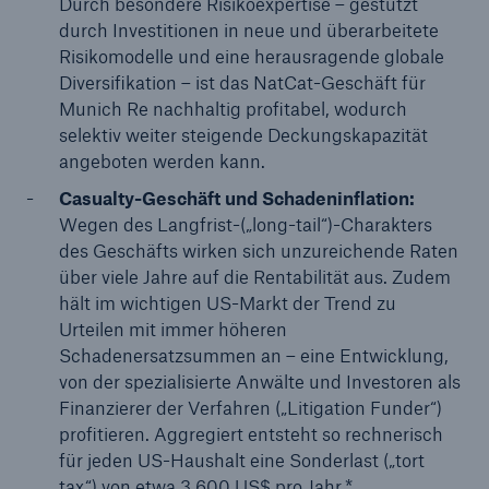
Durch besondere Risikoexpertise – gestützt
durch Investitionen in neue und überarbeitete
Nachfrage in Europa steigt – Munich Re bleibt
Risikomodelle und eine herausragende globale
diszipliniert und expandiert weiter
Diversifikation – ist das NatCat-Geschäft für
Munich Re nachhaltig profitabel, wodurch
Volatile Schadentrends, komplexe Risiken:
selektiv weiter steigende Deckungskapazität
Risikoadäquate Konditionen für Munich Re im
angeboten werden kann.
Mittelpunkt
Casualty-Geschäft und Schadeninflation:
Munich Re erzielt Halbjahresgewinn von 3.763
Wegen des Langfrist-(„long-tail“)-Charakters
Mio. €
des Geschäfts wirken sich unzureichende Raten
über viele Jahre auf die Rentabilität aus. Zudem
Naturkatastrophen im ersten Halbjahr 2024
hält im wichtigen US-Markt der Trend zu
Urteilen mit immer höheren
Quartalsmitteilung 1/2024
Schadenersatzsummen an – eine Entwicklung,
von der spezialisierte Anwälte und Investoren als
HV beschließt Erhöhung der Dividende auf 15 €
Finanzierer der Verfahren („Litigation Funder“)
je Aktie
profitieren. Aggregiert entsteht so rechnerisch
Munich Re erzielt Quartalsergebnis von 2,1 Mrd. €
für jeden US-Haushalt eine Sonderlast („tort
tax“) von etwa 3.600 US$ pro Jahr.*