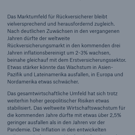
50 %
Das Marktumfeld für Rückversicherer bleibt
vielversprechend und herausfordernd zugleich.
Nach deutlichen Zuwächsen in den vergangenen
Jahren dürfte der weltweite
Rückversicherungsmarkt in den kommenden drei
Cyber
Jahren inflationsbereinigt um 2-3% wachsen,
Geschätzte globale wirtschaftliche Kosten der
beinahe gleichauf mit dem Erstversicherungssektor.
Internetkriminalität
Etwas stärker könnte das Wachstum in Asien-
Pazifik und Lateinamerika ausfallen, in Europa und
Nordamerika etwas schwächer.
600 bn
Das gesamtwirtschaftliche Umfeld hat sich trotz
weiterhin hoher geopolitischer Risiken etwas
stabilisiert. Das weltweite Wirtschaftswachstum für
die kommenden Jahre dürfte mit etwas über 2,5%
US Dollar im Jahr 2018
geringer ausfallen als in den Jahren vor der
Pandemie. Die Inflation in den entwickelten