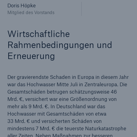
Doris Höpke
Mitglied des Vorstands
Wirtschaftliche
Rahmenbedingungen und
Erneuerung
Der gravierendste Schaden in Europa in diesem Jahr
war das Hochwasser Mitte Juli in Zentraleuropa. Die
Fakten
Gesamtschäden betrugen schätzungsweise 46
CLARA reduziert die Wartezeit bis zur
Mrd. €, versichert war eine Größenordnung von
Leistungsentscheidung in der BU-
mehr als 9 Mrd. €. In Deutschland war das
Versicherung bis zu
Hochwasser mit Gesamtschäden von etwa
33 Mrd. € und versicherten Schäden von
mindestens 7 Mrd. € die teuerste Naturkatastrophe
aller Zeiten. Neben Maßnahmen zur besseren