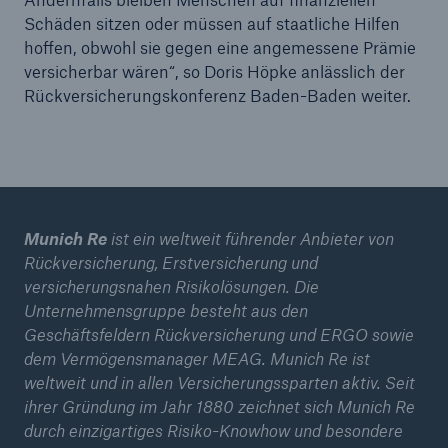
Schäden sitzen oder müssen auf staatliche Hilfen
Munich Re erwartet steigende
hoffen, obwohl sie gegen eine angemessene Prämie
Rückversicherungspreise in Europa
versicherbar wären“, so Doris Höpke anlässlich der
Rückversicherungskonferenz Baden-Baden weiter.
Zeitenwende und Zukunftschance – Versicherer
als Partner für die digitale Welt
Quartalsergebnis Q2
Munich Re begibt erneut grüne Anleihe
Munich Re
ist ein weltweit führender Anbieter von
Quartalsmitteilung 1/2021
Rückversicherung, Erstversicherung und
versicherungsnahen Risikolösungen. Die
Munich Re erzielt Quartalsergebnis von circa 1,1
Unternehmensgruppe besteht aus den
Mrd. €
Geschäftsfeldern Rückversicherung und ERGO sowie
dem Vermögensmanager MEAG. Munich Re ist
Hauptversammlung beschließt stabile Dividende
weltweit und in allen Versicherungssparten aktiv. Seit
von 9,80 € je Aktie
ihrer Gründung im Jahr 1880 zeichnet sich Munich Re
durch einzigartiges Risiko-Knowhow und besondere
Munich Re erzielt Quartalsergebnis von ca. 600