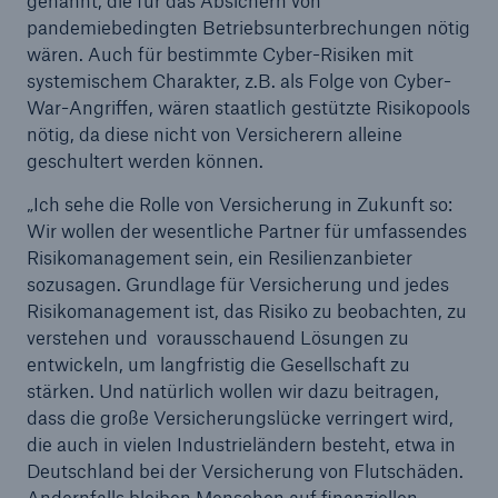
genannt, die für das Absichern von
pandemiebedingten Betriebsunterbrechungen nötig
Unternehmen
wären. Auch für bestimmte Cyber-Risiken mit
systemischem Charakter, z.B. als Folge von Cyber-
Media Relations
War-Angriffen, wären staatlich gestützte Risikopools
Medieninformationen und
nötig, da diese nicht von Versicherern alleine
Unternehmensnachrichten
geschultert werden können.
Medieninformationen
„Ich sehe die Rolle von Versicherung in Zukunft so:
Wir wollen der wesentliche Partner für umfassendes
2021
Risikomanagement sein, ein Resilienzanbieter
sozusagen. Grundlage für Versicherung und jedes
Seite öffnen
Risikomanagement ist, das Risiko zu beobachten, zu
verstehen und vorausschauend Lösungen zu
Quartalsmitteilung 3/2021
entwickeln, um langfristig die Gesellschaft zu
stärken. Und natürlich wollen wir dazu beitragen,
Munich Re COP26 Medien-Briefing
dass die große Versicherungslücke verringert wird,
Trotz hoher Schäden erzielt Munich Re in Q3 ein
die auch in vielen Industrieländern besteht, etwa in
Ergebnis von rund 0,4 Mrd. € und bestätigt die
Deutschland bei der Versicherung von Flutschäden.
Jahresprognose für 2021
Andernfalls bleiben Menschen auf finanziellen