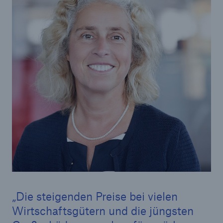
Reinsurance Property/Casualty
Marine Trend Radar 2025
Naturkatastrophen
Versicherungslücke: der Anteil der nicht
versicherten Schäden aus Naturkatastrophen
seit 1980 beträgt
Die steigenden Preise bei vielen
71.8%
Wirtschaftsgütern und die jüngsten