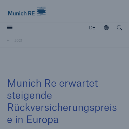
Munich Re logo
DE
Öffnen
Open searc
2021
Versicherer
Versicherer
Unsere Lösungen für Versicherer
Munich Re erwartet
steigende
Rückversicherungspreis
e in Europa