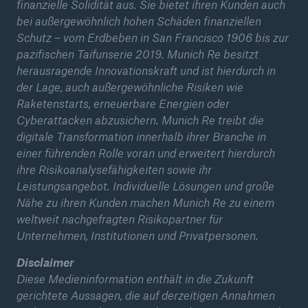
finanzielle Solidität aus. Sie bietet ihren Kunden auch
Mio. €
bei außergewöhnlich hohen Schäden finanziellen
Schutz – vom Erdbeben in San Francisco 1906 bis zur
Munich Re hält Dividende stabil und wächst
pazifischen Taifunserie 2019. Munich Re besitzt
weiter
herausragende Innovationskraft und ist hierdurch in
Innovative Cyber-Versicherung
der Lage, auch außergewöhnliche Risiken wie
Raketenstarts, erneuerbare Energien oder
Naturkatastrophen-Bilanz 2020
Cyberattacken abzusichern. Munich Re treibt die
digitale Transformation innerhalb ihrer Branche in
einer führenden Rolle voran und erweitert hierdurch
ihre Risikoanalysefähigkeiten sowie ihr
Leistungsangebot. Individuelle Lösungen und große
Nähe zu ihren Kunden machen Munich Re zu einem
weltweit nachgefragten Risikopartner für
Unternehmen, Institutionen und Privatpersonen.
Disclaimer
Diese Medieninformation enthält in die Zukunft
gerichtete Aussagen, die auf derzeitigen Annahmen