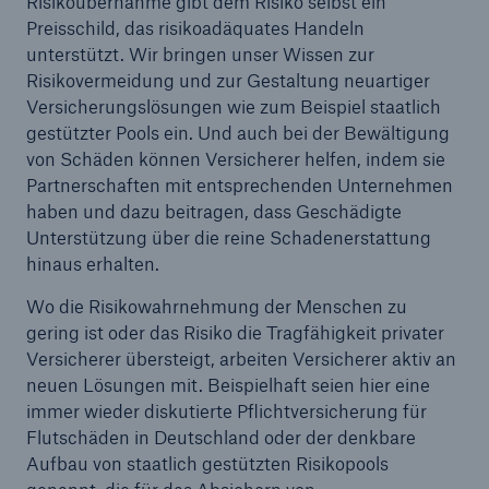
Risikoübernahme gibt dem Risiko selbst ein
Preisschild, das risikoadäquates Handeln
unterstützt. Wir bringen unser Wissen zur
Risikovermeidung und zur Gestaltung neuartiger
Versicherungslösungen wie zum Beispiel staatlich
gestützter Pools ein. Und auch bei der Bewältigung
von Schäden können Versicherer helfen, indem sie
Partnerschaften mit entsprechenden Unternehmen
haben und dazu beitragen, dass Geschädigte
Lösungen
Unterstützung über die reine Schadenerstattung
Cyber-Lösungen von Munich Re
hinaus erhalten.
Wo die Risikowahrnehmung der Menschen zu
gering ist oder das Risiko die Tragfähigkeit privater
Versicherer übersteigt, arbeiten Versicherer aktiv an
neuen Lösungen mit. Beispielhaft seien hier eine
Navigation schließen oder Escape-Taste drücken
Suche öff
immer wieder diskutierte Pflichtversicherung für
Flutschäden in Deutschland oder der denkbare
Home
Aufbau von staatlich gestützten Risikopools