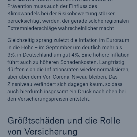
50 %
Prävention muss auch der Einfluss des
Klimawandels bei der Risikobewertung stärker
berücksichtigt werden, der gerade solche regionalen
Extremniederschläge wahrscheinlicher macht.
Gleichzeitig sprang zuletzt die Inflation im Euroraum
in die Höhe – im September um deutlich mehr als
Cyber
3%, in Deutschland um gut 4%. Eine höhere Inflation
Geschätzte globale wirtschaftliche Kosten der
führt auch zu höheren Schadenkosten. Langfristig
Internetkriminalität
dürften sich die Inflationsraten wieder normalisieren,
aber über dem Vor-Corona-Niveau bleiben. Das
Zinsniveau verändert sich dagegen kaum, so dass
auch hierdurch insgesamt ein Druck nach oben bei
600 bn
den Versicherungspreisen entsteht.
US Dollar im Jahr 2018
Größtschäden und die Rolle
von Versicherung