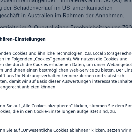
er zusammenhängender Einmaleffekte mit 30 (95) Mio
g der Schadenverlauf im US-amerikanischen
tsgeschäft in Australien im Rahmen der Annahmen.
rzielte im 2. Quartal einen Ergebnisbeitrag von 790
g bei 93,3 (101,4) % der verdienten Nettobeiträge, i
adenmeldungen für die sogenannten Basisschäden früh
em erwarteten Niveau liegen, konnten im 2. Quartal
€ aufgelöst werden. Dies entspricht rund 3,1 %-Pun
r das 1. Halbjahr wurden damit Rückstellungen in 
rdienten Nettobeiträge, aufgelöst. Auch weiterhin str
uftretende Schäden insgesamt am oberen Rand ange
dass spätere Gewinne aus der Auflösung eines Teils
rug im 2. Quartal -207 (-617) Mio. €, im 1. Halbjah
aturkatastrophen machten im 2. Quartal -21 (-291) M
häden -186 (-326) Mio. €, das sind 0,5 %
n Menschen verursacht) der verdienten Nettobeiträg