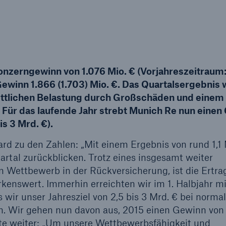
Ante
Sch
Natu
betr
Konzerngewinn von 1.076 Mio. € (Vorjahreszeitraum
Reinsurance Property/Casualty
or
r Gewinn 1.866 (1.703) Mio. €. Das Quartalsergebnis
Marine Trend Radar 2025
ittlichen Belastung durch Großschäden und einem
 Für das laufende Jahr strebt Munich Re nun einen
is 3 Mrd. €).
rd zu den Zahlen: „Mit einem Ergebnis von rund 1,1 
uartal zurückblicken. Trotz eines insgesamt weiter
Cyber
n Wettbewerb in der Rückversicherung, ist die Ertra
Geschätzte globale
kenswert. Immerhin erreichten wir im 1. Halbjahr mi
wirtschaftliche Kosten d
 wir unser Jahresziel von 2,5 bis 3 Mrd. € bei norma
Internetkriminalität
en. Wir gehen nun davon aus, 2015 einen Gewinn von
ärte weiter: „Um unsere Wettbewerbsfähigkeit und