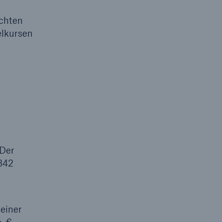
uchten
elkursen
Suche öffne
 Der
 842
einer