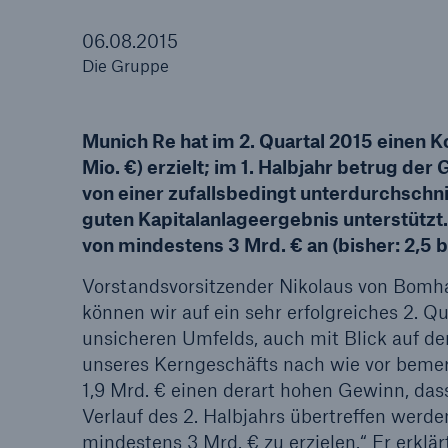
06.08.2015
Die Gruppe
Tech Trend Radar 2026
Munich Re hat im 2. Quartal 2015 einen 
Our expert perspective f
Mio. €) erzielt; im 1. Halbjahr betrug de
insurance
von einer zufallsbedingt unterdurchschn
guten Kapitalanlageergebnis unterstützt.
von mindestens 3 Mrd. € an (bisher: 2,5 b
Vorstandsvorsitzender Nikolaus von Bomha
können wir auf ein sehr erfolgreiches 2. Q
unsicheren Umfelds, auch mit Blick auf de
unseres Kerngeschäfts nach wie vor bemer
1,9 Mrd. € einen derart hohen Gewinn, dass
Verlauf des 2. Halbjahrs übertreffen werd
mindestens 3 Mrd. € zu erzielen.“ Er erkl