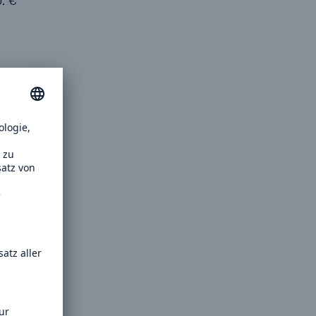
. €
m
erer
kten der
Höhe von
ebt
messener
 dieser
r lag sie
io. €
e.