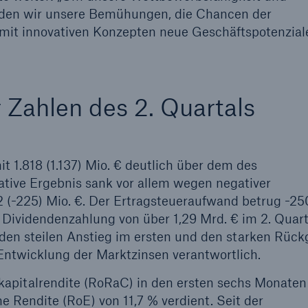
werden wir unsere Bemühungen, die Chancen der
 mit innovativen Konzepten neue Geschäftspotenzial
600 b
A reduziert die
zeit bis zur
US Dollar im Jahr 20
tungsentscheidung in
Zahlen des 2. Quartals
BU-Versicherung bis zu
t 1.818 (1.137) Mio. € deutlich über dem des
0 %
rative Ergebnis sank vor allem wegen negativer
 (-225) Mio. €. Der Ertragsteueraufwand betrug -25
er Dividendenzahlung von über 1,29 Mrd. € im 2. Quart
den steilen Anstieg im ersten und den starken Rüc
Entwicklung der Marktzinsen verantwortlich.
Rückversicherung Leben/Gesundh
enkapitalrendite (RoRaC) in den ersten sechs Monaten 
MIRA Digital Suite
 Rendite (RoE) von 11,7 % verdient. Seit der