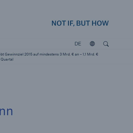
how
Navig
Suchen
Open search
DE
Öffnen
Investoren
bt Gewinnziel 2015 auf mindestens 3 Mrd. € an – 1,1 Mrd. €
Investieren in Munich Re
 Quartal
inn
katastrophen
icherungslücke: der