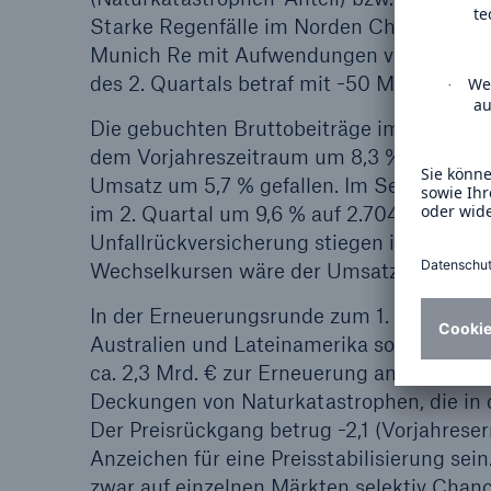
Starke Regenfälle im Norden Chiles veru
Munich Re mit Aufwendungen von -45 Mio.
des 2. Quartals betraf mit -50 Mio. € ein 
Die gebuchten Bruttobeiträge im Geschäft
dem Vorjahreszeitraum um 8,3 % auf 7,1 (6
Umsatz um 5,7 % gefallen. Im Segment Le
im 2. Quartal um 9,6 % auf 2.704 (2.467) M
Unfallrückversicherung stiegen insgesamt 
Wechselkursen wäre der Umsatz in beiden
In der Erneuerungsrunde zum 1. Juli 2015
Australien und Lateinamerika sowie von 
ca. 2,3 Mrd. € zur Erneuerung an. Der Dru
Deckungen von Naturkatastrophen, die in 
Der Preisrückgang betrug -2,1 (Vorjahresern
Anzeichen für eine Preisstabilisierung se
zwar auf einzelnen Märkten selektiv Chan