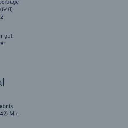
beiträge
 (648)
82
r gut
ter
al
gebnis
42) Mio.