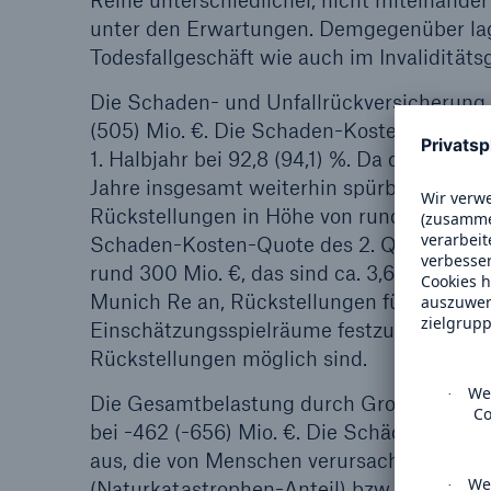
Reihe unterschiedlicher, nicht miteinand
unter den Erwartungen. Demgegenüber la
Todesfallgeschäft wie auch im Invaliditä
Die Schaden- und Unfallrückversicherung e
(505) Mio. €. Die Schaden-Kosten-Quote la
1. Halbjahr bei 92,8 (94,1) %. Da die Sch
Jahre insgesamt weiterhin spürbar unter d
Rückstellungen in Höhe von rund 135 Mio. 
Schaden-Kosten-Quote des 2. Quartals. Fü
rund 300 Mio. €, das sind ca. 3,6 % der ve
Munich Re an, Rückstellungen für neu a
Einschätzungsspielräume festzusetzen, so 
Rückstellungen möglich sind.
Die Gesamtbelastung durch Großschäden bet
bei -462 (-656) Mio. €. Die Schäden aus N
aus, die von Menschen verursachten Großsc
(Naturkatastrophen-Anteil) bzw. 4,3 % (vo