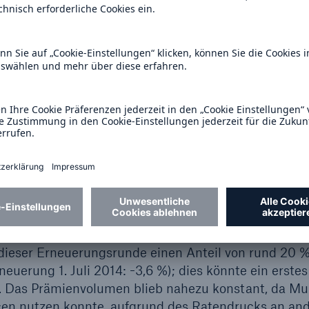
rsachten erhebliche Überschwemmungen – hier rech
 €. Der größte von Menschen verursachte Einzelsc
Feuer in einem Lagerhaus in Südkorea.
sfeld Rückversicherung stiegen von April bis Juni g
,6) Mrd. €. Bei unveränderten Wechselkursen wäre d
bensrückversicherung stiegen die gebuchten Brutto
io. €. Die Beiträge in der Schaden- und
um 7,5 % auf 4.404 (4.097) Mio. €. Bei unveränderte
 Rückversicherungs-Segmenten gefallen.
 stand hauptsächlich Vertragsgeschäft aus den USA,
globalen Kunden mit einem Vorjahresgeschäftsvolum
ck auf Preise und Bedingungen hielt an, insbesondere
dieser Erneuerungsrunde einen Anteil von rund 20 %
euerung 1. Juli 2014: -3,6 %); dies könnte ein erstes
in. Das Prämienvolumen blieb nahezu konstant, da M
cen nutzen konnte, aufgrund des Ratendrucks an an