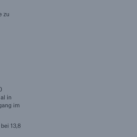
Lösungen
e zu
n
Cyber-Lösungen von Munich
Re
18
0
al in
kgang im
eit
bei 13,8