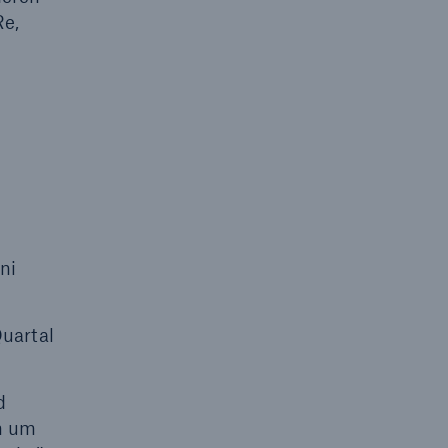
Re,
ni
uartal
d
um um