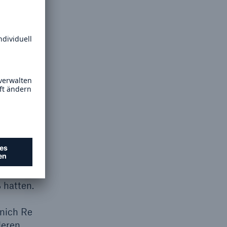
net
haden
egenüber
er
beiträge
n
en von
 bei
 hatten.
unich Re
deren