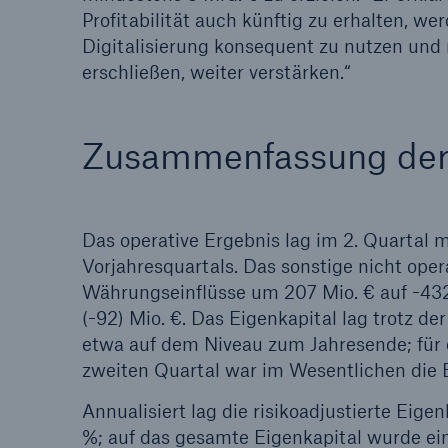
Profitabilität auch künftig zu erhalten, 
Lösungen
Digitalisierung konsequent zu nutzen und
Sachdeckung durch einen
Fakten
erschließen, weiter verstärken.“
leistungsfähigen
CLAR
Rückversicherungspartner
Warte
Leis
Zusammenfassung der 
der 
Das operative Ergebnis lag im 2. Quartal mi
5
Vorjahresquartals. Das sonstige nicht ope
Währungseinflüsse um 207 Mio. € auf -432
(-92) Mio. €. Das Eigenkapital lag trotz d
etwa auf dem Niveau zum Jahresende; für 
zweiten Quartal war im Wesentlichen die 
Annualisiert lag die risikoadjustierte Eig
%; auf das gesamte Eigenkapital wurde eine