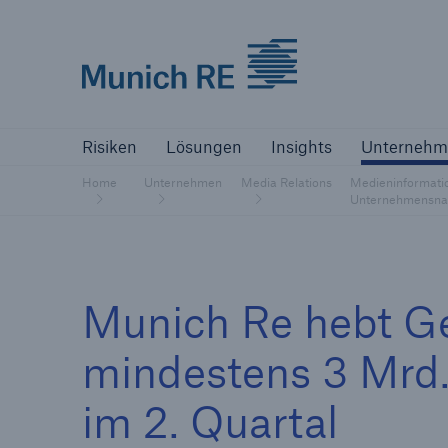
Munich Re logo
Risiken
Lösungen
Insights
Un
Risiken
Lösungen
Insights
Unternehm
Versicherer
Home
Unternehmen
Media Relations
Medieninformati
Bewältigen Sie Ihre Risiken mit unseren
Unternehmensnac
Lösungen
Versicherer
Munich Re hebt Ge
Unsere Lösungen für Versicherer
mindestens 3 Mrd.
im 2. Quartal