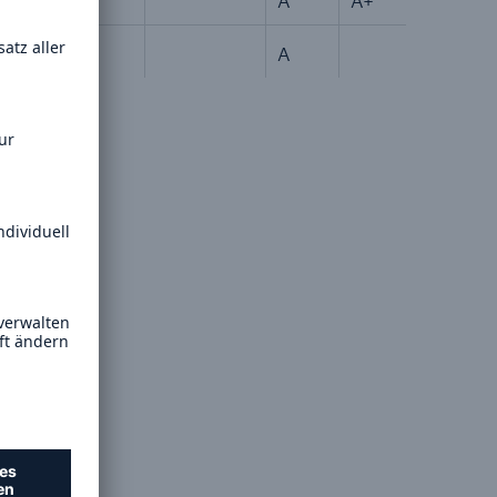
1
A
A+
Lösungen
A
n
Cyber-Lösungen von Munich
Re
18
m
ors.com
eit