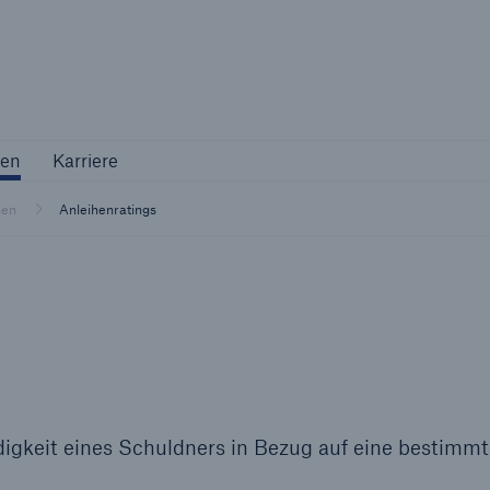
Not if, but 
ternehmen
Karriere
en
Karriere
Industriekunden
hen
Anleihenratings
Maßgeschneiderte Lösungen für Ihre
Branche
rdigkeit eines Schuldners in Bezug auf eine bestimm
Natur
Vers