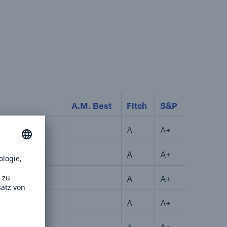
il der nicht versicherten
äden aus
rkatastrophen seit 1980
ägt
71.8%
A.M. Best
Fitch
S&P
A
A+
A
A+
2/2042
A
A+
er
42
A
A+