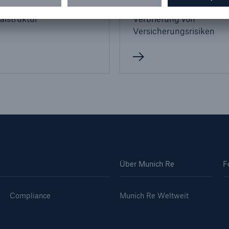
en
Anleihen
alstruktur
Verbriefung von
Versicherungsrisiken
Über Munich Re
F
Compliance
Munich Re Weltweit