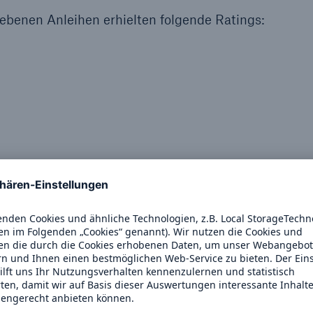
Ante
benen Anleihen erhielten folgende Ratings:
Sch
Natu
betr
Reinsurance Property/Casualty
or
Marine Trend Radar 2025
, 4,125 %, 1.250 Mio. €, Nachranganleihe 2025/2046
G, 4,250 %, 1.500 Mio. €, Nachranganleihe 2024/2044
Cyber
G, 5,875 %, 1.250 Mio. US$, Grüne Nachranganleihe 202
Geschätzte globale
wirtschaftliche Kosten d
G, 1,00 %, 1.000 Mio. €, Grüne Nachranganleihe 2021/20
Internetkriminalität