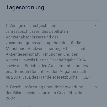
Tagesordnung
Reinsurance Property/Casualty
Marine Trend Radar 2025
1. Vorlage des festgestellten
Jahresabschlusses, des gebilligten
Konzernabschlusses und des
zusammengefassten Lageberichts für die
Münchener Rückversicherungs-Gesellschaft
Aktiengesellschaft in München und den
Naturkatastrophen
Konzern, jeweils für das Geschäftsjahr 2024,
Versicherungslücke: der Anteil der nicht
sowie des Berichts des Aufsichtsrats und des
versicherten Schäden aus Naturkatastrophen
erläuternden Berichts zu den Angaben nach
seit 1980 beträgt
§§ 289a, 315a des Handelsgesetzbuchs (HGB)
2. Beschlussfassung über die Verwendung
des Bilanzgewinns aus dem Geschäftsjahr
71.8%
2024