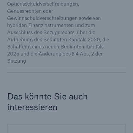
50 %
Optionsschuldverschreibungen,
Genussrechten oder
Gewinnschuldverschreibungen sowie von
hybriden Finanzinstrumenten und zum
Ausschluss des Bezugsrechts, über die
Aufhebung des Bedingten Kapitals 2020, die
Schaffung eines neuen Bedingten Kapitals
Cyber
2025 und die Änderung des § 4 Abs. 2 der
Geschätzte globale wirtschaftliche Kosten der
Satzung
Internetkriminalität
600 bn
Das könnte Sie auch
interessieren
US Dollar im Jahr 2018