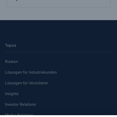
Topics
Lösungen
Risiken
Cyber-Lösungen von Munich Re
Lösungen für Industriekunden
Lösungen für Versicherer
Insights
Navigation schließen oder Escape-Taste drücken
Suche öff
Investor Relations
Home
Media Relations