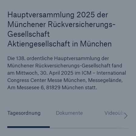
Hauptversammlung 2025 der
Münchener Rückversicherungs-
Tech Trend Radar 2026
Gesellschaft
Our expert perspective for insurance
Aktiengesellschaft in München
Die 138. ordentliche Hauptversammlung der
Münchener Rückversicherungs-Gesellschaft fand
am Mittwoch, 30. April 2025 im ICM – International
Congress Center Messe München, Messegelände,
Am Messesee 6, 81829 München statt.
Tagesordnung
Dokumente
Videoübertr