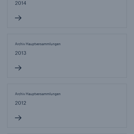
50 %
2014
Archiv Hauptversammlungen
Cyber
2013
Geschätzte globale wirtschaftliche Kosten der
Internetkriminalität
600 bn
Archiv Hauptversammlungen
2012
US Dollar im Jahr 2018