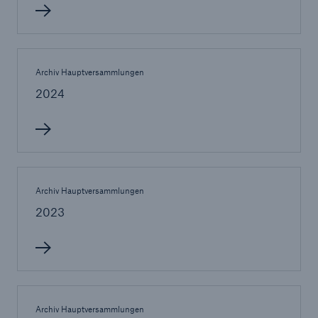
Tech Trend Radar 2026
Archiv Hauptversammlungen
Our expert perspective for insurance
2024
Archiv Hauptversammlungen
2023
Archiv Hauptversammlungen