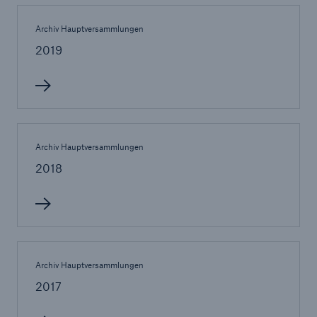
Archiv Hauptversammlungen
2019
Archiv Hauptversammlungen
2018
Lösungen
Sachdeckung durch einen leistungsfähigen
Archiv Hauptversammlungen
Rückversicherungspartner
2017