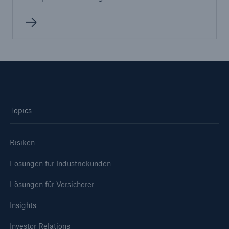
Unternehmen
Investor Relations
Aktionärsinformationen
Archiv Hauptversammlungen
Seite öffnen
Topics
Hauptversammlung 2025
Risiken
2024
Lösungen für Industriekunden
2023
Lösungen für Versicherer
2022
Insights
2021
Investor Relations