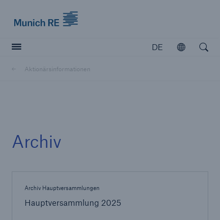
Munich Re logo
DE
Öffnen
Open searc
Aktionärsinformationen
Versicherer
Versicherer
Unsere Lösungen für Versicherer
Archiv
Archiv Hauptversammlungen
Hauptversammlung 2025