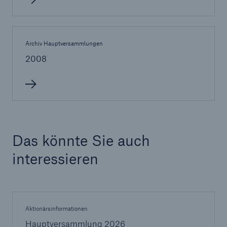
Archiv Hauptversammlungen
2008
Lösungen
Cyber-Lösungen von Munich Re
Das könnte Sie auch
interessieren
Navigation schließen oder Escape-Taste drücken
Suche öff
Home
Aktionärsinformationen
Hauptversammlung 2026