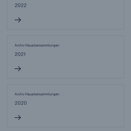
2022
Reinsurance Property/Casualty
Marine Trend Radar 2025
Archiv Hauptversammlungen
2021
Naturkatastrophen
Versicherungslücke: der Anteil der nicht
versicherten Schäden aus Naturkatastrophen
seit 1980 beträgt
Archiv Hauptversammlungen
2020
71.8%