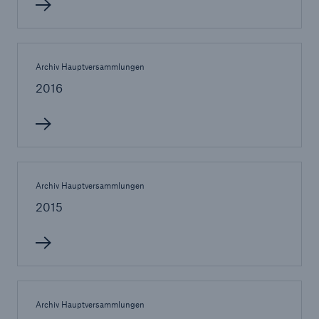
Archiv Hauptversammlungen
2016
Archiv Hauptversammlungen
Fakten
2015
CLARA reduziert die Wartezeit bis zur
Leistungsentscheidung in der BU-
Versicherung bis zu
Archiv Hauptversammlungen