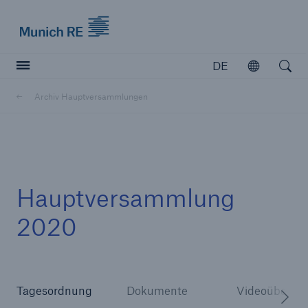
Munich Re logo
DE
Öffnen
Open searc
Archiv Hauptversammlungen
Versicherer
Versicherer
Unsere Lösungen für Versicherer
Hauptversammlung
2020
Tagesordnung
Dokumente
Videoübertr