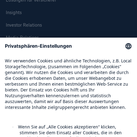
50 %
Insights
Investor Relations
Media Relations
Cyber
Compliance
Geschätzte globale wirtschaftliche Kosten der
Internetkriminalität
Über Munich Re
Munich Re Weltweit
600 bn
Follow us
US Dollar im Jahr 2018