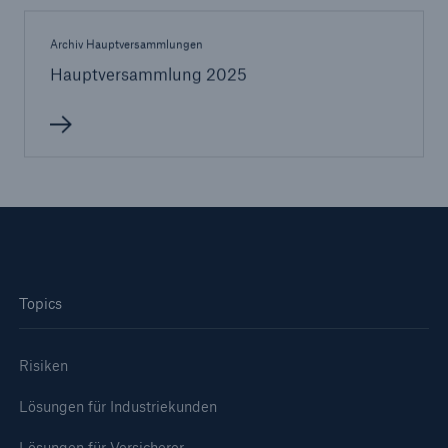
Archiv Hauptversammlungen
Hauptversammlung 2025
Fakten
Topics
CLARA reduziert die Wartezeit bis zur
Leistungsentscheidung in der BU-
Versicherung bis zu
Risiken
Lösungen für Industriekunden
Lösungen für Versicherer