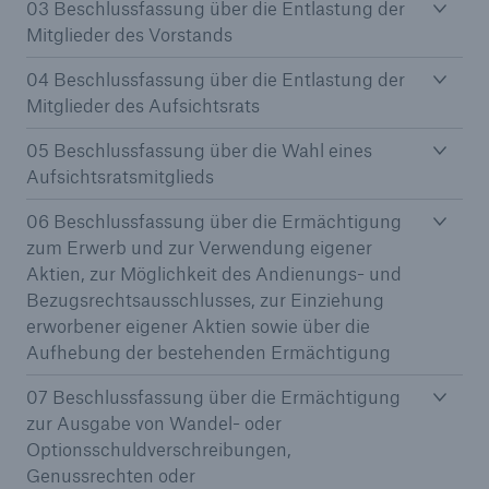
03 Beschlussfassung über die Entlastung der
Mitglieder des Vorstands
Reinsurance Property/Casualty
04 Beschlussfassung über die Entlastung der
Marine Trend Radar 2025
Mitglieder des Aufsichtsrats
05 Beschlussfassung über die Wahl eines
Aufsichtsratsmitglieds
06 Beschlussfassung über die Ermächtigung
zum Erwerb und zur Verwendung eigener
Naturkatastrophen
Aktien, zur Möglichkeit des Andienungs- und
Versicherungslücke: der Anteil der nicht
Bezugsrechtsausschlusses, zur Einziehung
versicherten Schäden aus Naturkatastrophen
erworbener eigener Aktien sowie über die
seit 1980 beträgt
Aufhebung der bestehenden Ermächtigung
07 Beschlussfassung über die Ermächtigung
zur Ausgabe von Wandel- oder
71.8%
Optionsschuldverschreibungen,
Genussrechten oder