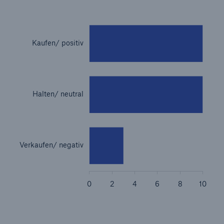
Reinsurance Property/Casualty
Marine Trend Radar 2025
Naturkatastrophen
Versicherungslücke: der Anteil der nicht
versicherten Schäden aus Naturkatastrophen
seit 1980 beträgt
71.8%