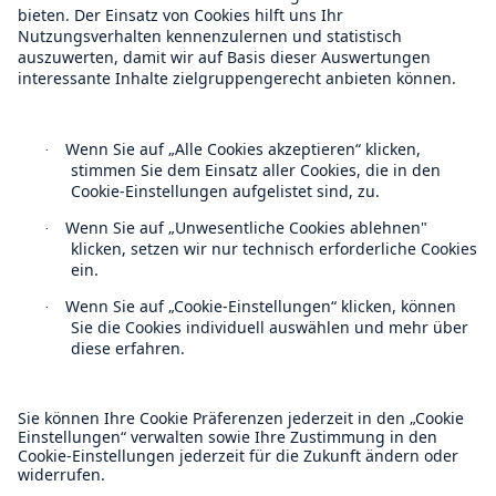
50 %
Munich Re Weltweit
Follow us
Cyber
Geschätzte globale wirtschaftliche Kosten der
Internetkriminalität
Kontakt
600 bn
Datenschutz
Cookie Einstellungen
US Dollar im Jahr 2018
Rechtliche Hinweise
Sitemap