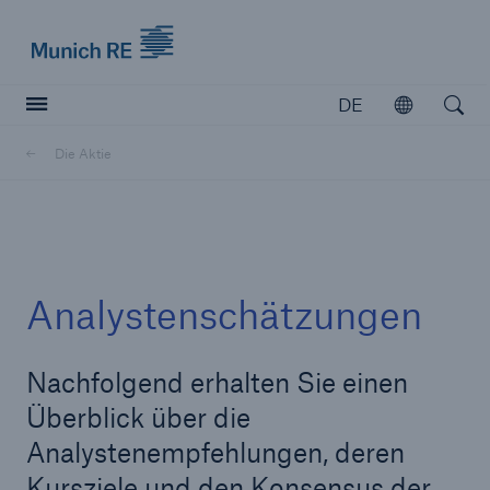
Munich Re logo
DE
Öffnen
Open searc
Die Aktie
Versicherer
Versicherer
Unsere Lösungen für Versicherer
Analystenschätzungen
Nachfolgend erhalten Sie einen
Überblick über die
Analystenempfehlungen, deren
Kursziele und den Konsensus der