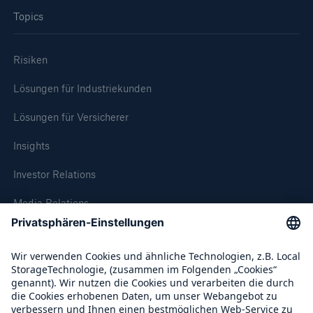
Topics
Risiken
Lösungen für Industriekunden
Lösungen für Versicherer
Insights
Investor Relations
Fakten
Media Relations
CLARA reduziert die Wartezeit bis zur
Leistungsentscheidung in der BU-
Compliance
Versicherung bis zu
Über Munich Re