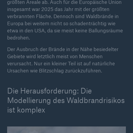
größten Areale ab. Auch für die Europäische Union
insgesamt war 2025 das Jahr mit der größten
verbrannten Fläche. Dennoch sind Waldbrände in
Europa bei weitem nicht so schadenträchtig wie
etwa in den USA, da sie meist keine Ballungsräume
bedrohen.
Der Ausbruch der Brände in der Nähe besiedelter
Gebiete wird letztlich meist von Menschen
verursacht. Nur ein kleiner Teil ist auf natürliche
Lösungen
Ursachen wie Blitzschlag zurückzuführen.
Cyber-Lösungen von Munich Re
Die Herausforderung: Die
Modellierung des Waldbrandrisikos
ist komplex
Navigation schließen oder Escape-Taste drücken
Suche öff
Home