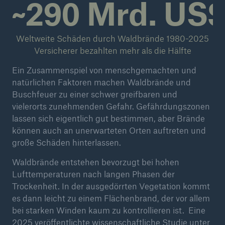
~290 Mrd. US
Weltweite Schäden durch Waldbrände 1980-2025
Versicherer bezahlten mehr als die Hälfte
Ein Zusammenspiel von menschgemachten und
natürlichen Faktoren machen Waldbrände und
Buschfeuer zu einer schwer greifbaren und
vielerorts zunehmenden Gefahr. Gefährdungszonen
lassen sich eigentlich gut bestimmen, aber Brände
können auch an unerwarteten Orten auftreten und
große Schäden hinterlassen.
Waldbrände entstehen bevorzugt bei hohen
Lufttemperaturen nach langen Phasen der
Lösungen
Trockenheit. In der ausgedörrten Vegetation kommt
Sachdeckung durch einen leistungsfähigen
es dann leicht zu einem Flächenbrand, der vor allem
Rückversicherungspartner
bei starken Winden kaum zu kontrollieren ist. Eine
2025 veröffentlichte wissenschaftliche
Studie unter