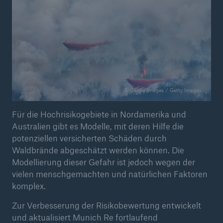
Risiken
Risiken durch Naturkatastrophen - Schäden
nehmen tendenziell zu
Seite öffnen
Waldbrände
© Cavan Images / Getty Images
Hagel, Tornados, Sturzfluten: Gewitterschäden
Für die Hochrisikogebiete in Nordamerika und
nehmen zu
Australien gibt es Modelle, mit deren Hilfe die
potenziellen versicherten Schäden durch
Überschwemmungen und Sturzfluten
Waldbrände abgeschätzt werden können. Die
Modellierung dieser Gefahr ist jedoch wegen der
Tropische Wirbelstürme
vielen menschgemachten und natürlichen Faktoren
komplex.
Erdbeben – Tödliches Risiko, verheerende
Schäden
Zur Verbesserung der Risikobewertung entwickelt
und aktualisiert Munich Re fortlaufend
Schwere Gewitter, Waldbrände, Hochwasser