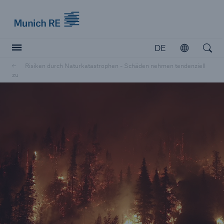
Munich Re logo
DE
Öffnen
Open searc
Risiken durch Naturkatastrophen - Schäden nehmen tendenziell
zu
Versicherer
Versicherer
Unsere Lösungen für Versicherer