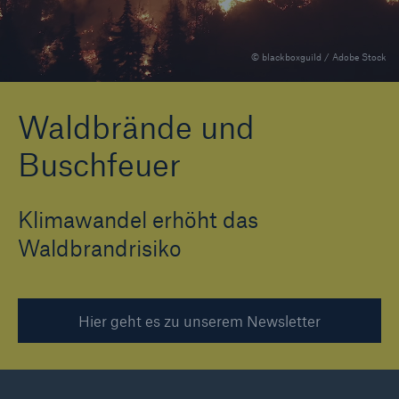
© blackboxguild / Adobe Stock
Tech Trend Radar 2026
Our expert perspective for insurance
Waldbrände und
Buschfeuer
Klimawandel erhöht das
Waldbrandrisiko
Hier geht es zu unserem Newsletter