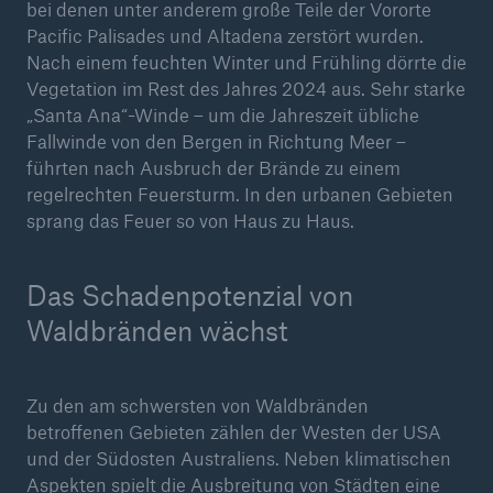
50 %
bei denen unter anderem große Teile der Vororte
Pacific Palisades und Altadena zerstört wurden.
Nach einem feuchten Winter und Frühling dörrte die
Vegetation im Rest des Jahres 2024 aus. Sehr starke
„Santa Ana“-Winde – um die Jahreszeit übliche
Fallwinde von den Bergen in Richtung Meer –
führten nach Ausbruch der Brände zu einem
Cyber
regelrechten Feuersturm. In den urbanen Gebieten
Geschätzte globale wirtschaftliche Kosten der
sprang das Feuer so von Haus zu Haus.
Internetkriminalität
Das Schadenpotenzial von
Waldbränden wächst
600 bn
Zu den am schwersten von Waldbränden
US Dollar im Jahr 2018
betroffenen Gebieten zählen der Westen der USA
und der Südosten Australiens. Neben klimatischen
Aspekten spielt die Ausbreitung von Städten eine