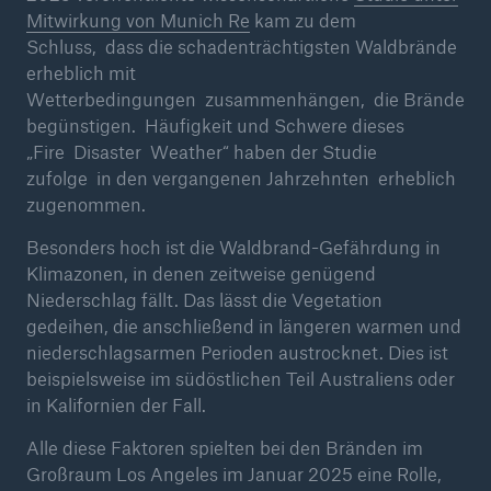
Mitwirkung von Munich Re
kam zu dem
Schluss, dass die schadenträchtigsten Waldbrände
erheblich mit
Wetterbedingungen zusammenhängen, die Brände
begünstigen. Häufigkeit und Schwere dieses
„Fire Disaster Weather“ haben der Studie
zufolge in den vergangenen Jahrzehnten erheblich
zugenommen.
Besonders hoch ist die Waldbrand-Gefährdung in
Klimazonen, in denen zeitweise genügend
Niederschlag fällt. Das lässt die Vegetation
Fakten
gedeihen, die anschließend in längeren warmen und
CLARA reduziert die Wartezeit bis zur
niederschlagsarmen Perioden austrocknet. Dies ist
Leistungsentscheidung in der BU-
beispielsweise im südöstlichen Teil Australiens oder
Versicherung bis zu
in Kalifornien der Fall.
Alle diese Faktoren spielten bei den Bränden im
Großraum Los Angeles im Januar 2025 eine Rolle,