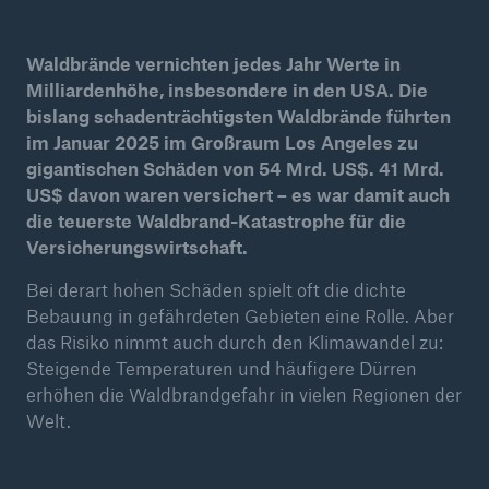
Reinsurance Property/Casualty
Waldbrände vernichten jedes Jahr Werte in
Marine Trend Radar 2025
Milliardenhöhe, insbesondere in den USA. Die
bislang schadenträchtigsten Waldbrände führten
im Januar 2025 im Großraum Los Angeles zu
gigantischen Schäden von 54 Mrd. US$. 41 Mrd.
US$ davon waren versichert – es war damit auch
die teuerste Waldbrand-Katastrophe für die
Versicherungswirtschaft.
Naturkatastrophen
Versicherungslücke: der Anteil der nicht
Bei derart hohen Schäden spielt oft die dichte
versicherten Schäden aus Naturkatastrophen
Bebauung in gefährdeten Gebieten eine Rolle. Aber
seit 1980 beträgt
das Risiko nimmt auch durch den Klimawandel zu:
Steigende Temperaturen und häufigere Dürren
erhöhen die Waldbrandgefahr in vielen Regionen der
Welt.
71.8%