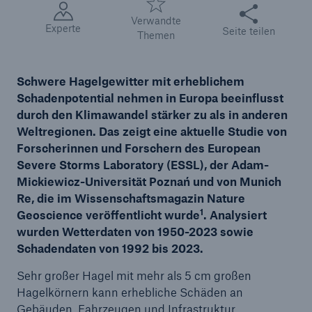
Diese Seite teile
Verwandte
Experte
Seite teilen
Themen
Reinsurance Property/Casualty
Marine Trend Radar 2025
Schwere Hagelgewitter mit erheblichem
Schadenpotential nehmen in Europa beeinflusst
durch den Klimawandel stärker zu als in anderen
Weltregionen. Das zeigt eine aktuelle Studie von
Forscherinnen und Forschern des European
Naturkatastrophen
Severe Storms Laboratory (ESSL), der Adam-
Versicherungslücke: der Anteil der nicht
Mickiewicz-Universität Pozna
ń und von Munich
versicherten Schäden aus Naturkatastrophen
Re, die im Wissenschaftsmagazin Nature
seit 1980 beträgt
1
Geoscience veröffentlicht wurde
. Analysiert
wurden Wetterdaten von 1950-2023 sowie
Schadendaten von 1992 bis 2023.
Sehr großer Hagel mit mehr als 5 cm großen
71.8%
Hagelkörnern kann erhebliche Schäden an
Gebäuden, Fahrzeugen und Infrastruktur