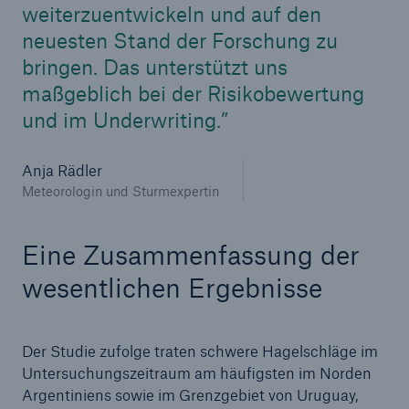
50 %
weiterzuentwickeln und auf den
neuesten Stand der Forschung zu
bringen. Das unterstützt uns
maßgeblich bei der Risikobewertung
und im Underwriting.
Cyber
Geschätzte globale wirtschaftliche Kosten der
Anja Rädler
Internetkriminalität
Meteorologin und Sturmexpertin
Eine Zusammenfassung der
600 bn
wesentlichen Ergebnisse
US Dollar im Jahr 2018
Der Studie zufolge traten schwere Hagelschläge im
Untersuchungszeitraum am häufigsten im Norden
Argentiniens sowie im Grenzgebiet von Uruguay,