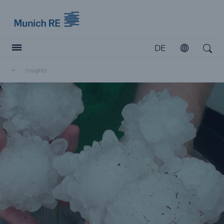
Munich Re logo
DE
Öffnen
Open search
Insights
Versicherer
Versicherer
Unsere Lösungen für Versicherer