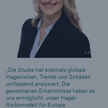
© Blende11
Fakten
Die Studie hat erstmals globale
CLARA reduziert die Wartezeit bis zur
Hagelrisiken, Trends und Schäden
Leistungsentscheidung in der BU-
umfassend analysiert. Die
Versicherung bis zu
gewonnenen Erkenntnisse haben es
uns ermöglicht, unser Hagel-
Risikomodell für Europa