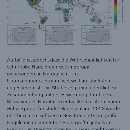
Auffällig ist jedoch, dass die Wahrscheinlichkeit für
Lösungen
sehr große Hagelereignisse in Europa –
Cyber-Lösungen von Munich Re
insbesondere in Norditalien – im
Untersuchungszeitraum weltweit am stärksten
angestiegen ist. Die Studie zeigt einen deutlichen
Zusammenhang mit der Erwärmung durch den
Klimawandel. Norditalien entwickelte sich zu einem
Navigation schließen oder Escape-Taste drücken
Suche öffn
Schwerpunkt für starke Hagelschläge. 2023 wurde
dort bei einem schweren Gewitter ein 19 cm großer
Home
Hagelstein dokumentiert – der größte jemals in
Europa. Die Unwetterserie im Juli verursachte einen