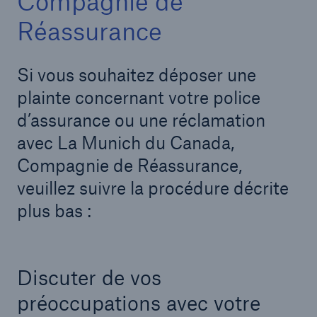
Compagnie de
Réassurance
Si vous souhaitez déposer une
About Us
Find out more!
plainte concernant votre police
d’assurance ou une réclamation
avec La Munich du Canada,
Compagnie de Réassurance,
veuillez suivre la procédure décrite
Ratings by agency
plus bas :
Munich Reinsurance Company of Canada
Discuter de vos
A+
préoccupations avec votre