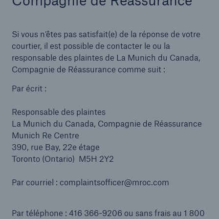
Compagnie de Réassurance
Si vous n’êtes pas satisfait(e) de la réponse de votre
courtier, il est possible de contacter le ou la
Ratings by agency
responsable des plaintes de La Munich du Canada,
Munich Reinsurance Company of Canada
Compagnie de Réassurance comme suit :
Par écrit :
AA-
Responsable des plaintes
La Munich du Canada, Compagnie de Réassurance
Munich Re Centre
Standard and Poor's
390, rue Bay, 22e étage
Toronto (Ontario) M5H 2Y2
Par courriel : complaintsofficer@mroc.com
close navigation or press Escape key
open sear
Home
Par téléphone : 416 366-9206 ou sans frais au 1 800