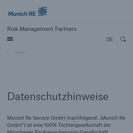
Munich Re logo
Risk Management Partners
Open searc
DE
Home
Navigation schließen oder Escape-Taste drücken
Suche öff
Home
Datenschutzhinweise
Produkte
Munich Re Service GmbH (nachfolgend: „Munich Re
Lösungen
GmbH“) ist eine 100% Tochtergesellschaft der
Ressourcen
Münchener Rückversicherungs-Gesellschaft