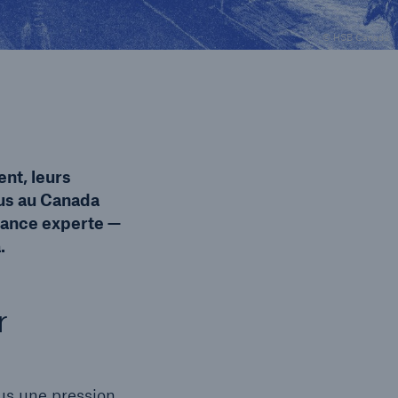
© HSB Canada
ent, leurs
us au Canada
lance experte —
.
r
ous une pression