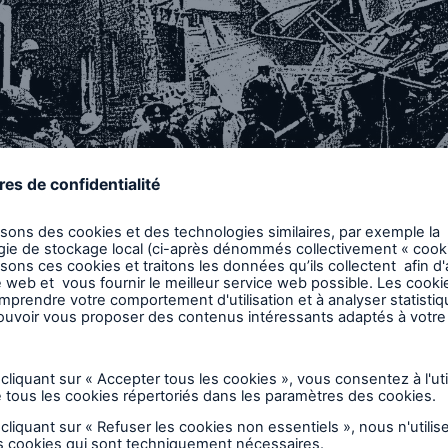
9 juin 1958, une puissante explosion a ravagé un imm
aible hauteur situé au 1600, rue Bathurst, à Toronto.
audière au charbon dans le sous-sol de l’immeuble en