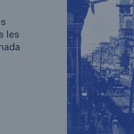
es
s les
anada