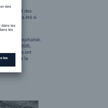
nt son
ont cédé, et des
. L’impact a été si
ner leurs
t a été hospitalisé.
diens de 1958),
ns oculaires ont
s unités de la
2
de.