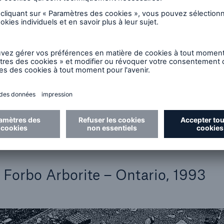
une ouverture dans le mur sud du bâtiment, provoqua
soutien structurel, les planchers des appartements 
rsonnels ont été projetés dans la ruelle en contrebas
pes d’urgence ont dû travailler jusqu’à 2 h pour termi
ser le site.
u la vie — le concierge de l’immeuble — et un résiden
ens estimés ont atteint 100 000 $ (en dollars cana
 20 000 $ de contenu détruit. Des rapports de témoi
 sauvetage dramatique sous des projecteurs, avec de
es pompiers, et de bons samaritains apportant leur ai
e Forbo Arborite – Ontario, 1993