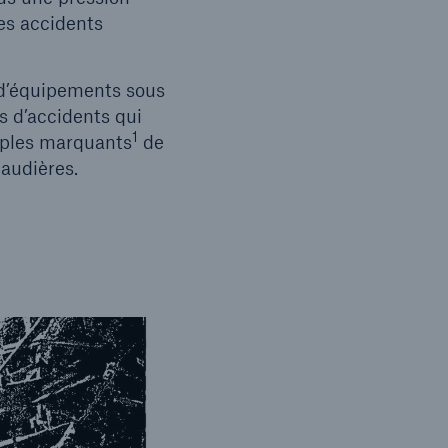
des accidents
 d’équipements sous
s d’accidents qui
1
mples marquants
de
haudières.