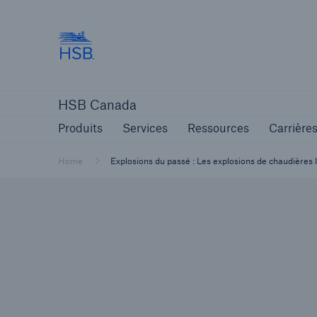
Hartford Steam Boiler
Produits
Services
Ressources
Carrière
HSB Canada
Produits
Services
Ressources
Carrière
Home
Explosions du passé : Les explosions de chaudières