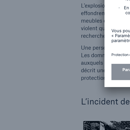
L’explosion a créé 
effondrement. Sans 
meubles et effets pe
violent que les équi
recherches et sécuri
Une personne a perd
Les dommages aux bi
auxquels s’ajoutent
décrit une scène de
protection civile, d
L’incident d