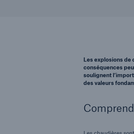
Les explosions de c
conséquences peuv
soulignent l’impor
des valeurs fondam
Comprendre
Les chaudières sont