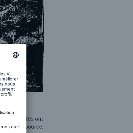
© HSB Canada
euble
 Les autorités ont
 était la source.