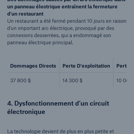
un panneau électrique entraînent la fermeture
d’un restaurant
Un restaurant a été fermé pendant 10 jours en raison
d’un important arc électrique, provoqué par des
connexions desserrées, qui a endommagé son
panneau électrique principal.
Dommages Directs
Perte D’exploitation
Perte d
37 800 $
14 300 $
10 000
4. Dysfonctionnement d’un circuit
électronique
La technologie devient de plus en plus petite et