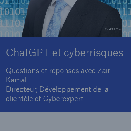
Carrières
Contactez-nous
© HSB Canada
Nouvelles
ChatGPT et cyberrisques
Questions et réponses avec Zair
Kamal
Directeur, Développement de la
clientèle et Cyberexpert