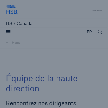
Hartford Steam Boiler
A 
HSB Canada
Open searc
FR
Home
Fermer la navigation ou appuyer sur la touche Escape
ouvrir la 
Home
Équipe de la haute
Produits
direction
Services
Rencontrez nos dirigeants
Ressources